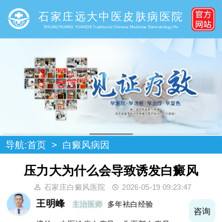
石家庄远大中医皮肤病医院
SHIJIAZHUANG YUANDA Traditional Chinese Medicine Dermatology Ho
导航:
首页
>
白癜风病因
压力大为什么会导致诱发白癜风
石家庄白癜风医院
2026-05-19 09:23:47
王明峰
主治医师
多年袪白经验
询
咨询