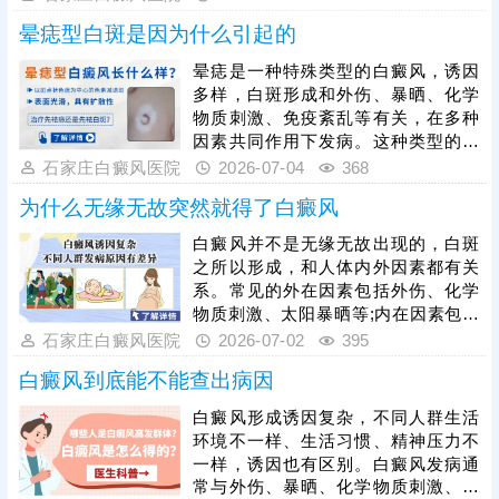
诊，遵医嘱照光，确定合适的照光剂
晕痣型白斑是因为什么引起的
量、频率、疗程，按部就班治疗，使
白斑早日着色。
晕痣是一种特殊类型的白癜风，诱因
多样，白斑形成和外伤、暴晒、化学
物质刺激、免疫紊乱等有关，在多种
因素共同作用下发病。这种类型的白
斑也有扩散特征，还应趁着发病早期
石家庄白癜风医院
2026-07-04
368
就医，早治疗，早恢复。医院治白癜
为什么无缘无故突然就得了白癜风
风方法多样，包括药物、照光、手术
等，需结合白斑时期、类型制定个性
白癜风并不是无缘无故出现的，白斑
化治疗方案，一人一方，祛白效果更
之所以形成，和人体内外因素都有关
有保障。
系。常见的外在因素包括外伤、化学
物质刺激、太阳暴晒等;内在因素包括
免疫紊乱、缺乏微量元素、精神紧张
石家庄白癜风医院
2026-07-02
395
等，白癜风通常在人体内外因素共同
白癜风到底能不能查出病因
作用下发病。确诊为白癜风，不可大
意，虽然早期症状轻，但易扩散，还
白癜风形成诱因复杂，不同人群生活
需抓早期治，早治早好，免遭困扰。
环境不一样、生活习惯、精神压力不
一样，诱因也有区别。白癜风发病通
常与外伤、暴晒、化学物质刺激、免