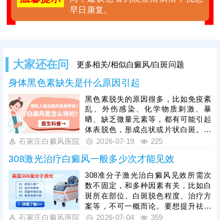
早日康复。
大家还在问
更多相关/相似白癜风/白斑问题
身体黑色素缺失是什么原因引起
黑色素脱失的原因很多，比如免疫紊
乱、外伤感染、化学物质刺激、暴
晒、缺乏微量元素等，都有可能引起
体表脱色，形成点状或片状白斑。白
癜风就是这样的皮肤病，白斑初期面
石家庄白癜风医院
2026-07-19
225
积小，数目少，脱色不严重，但易扩
308激光治疗白癜风一般多少次才能见效
散，因此一旦确诊为白癜风，还需进
行规范治疗，趁早就医，早治早好。
308准分子激光治白癜风见效所需次
另外，从自身做起，养成健康生活习
数不固定，和多种因素有关，比如白
惯，增强体质和免疫，避免不良因素
斑所在部位、白斑脱色程度、治疗方
刺激，由内而外令肤色还原。
案等，不可一概而论。要想提升祛白
速度，可以趁着发病早期前往医院就
石家庄白癜风医院
2026-07-04
359