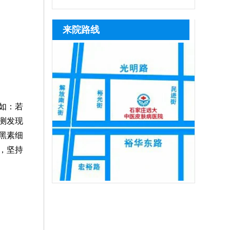
是白癜风，及时治疗。若是患上白癜风，
全性高，无人群和部位限制。若病情较严
米、黑芝麻等黑色谷物，以及瘦肉、动物
目治疗极易造成白斑扩散、反复复发，石
趁着早期就医，早期白斑症状轻微，对症
重，白斑区域色素脱失严重，病情稳定，
肝脏、蛋类、豆制品，能为黑色素合成提
家庄远大中医皮肤病医院是专攻白癜风诊
来院路线
用药、
满足条件可进行手术治疗。另外，无论照
供原料。饮食仅为辅助调理方式，无法根
疗的正规医院，深耕白斑诊疗多年，始终
光还是手术，都需养成健康生活习惯，远
治白癜风，患者想要白斑恢复健康，需坚
坚守专病专治原则，院内医师团队长期专
离不良因素
持科学治疗，308激光、311窄谱uvb、黑
注白癜风临床诊疗，具备丰富实战经验，
色素种植等都是治疗白癜风效果很好的方
先通过伍德灯、三维皮肤ct全面筛查病
法，
因，结合患者白斑位置、发展时期、体质
差异一人一方对症施治，严格分期、分型
如：若
制
测发现
黑素细
，坚持