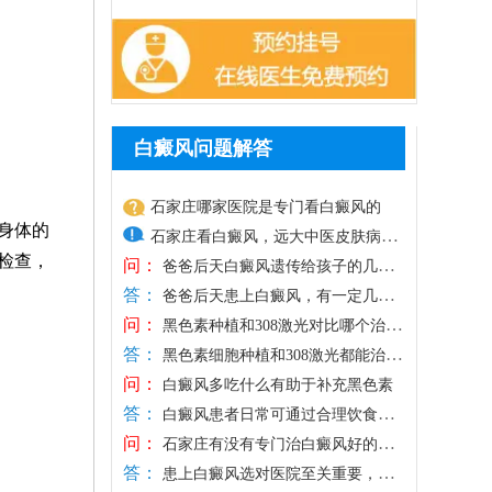
白癜风问题解答
石家庄哪家医院是专门看白癜风的
身体的
石家庄看白癜风，远大中医皮肤病医
检查，
问：
院专病专研，有现代化技术，比如药
爸爸后天白癜风遗传给孩子的几率
答：
多大
物、照光、手术等，满足不同患者治
爸爸后天患上白癜风，有一定几率
问：
遗传给孩子，但通常需要多种因素综合作
疗需求，为白斑复色提供更大希望。
黑色素种植和308激光对比哪个治白
答：
用，白癜风并非单一遗传因素引起的，和
癜风好
医院治白癜风主张一人一方，个性化
黑色素细胞种植和308激光都能治白
问：
自身免疫紊乱、外界不良因素刺激有关。
癜风，关键是选择适合自己的方法，针对
治疗，对症对因祛白，令肤色逐步还
白癜风多吃什么有助于补充黑色素
答：
重视孩子日常护理保健，有利于降低白斑
性祛白。对于发病较早期的白斑，病症较
原。另外，医院治白癜风重视抗复发
白癜风患者日常可通过合理饮食辅
问：
发病几率。另外，如果孩子身上出现疑似
轻，或者白斑位于隐私、黏膜等部位，可
助补充黑色素，助力白斑恢复，可多吃富
治疗，通过巩固治疗、中医调理、定
石家庄有没有专门治白癜风好的医
答：
白癜风的白斑，建议早做检查，分析是不
考虑308准分子激光治疗，无痛无创，安
含酪氨酸、微量元素的食物，黑豆、黑
院
期复查降低白斑反复发作的风险。
患上白癜风选对医院至关重要，盲