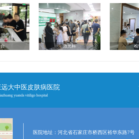
诊台
激光科
检
庄远大中医皮肤病医院
iazhuang yuanda vitiligo hospital
医院地址：河北省石家庄市桥西区裕华东路7号