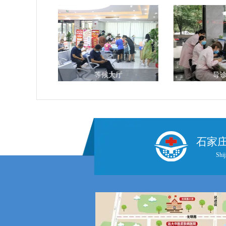
厅
等候大厅
导
石家
Shij