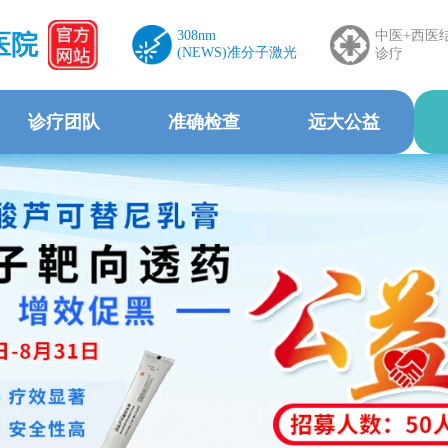
308nm
中医+西医
医院
(NEWS)准分子激光
诊疗
诊疗团队
准确检查
远大公益