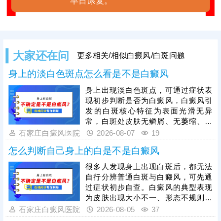
早日康复。
大家还在问
更多相关/相似白癜风/白斑问题
身上的淡白色斑点怎么看是不是白癜风
身上出现淡白色斑点，可通过症状表
现初步判断是否为白癜风，白癜风引
发的白斑核心特征为表面光滑无异
常，白斑处皮肤无鳞屑、无萎缩、不
粗糙，触感与正常皮肤一致，且无瘙
石家庄白癜风医院
2026-08-07
19
痒、疼痛等不适感，同时，白癜风白
怎么判断自己身上的白是不是白癜风
斑具备扩散性，初期多为淡白色、浅
粉色小点或小片斑，边界相对模糊，
很多人发现身上出现白斑后，都无法
仅凭肉眼观察存在误差，通过伍德
自行分辨普通白斑与白癜风，可先通
灯、皮肤ct等科学检查可更准确诊
过症状初步自查。白癜风的典型表现
断。若确诊为白癜风，需抓住发病初
为皮肤出现大小不一、形态不规则的
期黄金治疗时期，此时黑色素细胞损
白色斑块，白斑表面光滑无鳞屑、无
石家庄白癜风医院
2026-08-05
37
伤较轻，治疗难度更低、恢复效果更
红肿瘙痒感，边界清晰，会随时间逐