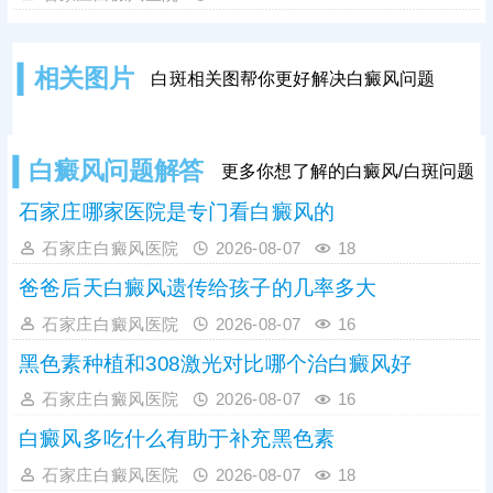
要明确病情，可及时做科学检查。
其次观察白斑变化，白癜风具备扩散
性，短期内白斑面积变大、数量增
多、边界从模糊变清晰，大概率是白
相关图片
白斑相关图帮你更好解决白癜风问题
癜风，通过伍德灯、皮肤ct等科学检
查可更准确诊断。若确诊白癜风，需
尽早干预，依据白斑位置、大小、病
程制定个性化对症治疗方案。
白癜风问题解答
更多你想了解的白癜风/白斑问题
石家庄哪家医院是专门看白癜风的
石家庄白癜风医院
2026-08-07
18
爸爸后天白癜风遗传给孩子的几率多大
石家庄白癜风医院
2026-08-07
16
黑色素种植和308激光对比哪个治白癜风好
石家庄白癜风医院
2026-08-07
16
白癜风多吃什么有助于补充黑色素
石家庄白癜风医院
2026-08-07
18