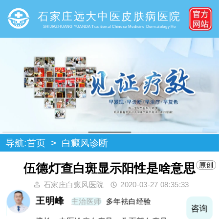
石家庄远大中医皮肤病医院
SHIJIAZHUANG YUANDA Traditional Chinese Medicine Dermatology Ho
导航:
首页
>
白癜风诊断
伍德灯查白斑显示阳性是啥意思
石家庄白癜风医院
2020-03-27 08:35:33
王明峰
主治医师
多年袪白经验
询
咨询