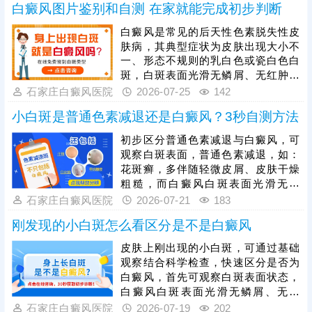
好。
白癜风图片鉴别和自测 在家就能完成初步判断
渐扩散，可出现在身体任何部位，单
纯肉眼判断存在误差，想要准确确
白癜风是常见的后天性色素脱失性皮
诊，需依托科学仪器检查。一旦确诊
肤病，其典型症状为皮肤出现大小不
白癜风，需及时就医治疗，切勿拖延
一、形态不规则的乳白色或瓷白色白
病情，避免白斑大面积扩散、增加治
斑，白斑表面光滑无鳞屑、无红肿瘙
疗难度。同时白癜风属于慢性皮肤疾
痒，可出现在全身任意部位，且白斑
石家庄白癜风医院
2026-07-25
142
病，治疗周期较长，患者需坚持规范
会随病情发展逐渐扩散、融合。想要
治疗。
小白斑是普通色素减退还是白癜风？3秒自测方法
明确病情，需通过伍德灯、皮肤ct等
科学检查，准确判定色素脱失程度与
初步区分普通色素减退与白癜风，可
病灶情况。白癜风危害极大，该病越
观察白斑表面，普通色素减退，如：
早治疗预后越好，发现疑似白斑症状
花斑癣，多伴随轻微皮屑、皮肤干燥
需及时就医，结合自身病情、体质制
粗糙，而白癜风白斑表面光滑无鳞
定个性化对症治疗方案，避免拖延加
屑、无萎缩，触感与正常皮肤一致，
石家庄白癜风医院
2026-07-21
183
重病情、增加治疗难度。
其次观察白斑变化，白色糠疹基本不
刚发现的小白斑怎么看区分是不是白癜风
会扩散蔓延；白癜风具有扩散性，短
期内会变大、变多，相邻白斑还会相
皮肤上刚出现的小白斑，可通过基础
互融合。最后做按压测试，轻压白斑
观察结合科学检查，快速区分是否为
部位，普通色素减退斑像贫血痣，按
白癜风，首先可观察白斑表面状态，
压时患处不发红，周围皮肤泛红，白
白癜风白斑表面光滑无鳞屑、无萎
癜风白斑受压后易出现发红情况。想
缩、无红肿，触感与正常皮肤一致，
石家庄白癜风医院
2026-07-19
202