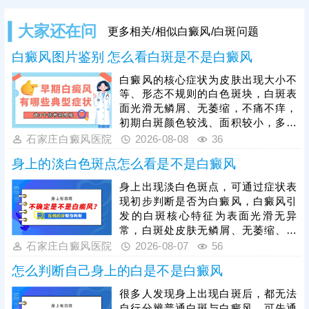
大家还在问
更多相关/相似白癜风/白斑问题
白癜风图片鉴别 怎么看白斑是不是白癜风
白癜风的核心症状为皮肤出现大小不
等、形态不规则的白色斑块，白斑表
面光滑无鳞屑、无萎缩，不痛不痒，
初期白斑颜色较浅、面积较小，多为
点状或片状分布，后期会逐渐扩散、
石家庄白癜风医院
2026-08-08
36
融合，可出现在身体任何部位。单纯
身上的淡白色斑点怎么看是不是白癜风
肉眼观察易与白色糠疹、花斑癣等白
斑疾病混淆，需通过伍德灯、皮肤ct
身上出现淡白色斑点，可通过症状表
等科学检查准确诊断，避免误诊。白
现初步判断是否为白癜风，白癜风引
癜风危害极大，确诊后需抓紧治疗，
发的白斑核心特征为表面光滑无异
结合自身白斑面积、病程、肤质等具
常，白斑处皮肤无鳞屑、无萎缩、不
体病情，制定个性化对症治疗方案。
粗糙，触感与正常皮肤一致，且无瘙
石家庄白癜风医院
2026-08-07
56
痒、疼痛等不适感，同时，白癜风白
怎么判断自己身上的白是不是白癜风
斑具备扩散性，初期多为淡白色、浅
粉色小点或小片斑，边界相对模糊，
很多人发现身上出现白斑后，都无法
仅凭肉眼观察存在误差，通过伍德
自行分辨普通白斑与白癜风，可先通