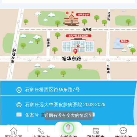
石家庄桥西区裕华东路7号
石家庄远大中医皮肤病医院 2008-2026
备案号
冀ICP备2023015620号
近期有没有变大的情况？