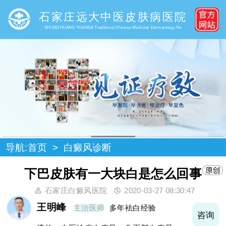
石家庄远大中医皮肤病医院
SHIJIAZHUANG YUANDA Traditional Chinese Medicine Dermatology Ho
导航:
首页
>
白癜风诊断
下巴皮肤有一大块白是怎么回事
石家庄白癜风医院
2020-03-27 08:30:47
王明峰
主治医师
多年袪白经验
询
咨询