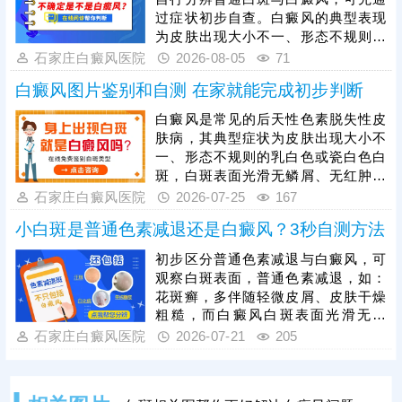
灯、皮肤ct等科学检查可更准确诊
过症状初步自查。白癜风的典型表现
断。若确诊为白癜风，需抓住发病初
为皮肤出现大小不一、形态不规则的
期黄金治疗时期，此时黑色素细胞损
白色斑块，白斑表面光滑无鳞屑、无
石家庄白癜风医院
2026-08-05
71
伤较轻，治疗难度更低、恢复效果更
红肿瘙痒感，边界清晰，会随时间逐
好。
白癜风图片鉴别和自测 在家就能完成初步判断
渐扩散，可出现在身体任何部位，单
纯肉眼判断存在误差，想要准确确
白癜风是常见的后天性色素脱失性皮
诊，需依托科学仪器检查。一旦确诊
肤病，其典型症状为皮肤出现大小不
白癜风，需及时就医治疗，切勿拖延
一、形态不规则的乳白色或瓷白色白
病情，避免白斑大面积扩散、增加治
斑，白斑表面光滑无鳞屑、无红肿瘙
疗难度。同时白癜风属于慢性皮肤疾
痒，可出现在全身任意部位，且白斑
石家庄白癜风医院
2026-07-25
167
病，治疗周期较长，患者需坚持规范
会随病情发展逐渐扩散、融合。想要
治疗。
小白斑是普通色素减退还是白癜风？3秒自测方法
明确病情，需通过伍德灯、皮肤ct等
科学检查，准确判定色素脱失程度与
初步区分普通色素减退与白癜风，可
病灶情况。白癜风危害极大，该病越
观察白斑表面，普通色素减退，如：
早治疗预后越好，发现疑似白斑症状
花斑癣，多伴随轻微皮屑、皮肤干燥
需及时就医，结合自身病情、体质制
粗糙，而白癜风白斑表面光滑无鳞
定个性化对症治疗方案，避免拖延加
屑、无萎缩，触感与正常皮肤一致，
石家庄白癜风医院
2026-07-21
205
重病情、增加治疗难度。
其次观察白斑变化，白色糠疹基本不
会扩散蔓延；白癜风具有扩散性，短
期内会变大、变多，相邻白斑还会相