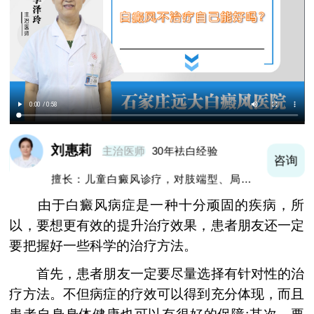
刘惠莉
主治医师
30年袪白经验
询
咨询
擅长：儿童白癜风诊疗，对肢端型、局限型
白癜风诊治有很深造诣
由于白癜风病症是一种十分顽固的疾病，所
以，要想更有效的提升治疗效果，患者朋友还一定
要把握好一些科学的治疗方法。
首先，患者朋友一定要尽量选择有针对性的治
疗方法。不但病症的疗效可以得到充分体现，而且
患者自身身体健康也可以有很好的保障;其次，要