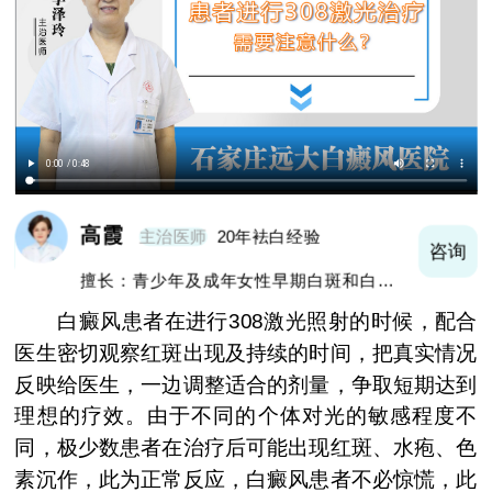
高霞
主治医师
20年袪白经验
询
咨询
擅长：青少年及成年女性早期白斑和白斑的
巩固复色、抗复发经验丰富
白癜风患者在进行308激光照射的时候，配合
医生密切观察红斑出现及持续的时间，把真实情况
反映给医生，一边调整适合的剂量，争取短期达到
理想的疗效。由于不同的个体对光的敏感程度不
同，极少数患者在治疗后可能出现红斑、水疱、色
素沉作，此为正常反应，白癜风患者不必惊慌，此