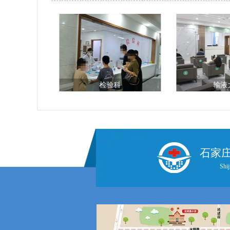
科
检验科
输液
石家
Shij