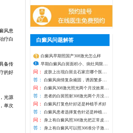
癜风患
治疗白
白癜风问题解答
白癜风早期照国产308激光怎么样
具备传
早期白癜风白斑面积小、病灶局限，
问：
皮肤损伤较轻，光疗是优选治疗方
皮肤上出现白斑去石家庄哪个医院
疗的好
答：
治好
式，国产308激光照射光斑面积通常偏
白癜风病情复杂顽固，诱因繁多，
问：
若是随意前往小诊所、普通门诊医治，极
大，更适合大面积白斑治疗，相较之
白癜风308激光照光两个月没效果那
答：
易因误诊误治、千人一方的方法造成白斑
怎么办
下，进口308激光靶向性强、光源稳
患者的白斑照射308激光两个月没效
，光源
问：
扩散，白白浪费时间与医药费，确诊白斑
果跟多种因素有关，如：照射剂量、日常
定，可直接作用于患处，不损伤周边
白癜风打复色针好还是种植手术好
，单次
答：
一定要选择正规医院诊治。石家庄远大深
护理、治疗依从性等，需结合患者的情况
健康肌肤，兼具安全性与高效性，能
白癜风患者选择复色针还是种植手
问：
耕白癜风诊疗多年，专注白癜风专项治
具体分析。此外，白癜风属于慢性顽固性
术，需结合自身病情、病程及皮肤状态综
快速激活黑色素细胞，更适配早期白
身上有白癜风照308激光把正常皮肤
答：
疗，坚持先查后治原则，依托伍德灯、三
皮肤病，短期治疗难以根治，部分患者间
合判断，复色针通过给药刺激黑色素细胞
照黑还能恢复吗
癜风的治疗需求。患者进行308激光治
身上有白癜风可以照308准分子激