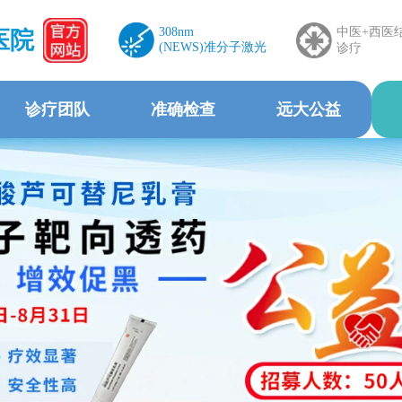
308nm
中医+西医
医院
(NEWS)准分子激光
诊疗
诊疗团队
准确检查
远大公益