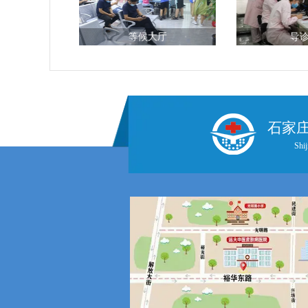
厅
等候大厅
导
石家
Shij