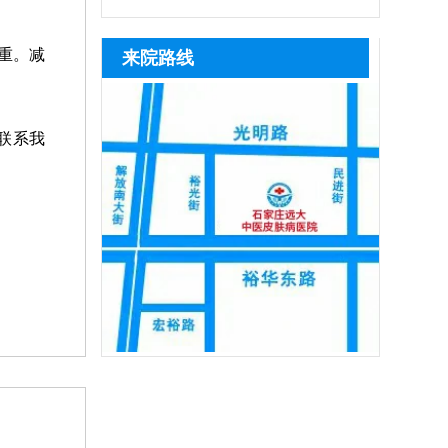
维皮肤ct等科学设备准确检测，查清黑色
断照光、擅自停治，也会导致治疗失效，
活性、促进色素再生，可逐步淡化白斑，
光，激光把皮肤照黑后并非不能恢复，随
疗时，需严格遵循医嘱把控照射剂
素脱失程度、白斑分期与发病诱因，再结
患者可及时复诊，在医生指导下调整激光
黑色素种植手术为手术类治疗手段，仅适
着时间推移，做好护理措施，基本可逐步
量，坚持
重。减
来院路线
合患
剂量，同时联合中医定向治疗、药物渗透
合病情稳定期患者，要求白斑半年以上无
恢复正常肤色。患者照光治白癜风还需确
等辅助方式，深层修复皮损、提升治疗效
扩散、无新发皮损，该方法通过提取自身
定合适的频率，持之以恒，累积疗效，助
率
健康黑色素细胞移植至白斑部位，复色速
力病情稳步好转。照光期间需要定期复
联系我
度快、色素均匀度高，无论选择哪种方式
查，评估疗效，分析病情变化特征，适当
的对治疗方案进行调整，使治疗持续贴合
病情，循序渐进消灭白斑。