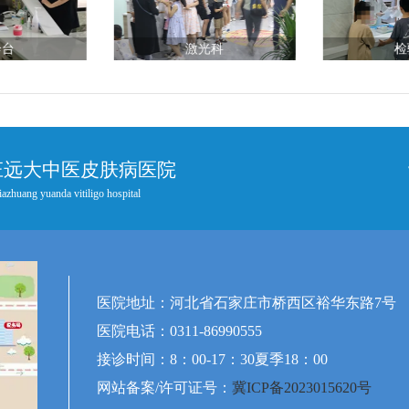
诊台
激光科
检
庄远大中医皮肤病医院
iazhuang yuanda vitiligo hospital
医院地址：河北省石家庄市桥西区裕华东路7号
医院电话：0311-86990555
接诊时间：8：00-17：30夏季18：00
网站备案/许可证号：
冀ICP备2023015620号