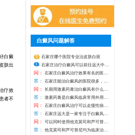
白癜风问题解答
好白癜
石家庄哪个医院专业治皮肤白斑
皮肤出
石家庄治疗白癜风可以前往远大中医
问：
皮肤病医院，专病专研，集白斑诊
石家庄白癜风治疗效果有名的医院
答：
是哪个
断、治疗、预防、抗复发为一体，汇
石家庄能治白癜风的医院很多，其
问：
中远大中医皮肤病医院专攻白斑诊治，有
聚了经验丰富的医生，帮助不少患者
长期用激素药膏治白癜风有什么副
治疗效
答：
成熟的技术，有现代化治疗方法，可满足
作用
解决了白斑困扰，临床祛白效果得到
激素药膏是白癜风临床常用外用药
患者不
问：
不同患者治疗需求，为白斑复色提供更大
物，短期规范使用可有效抑制皮肤炎症、
验证。医院治白癜风的方法多样，包
石家庄白癜风治疗可以走慢性病报
答：
希望。医院治白癜风主张一人一方，先诊
调控黑色素细胞功能，改善白斑症状，但
销吗
括药物、照光、手术等，适配不同时
石家庄远大是一家专注于白癜风治
问：
断后治疗，结合病情因人而异的用药，个
长期盲目使用会产生诸多副作用，皮肤层
疗的医院，暂不支持慢性病医保报销，我
期、类型、部位、人群身上的白斑，
可以同时使用他克莫司和芦可替尼
答：
性化祛白，治疗有针对性，复色效果突
面易出现皮肤萎缩、变薄、毛细血管扩
院深耕白癜风专项诊疗，坚持平价收费准
治疗白癜风吗
提供一对一个性化治疗，复色效果更
他克莫司和芦可替尼均为临床治疗