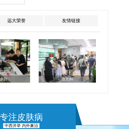
远大荣誉
友情链接
光科
检验科
专注皮肤病
中西并举 内外兼治