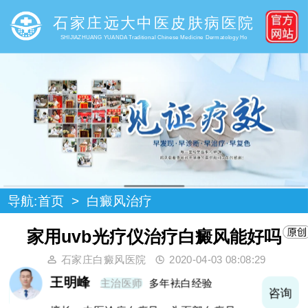
石家庄远大中医皮肤病医院
SHIJIAZHUANG YUANDA Traditional Chinese Medicine Dermatology Ho
导航:
首页
>
白癜风治疗
家用uvb光疗仪治疗白癜风能好吗
石家庄白癜风医院
2020-04-03 08:08:29
王明峰
主治医师
多年袪白经验
询
咨询