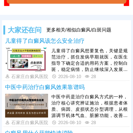
大家还在问
更多相关/相似白癜风/白斑问题
儿童得了白癜风该怎么安全治疗
儿童得了白癜风想要复色，关键是规
范治疗，抓住发病早期就医，在医生
指导下确定合适的用药方案，控制白
斑，稳定病情，防止继续深入发展。
同时，可搭配308准分子激光综合治
石家庄白癜风医院
2026-08-10
28
疗，这种照光仪器安全性高，无毒副
中医中药治疗白癜风效果靠谱吗
作用，起效快，无治疗人群和部位限
制，是辅助白斑着色的好帮手。另
中医中药是治疗白癜风方式的一种，
外，家长还需培养孩子养成健康生活
治疗核心讲究辨证施治，根据患者体
习惯，稳定自身免疫状态，防护与治
质、病因、皮损状态分型调理，从根
疗结合，为白斑复色助力。
源调节机体气血、脏腑功能，改善皮
肤微循环与黑色素细胞代谢，临床需
石家庄白癜风医院
2026-08-10
28
在医师指导下对症用药，除传统内服