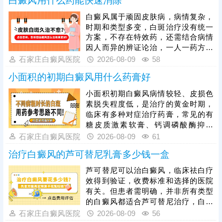
白癜风用什么药能快速消除
中药外，中医定向、脐疗、中药药浴
等新型给药方式，可让药物直接作用
白癜风属于顽固皮肤病，病情复杂，
于患处，提升药物吸收率。同时，中
时期和类型多变，白斑治疗没有统一
西医结合疗效更为突出，可搭配光
方案，不存在特效药，还需结合病情
疗、黑色素种植手术等方式综合干
因人而异的辨证论治，一人一药方，
预，大幅提升复色效率。
令治疗充分发挥作用。其次，白癜风
石家庄白癜风医院
2026-08-09
58
治疗还可以照光，药物与照光同步进
小面积的初期白癜风用什么药膏好
行，双管齐下，有利于增强疗效，缩
短治疗疗程，加快肤色还原。同时，
小面积初期白癜风病情较轻、皮损色
患者还要避免外界不良因素刺激，防
素脱失程度低，是治疗的黄金时期，
止持续刺激皮肤，避免拖慢皮肤着色
临床有多种对症治疗药膏，常见的有
进度。
糖皮质激素软膏、钙调磷酸酶抑制
剂、维生素D3衍生物等，可有效抑制
石家庄白癜风医院
2026-08-09
61
白斑扩散、刺激黑色素再生，但药膏
治疗白癜风的芦可替尼乳膏多少钱一盒
种类适配人群、皮损部位各不相同，
具体用药需严格遵从医嘱，单一外用
芦可替尼可以治白癜风，临床祛白疗
药物治疗效果相对有限，临床推荐药
效得到验证，收费标准和选择的医院
膏外用联合308准分子激光照射治
有关。但患者需明确，并非所有类型
疗，准确作用于白斑病灶，激活黑色
的白癜风都适合芦可替尼治疗，白癜
素细胞活性，大幅提升整体疗效。
风病情多变，有不同的时期和类型，
石家庄白癜风医院
2026-08-09
56