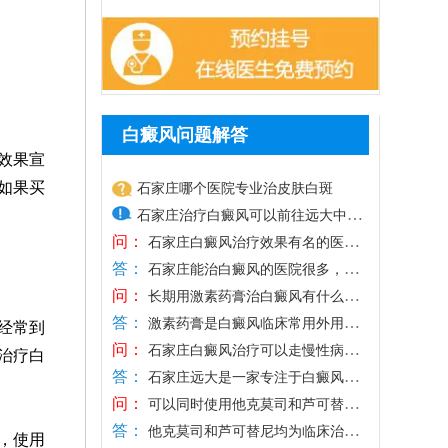
白癜风问题解答
效果宣
如果买
石家庄哪个医院专业治皮肤白斑
石家庄治疗白癜风可以前往远大中医
问：
皮肤病医院，专病专研，集白斑诊
石家庄白癜风治疗效果有名的医院
答：
是哪个
断、治疗、预防、抗复发为一体，汇
石家庄能治白癜风的医院很多，其
问：
中远大中医皮肤病医院专攻白斑诊治，有
聚了经验丰富的医生，帮助不少患者
长期用激素药膏治白癜风有什么副
答：
成熟的技术，有现代化治疗方法，可满足
作用
解决了白斑困扰，临床祛白效果得到
激素药膏是白癜风临床常用外用药
经常到
问：
不同患者治疗需求，为白斑复色提供更大
物，短期规范使用可有效抑制皮肤炎症、
验证。医院治白癜风的方法多样，包
石家庄白癜风治疗可以走慢性病报
治疗白
答：
希望。医院治白癜风主张一人一方，先诊
调控黑色素细胞功能，改善白斑症状，但
销吗
括药物、照光、手术等，适配不同时
石家庄远大是一家专注于白癜风治
问：
断后治疗，结合病情因人而异的用药，个
长期盲目使用会产生诸多副作用，皮肤层
疗的医院，暂不支持慢性病医保报销，我
期、类型、部位、人群身上的白斑，
可以同时使用他克莫司和芦可替尼
答：
性化祛白，治疗有针对性，复色效果突
面易出现皮肤萎缩、变薄、毛细血管扩
院深耕白癜风专项诊疗，坚持平价收费准
治疗白癜风吗
提供一对一个性化治疗，复色效果更
他克莫司和芦可替尼均为临床治疗
，使用