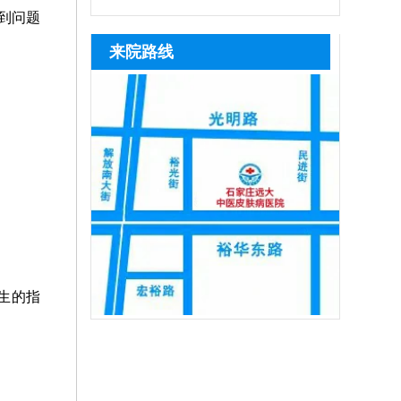
出，祛白不走弯路，不花冤枉钱。另外，
张、色素异常、干燥脱屑等问题，还会降
则，全方位把控诊疗开支，切实避免高额
白癜风的有效药物，可有效改善白斑症
突出。治疗白癜风还有中医方法，改
到问题
医院治白癜风可提供中医方法，比如脐
低皮肤抵抗力，反复诱发毛囊炎、皮炎等
治疗开销给患者增添经济压力。我们的医
状、抑制皮损扩散，帮助恢复皮肤色素。
善
来院路线
疗、药浴、中药
感染问题。患者使用激素药膏必须严格遵
生临床经验丰富，会结合患者具体情况定
能否同时使用需严格遵从主治医生指导，
从医嘱，把控用药剂量、时长和频次，切
制专属方案，对症施治不走治疗弯路。白
患者切不可自行搭配、增减药量，避免引
斑早期面积小、黑色素未完全脱失，不仅
发皮肤刺激、耐药性等风险。临床治疗白
复色速度更快，治疗周期短、投入费用更
癜风提倡综合性医治，单一用药疗效有
限，患者可在医生方案下，结合308准分
子激光、黑色素种植手术等综合治疗，全
方
生的指