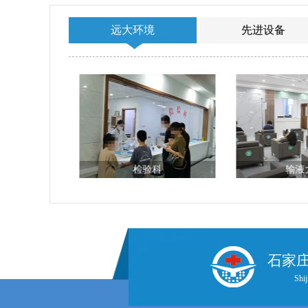
远大环境
先进设备
科
检验科
输液
石家
Shij