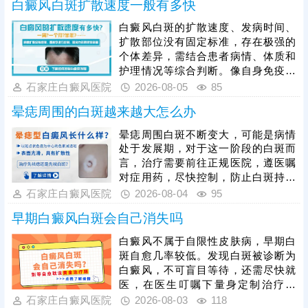
白癜风白斑扩散速度一般有多快
白癜风白斑的扩散速度、发病时间、
扩散部位没有固定标准，存在极强的
个体差异，需结合患者病情、体质和
护理情况等综合判断。像自身免疫紊
乱、精神压力大、外伤、熬夜等因
石家庄白癜风医院
2026-08-05
85
素，都会加速白斑扩散，想要有效遏
晕痣周围的白斑越来越大怎么办
制病情，患者发病后需及时就医，根
据白癜风分型、分期开展科学对症治
晕痣周围白斑不断变大，可能是病情
疗，日常需做好皮肤护理，规避暴
处于发展期，对于这一阶段的白斑而
晒、摩擦、外伤等诱因，保持规律作
言，治疗需要前往正规医院，遵医嘱
息与良好心态，全方位降低白斑扩散
对症用药，尽快控制，防止白斑持续
概率，稳定控制病情。
扩散。如果白斑扩散速度不是很快，
石家庄白癜风医院
2026-08-04
95
病情允许可适度照光，如美国进口
早期白癜风白斑会自己消失吗
308激光，靶向性照射，治疗起效
快，安全性高。同时还应加强护理措
白癜风不属于自限性皮肤病，早期白
施，避免不良因素刺激，防治结合，
斑自愈几率较低。发现白斑被诊断为
二者相辅相成，为白斑复色助力。
白癜风，不可盲目等待，还需尽快就
医，在医生叮嘱下量身定制治疗方
案，一人一方，个性化祛白，助力病
石家庄白癜风医院
2026-08-03
118