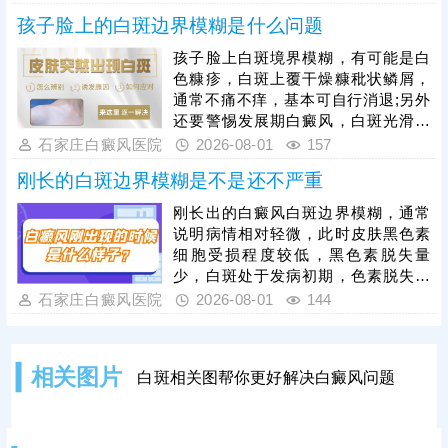
情好转。其次，早期白癜风可以照
孩子脸上的白斑边界模糊是什么问题
光，如美国进口308准分子激光，促
进黑色素细胞恢复活性和正常功能，
孩子脸上白斑境界模糊，有可能是白
令表皮黑色素再生，提升祛白速度。
色糠疹，白斑上覆干燥糠秕状鳞屑，
治疗过程中还需加强护理，避免外界
通常不痛不痒，基本可自行消退;另外
不良因素刺激，稳定自身免疫，防治
还要警惕发展期白癜风，白斑光滑平
结合，全面令病情好转。
坦，形状各异，白斑边缘模糊可能伴
石家庄白癜风医院
2026-08-01
157
随向外扩张、面积变大、颜色更白等
刚长的白斑边界模糊是不是还不严重
情况。发现孩子脸上有白斑，建议先
做检查，分析白斑是什么，了解白斑
刚长出的白癜风白斑边界模糊，通常
病情。诊断清楚再遵医嘱对症用药，
说明病情相对轻微，此时皮肤黑色素
祛白效果更有保障。
细胞受损程度较低，黑色素脱失量
少，白斑处于发病初期，色素脱失尚
未完全固化，是治疗的黄金阶段。但
石家庄白癜风医院
2026-08-01
144
需要注意的是，白癜风并非静止性皮
肤病，具备极强的扩散性，若拖延不
治，受到外界刺激或自身免疫波动影
相关图片
白斑相关图帮你更好解决白癜风问题
响，黑色素细胞损伤会持续加重，白
斑边界会逐渐清晰、色素脱失彻底，
白斑面积也会不断扩大、数量增多，
导致病情持续加重，大幅提升治疗难