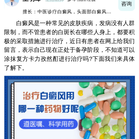
询
咨询
擅长：中医诊疗白癜风，头面部白癜风，青
少年白癜风
白癜风是一种常见的皮肤疾病，发病没有人群
限制，而不管患者的白斑长在哪些人身上，都要积
极的采取措施进行治疗，近日有患者在网上给我们
留言，表示自己现在正处于备孕阶段，不知道可以
涂抹复方卡力孜然酊进行治疗吗?下面我们来具体
了解下。