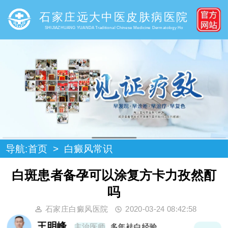
石家庄远大中医皮肤病医院
SHIJIAZHUANG YUANDA Traditional Chinese Medicine Dermatology Ho
导航:
首页
>
白癜风常识
白斑患者备孕可以涂复方卡力孜然酊
吗
石家庄白癜风医院
2020-03-24 08:42:58
王明峰
主治医师
多年袪白经验