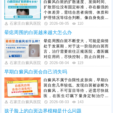
白癜风白斑的扩散速度、发病时间、
扩散部位没有固定标准，存在极强的
个体差异，需结合患者病情、体质和
护理情况等综合判断。像自身免疫紊
乱、精神压力大、外伤、熬夜等因
石家庄白癜风医院
2026-08-05
110
素，都会加速白斑扩散，想要有效遏
晕痣周围的白斑越来越大怎么办
制病情，患者发病后需及时就医，根
据白癜风分型、分期开展科学对症治
晕痣周围白斑不断变大，可能是病情
疗，日常需做好皮肤护理，规避暴
处于发展期，对于这一阶段的白斑而
晒、摩擦、外伤等诱因，保持规律作
言，治疗需要前往正规医院，遵医嘱
息与良好心态，全方位降低白斑扩散
对症用药，尽快控制，防止白斑持续
概率，稳定控制病情。
扩散。如果白斑扩散速度不是很快，
石家庄白癜风医院
2026-08-04
119
病情允许可适度照光，如美国进口
早期白癜风白斑会自己消失吗
308激光，靶向性照射，治疗起效
快，安全性高。同时还应加强护理措
白癜风不属于自限性皮肤病，早期白
施，避免不良因素刺激，防治结合，
斑自愈几率较低。发现白斑被诊断为
二者相辅相成，为白斑复色助力。
白癜风，不可盲目等待，还需尽快就
医，在医生叮嘱下量身定制治疗方
案，一人一方，个性化祛白，助力病
石家庄白癜风医院
2026-08-03
143
情好转。其次，早期白癜风可以照
孩子脸上的白斑边界模糊是什么问题
光，如美国进口308准分子激光，促