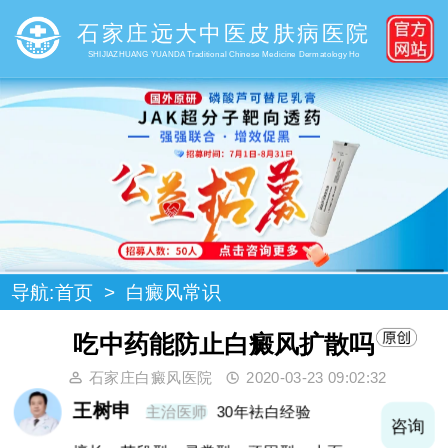
石家庄远大中医皮肤病医院
SHIJIAZHUANG YUANDA Traditional Chinese Medicine Dermatology Ho
导航:
首页
>
白癜风常识
吃中药能防止白癜风扩散吗
石家庄白癜风医院
2020-03-23 09:02:32
王树申
主治医师
30年袪白经验
询
咨询