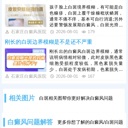
进黑色素细胞恢复活性和正常功能，
孩子脸上白斑境界模糊，有可能是白
令表皮黑色素再生，提升祛白速度。
色糠疹，白斑上覆干燥糠秕状鳞屑，
治疗过程中还需加强护理，避免外界
通常不痛不痒，基本可自行消退;另外
不良因素刺激，稳定自身免疫，防治
还要警惕发展期白癜风，白斑光滑平
结合，全面令病情好转。
坦，形状各异，白斑边缘模糊可能伴
石家庄白癜风医院
2026-08-01
179
随向外扩张、面积变大、颜色更白等
刚长的白斑边界模糊是不是还不严重
情况。发现孩子脸上有白斑，建议先
做检查，分析白斑是什么，了解白斑
刚长出的白癜风白斑边界模糊，通常
病情。诊断清楚再遵医嘱对症用药，
说明病情相对轻微，此时皮肤黑色素
祛白效果更有保障。
细胞受损程度较低，黑色素脱失量
少，白斑处于发病初期，色素脱失尚
未完全固化，是治疗的黄金阶段。但
石家庄白癜风医院
2026-08-01
167
需要注意的是，白癜风并非静止性皮
肤病，具备极强的扩散性，若拖延不
治，受到外界刺激或自身免疫波动影
相关图片
白斑相关图帮你更好解决白癜风问题
响，黑色素细胞损伤会持续加重，白
斑边界会逐渐清晰、色素脱失彻底，
白斑面积也会不断扩大、数量增多，
导致病情持续加重，大幅提升治疗难
白癜风问题解答
更多你想了解的白癜风/白斑问题
度。因此，发现初期模糊白斑需高度