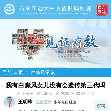
石家庄远大中医皮肤病医院
SHIJIAZHUANG YUANDA Traditional Chinese Medicine Dermatology Ho
导航:
首页
>
白癜风常识
我有白癜风女儿没有会遗传第三代吗
石家庄白癜风医院
2020-03-23 08:52:04
王明峰
主治医师
多年袪白经验
询
咨询