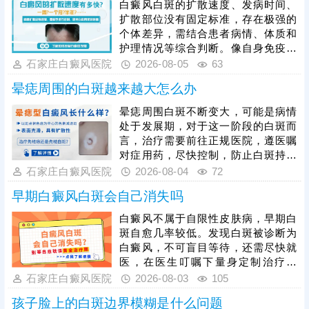
白癜风白斑的扩散速度、发病时间、
扩散部位没有固定标准，存在极强的
个体差异，需结合患者病情、体质和
护理情况等综合判断。像自身免疫紊
乱、精神压力大、外伤、熬夜等因
石家庄白癜风医院
2026-08-05
63
素，都会加速白斑扩散，想要有效遏
晕痣周围的白斑越来越大怎么办
制病情，患者发病后需及时就医，根
据白癜风分型、分期开展科学对症治
晕痣周围白斑不断变大，可能是病情
疗，日常需做好皮肤护理，规避暴
处于发展期，对于这一阶段的白斑而
晒、摩擦、外伤等诱因，保持规律作
言，治疗需要前往正规医院，遵医嘱
息与良好心态，全方位降低白斑扩散
对症用药，尽快控制，防止白斑持续
概率，稳定控制病情。
扩散。如果白斑扩散速度不是很快，
石家庄白癜风医院
2026-08-04
72
病情允许可适度照光，如美国进口
早期白癜风白斑会自己消失吗
308激光，靶向性照射，治疗起效
快，安全性高。同时还应加强护理措
白癜风不属于自限性皮肤病，早期白
施，避免不良因素刺激，防治结合，
斑自愈几率较低。发现白斑被诊断为
二者相辅相成，为白斑复色助力。
白癜风，不可盲目等待，还需尽快就
医，在医生叮嘱下量身定制治疗方
案，一人一方，个性化祛白，助力病
石家庄白癜风医院
2026-08-03
105
情好转。其次，早期白癜风可以照
孩子脸上的白斑边界模糊是什么问题
光，如美国进口308准分子激光，促