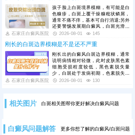
进黑色素细胞恢复活性和正常功能，
孩子脸上白斑境界模糊，有可能是白
令表皮黑色素再生，提升祛白速度。
色糠疹，白斑上覆干燥糠秕状鳞屑，
治疗过程中还需加强护理，避免外界
通常不痛不痒，基本可自行消退;另外
不良因素刺激，稳定自身免疫，防治
还要警惕发展期白癜风，白斑光滑平
结合，全面令病情好转。
坦，形状各异，白斑边缘模糊可能伴
石家庄白癜风医院
2026-08-01
145
随向外扩张、面积变大、颜色更白等
刚长的白斑边界模糊是不是还不严重
情况。发现孩子脸上有白斑，建议先
做检查，分析白斑是什么，了解白斑
刚长出的白癜风白斑边界模糊，通常
病情。诊断清楚再遵医嘱对症用药，
说明病情相对轻微，此时皮肤黑色素
祛白效果更有保障。
细胞受损程度较低，黑色素脱失量
少，白斑处于发病初期，色素脱失尚
未完全固化，是治疗的黄金阶段。但
石家庄白癜风医院
2026-08-01
130
需要注意的是，白癜风并非静止性皮
肤病，具备极强的扩散性，若拖延不
治，受到外界刺激或自身免疫波动影
相关图片
白斑相关图帮你更好解决白癜风问题
响，黑色素细胞损伤会持续加重，白
斑边界会逐渐清晰、色素脱失彻底，
白斑面积也会不断扩大、数量增多，
导致病情持续加重，大幅提升治疗难
白癜风问题解答
更多你想了解的白癜风/白斑问题
度。因此，发现初期模糊白斑需高度