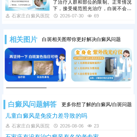
了治疗人群和部位的限制。正常情况
程。白癜风属于慢性易复发皮肤病，
下，接受规范照光治疗，白斑不会越
光疗见效后不可立即停药停疗，需坚
来越白。如果照光后发现白斑更白
石家庄白癜风医院
2026-07-30
69
持足疗程治疗，同时做好巩固治疗，
了，有这几种情况：①治疗生效，白
稳定皮肤免疫状态。
斑边缘有色素沉积，对比之下显得白
斑更白;②照光参数不当，治疗无法真
相关图片
白斑相关图帮你更好解决白癜风问题
正生效，病情更加严重。可以前往医
院预约专项检查，评估治疗效果，分
析清楚再针对性调整，令白斑逐步着
色。
白癜风问题解答
更多你想了解的白癜风/白斑问题
儿童白癜风是免疫力差导致的吗
石家庄白癜风医院
2026-08-06
23
石家庄有没有治白癜风有名的老专家