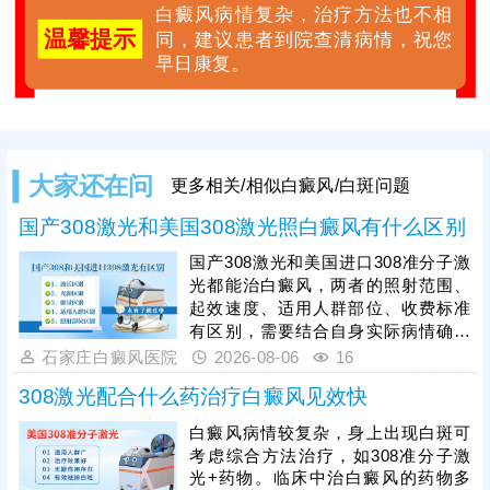
白癜风病情复杂，治疗方法也不相
温馨提示
同，建议患者到院查清病情，祝您
早日康复。
大家还在问
更多相关/相似白癜风/白斑问题
国产308激光和美国308激光照白癜风有什么区别
国产308激光和美国进口308准分子激
光都能治白癜风，两者的照射范围、
起效速度、适用人群部位、收费标准
有区别，需要结合自身实际病情确定
合适的照光方案，令治疗真正发挥作
石家庄白癜风医院
2026-08-06
16
用。其次，白癜风照光需确定合适的
308激光配合什么药治疗白癜风见效快
剂量、频率、疗程，恰当的照光参
数，持之以恒累积疗效，助力病情稳
白癜风病情较复杂，身上出现白斑可
步好转。另外，照光期间可搭配药物
考虑综合方法治疗，如308准分子激
对症治疗，综合祛白，提升复色速
光+药物。临床中治白癜风的药物多