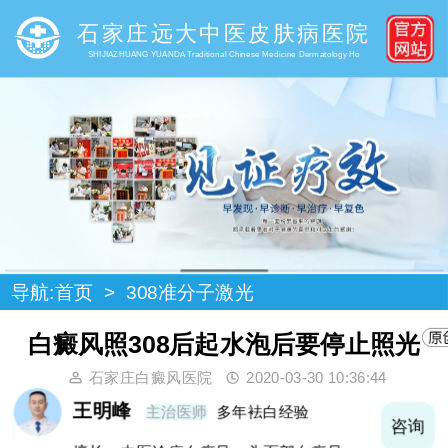
石家庄远大中医皮肤病医院
SHIJIAZHUANG YUANDA Traditional Chinese Medicine Dermatology Ho
导航:
首页
>
308准分子激光
白癜风照308后起水泡后要停止照光
石家庄白癜风医院
2020-03-30 10:36:44
王明峰
主治医师
多年袪白经验
询
咨询