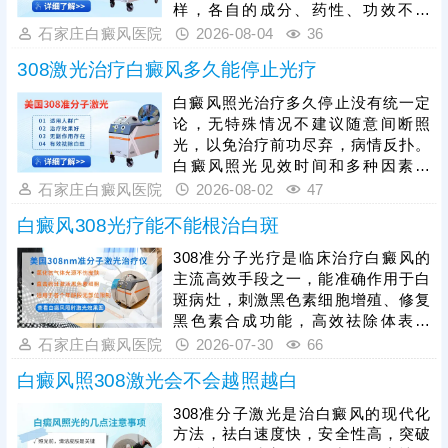
度。
样，各自的成分、药性、功效不一
样，用药不能盲目，务必在医生指导
石家庄白癜风医院
2026-08-04
36
下规范治疗，科学祛白，充分保障疗
308激光治疗白癜风多久能停止光疗
效。治疗期间还需确定合适的频率、
疗程，不可私自间断、暂停，以免疗
白癜风照光治疗多久停止没有统一定
效断断续续，拖慢复色进度。另外，
论，无特殊情况不建议随意间断照
白癜风治疗期间还需从自身做起，避
光，以免治疗前功尽弃，病情反扑。
免不良因素刺激，防治结合，逐步令
白癜风照光见效时间和多种因素有
病情好转。
关，包括患者病情、照光参数，病情
石家庄白癜风医院
2026-08-02
47
较轻，规范治疗，好转快;若是病情严
白癜风308光疗能不能根治白斑
重，照光期间随意暂停、更换方案，
可能会拖慢皮肤着色进度。患者可遵
308准分子光疗是临床治疗白癜风的
医嘱对症照光联合药物治疗，双管齐
主流高效手段之一，能准确作用于白
下，强化疗效，提升祛白速度。
斑病灶，刺激黑色素细胞增殖、修复
黑色素合成功能，高效祛除体表白
斑，具备安全性高、针对性强的优
石家庄白癜风医院
2026-07-30
66
势，适配各类人群及不同部位的白斑
白癜风照308激光会不会越照越白
治疗。临床治疗中，308光疗搭配外
用、口服药物辅助治疗，可协同增
308准分子激光是治白癜风的现代化
效，有效疏通皮肤微循环、强化黑色
方法，祛白速度快，安全性高，突破
素修复效率，大幅加快白斑复色进