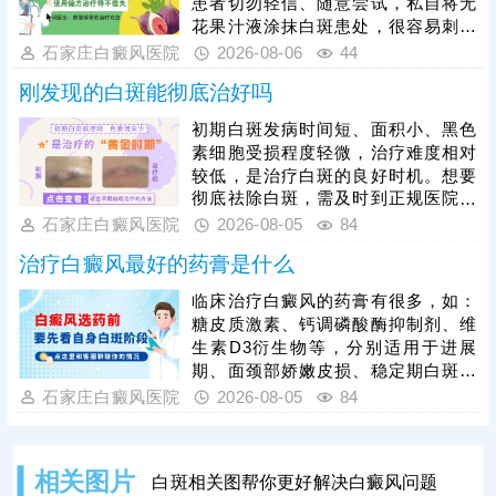
患者切勿轻信、随意尝试，私自将无
作用。临床治疗中，初期白癜风采用
花果汁液涂抹白斑患处，很容易刺激
卤米松乳膏外用，搭配308准分子激
脆弱的皮损肌肤，引发过敏、炎症，
石家庄白癜风医院
2026-08-06
44
光照射联合治疗，可内外协同作用，
诱发皮肤同形反应，导致白斑扩散、
加速黑色素
刚发现的白斑能彻底治好吗
病情加重，同时还会耽误正规治疗时
机。临床中308准分子激光、黑色素
初期白斑发病时间短、面积小、黑色
种植是治疗白癜风的成熟有效手段，
素细胞受损程度轻微，治疗难度相对
适配不同病情患者。白癜风恢复周期
较低，是治疗白斑的良好时机。想要
较长，患者需摒弃偏方，坚持规范科
彻底祛除白斑，需及时到正规医院检
学治疗，同时做好日常皮肤防护、作
查确诊，明确发病根源，杜绝偏方、
石家庄白癜风医院
2026-08-05
84
息饮食调理，稳定病情，助力白斑逐
盲目用药等错误治疗方式，依托科学
步复色。
治疗白癜风最好的药膏是什么
对症的治疗手段修复受损黑色素细
胞，从根源解决白斑问题，避免治疗
临床治疗白癜风的药膏有很多，如：
走弯路、延误病情。同时患者需摒弃
糖皮质激素、钙调磷酸酶抑制剂、维
速成治疗心态，白癜风恢复需要周
生素D3衍生物等，分别适用于进展
期，务必坚持规范治疗，白斑消退后
期、面颈部娇嫩皮损、稳定期白斑等
做好巩固治疗，杜绝病情反复。
不同情况，需根据患者病情对症选
石家庄白癜风医院
2026-08-05
84
用。白癜风患者切勿自行胡乱购药、
用药，不当用药易引发皮肤刺激、耐
药性，甚至加重病情，所有药膏都需
相关图片
白斑相关图帮你更好解决白癜风问题
在医生指导下规范使用。单一药膏治