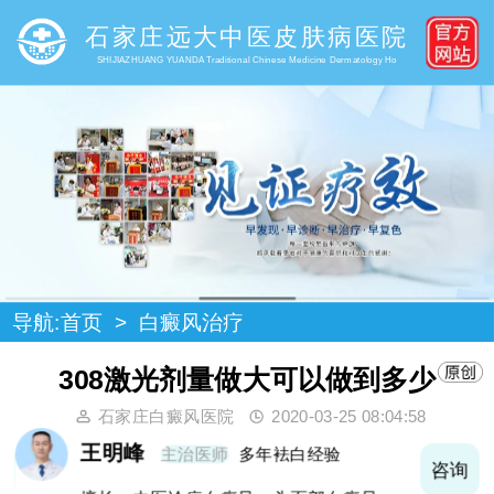
石家庄远大中医皮肤病医院
SHIJIAZHUANG YUANDA Traditional Chinese Medicine Dermatology Ho
导航:
首页
>
白癜风治疗
308激光剂量做大可以做到多少
石家庄白癜风医院
2020-03-25 08:04:58
王明峰
主治医师
多年袪白经验
询
咨询