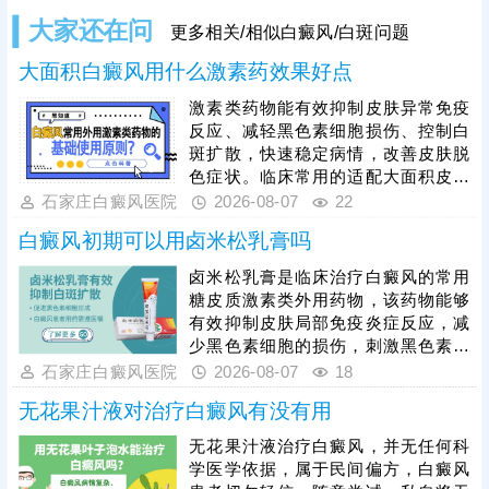
大家还在问
更多相关/相似白癜风/白斑问题
大面积白癜风用什么激素药效果好点
激素类药物能有效抑制皮肤异常免疫
反应、减轻黑色素细胞损伤、控制白
斑扩散，快速稳定病情，改善皮肤脱
色症状。临床常用的适配大面积皮损
的激素药物，需根据患者年龄、皮损
石家庄白癜风医院
2026-08-07
22
部位、病情轻重针对性选择，具体用
白癜风初期可以用卤米松乳膏吗
药种类、剂量、使用周期均需严格遵
从医嘱。患者严禁自行选购、增减药
卤米松乳膏是临床治疗白癜风的常用
量，盲目用药易引发皮肤萎缩、毛细
糖皮质激素类外用药物，该药物能够
血管扩张、色素异常、激素依赖等副
有效抑制皮肤局部免疫炎症反应，减
作用，损害皮肤健康。单纯使用激素
少黑色素细胞的损伤，刺激黑色素再
药物治疗大面积白癜风效果有限，联
生，可有效控制白斑扩散、淡化皮
石家庄白癜风医院
2026-08-07
18
合311窄谱uvb照射综合方案，能有效
损。但患者绝对不可自行胡乱用药，
无花果汁液对治疗白癜风有没有用
能否使用、用药剂量、涂抹时长，都
需要结合个人白斑位置、皮肤状态、
无花果汁液治疗白癜风，并无任何科
体质等情况，严格遵从医嘱，避免不
学医学依据，属于民间偏方，白癜风
当用药引发皮肤萎缩、色素异常等副