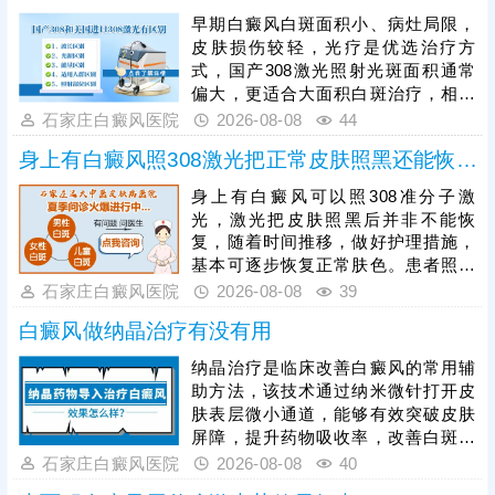
早期白癜风白斑面积小、病灶局限，
皮肤损伤较轻，光疗是优选治疗方
式，国产308激光照射光斑面积通常
偏大，更适合大面积白斑治疗，相较
之下，进口308激光靶向性强、光源
石家庄白癜风医院
2026-08-08
44
稳定，可直接作用于患处，不损伤周
身上有白癜风照308激光把正常皮肤照黑还能恢复吗
边健康肌肤，兼具安全性与高效性，
能快速激活黑色素细胞，更适配早期
身上有白癜风可以照308准分子激
白癜风的治疗需求。患者进行308激
光，激光把皮肤照黑后并非不能恢
光治疗时，需严格遵循医嘱把控照射
复，随着时间推移，做好护理措施，
剂量，坚持照射治疗，不可随意中
基本可逐步恢复正常肤色。患者照光
断，避免影响复色效果。
治白癜风还需确定合适的频率，持之
石家庄白癜风医院
2026-08-08
39
以恒，累积疗效，助力病情稳步好
白癜风做纳晶治疗有没有用
转。照光期间需要定期复查，评估疗
效，分析病情变化特征，适当的对治
纳晶治疗是临床改善白癜风的常用辅
疗方案进行调整，使治疗持续贴合病
助方法，该技术通过纳米微针打开皮
情，循序渐进消灭白斑。
肤表层微小通道，能够有效突破皮肤
屏障，提升药物吸收率，改善白斑部
位的微循环，纳晶治疗并非适用于所
石家庄白癜风医院
2026-08-08
40
有白癜风患者，需严格遵从医嘱，根