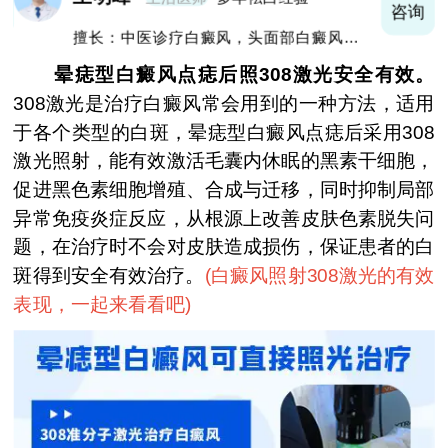
询
咨询
擅长：中医诊疗白癜风，头面部白癜风，青
少年白癜风
晕痣型白癜风点痣后照308激光安全有效。
308激光是治疗白癜风常会用到的一种方法，适用
于各个类型的白斑，晕痣型白癜风点痣后采用308
激光照射，能有效激活毛囊内休眠的黑素干细胞，
促进黑色素细胞增殖、合成与迁移，同时抑制局部
异常免疫炎症反应，从根源上改善皮肤色素脱失问
题，在治疗时不会对皮肤造成损伤，保证患者的白
斑得到安全有效治疗。
(
白癜风照射308激光的有效
表现，一起来看看吧
)