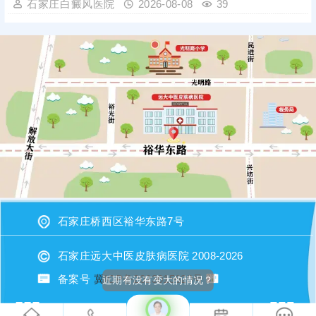
石家庄白癜风医院
2026-08-08
39
石家庄桥西区裕华东路7号
石家庄远大中医皮肤病医院 2008-2026
备案号
冀ICP备2023015620号
近期有没有变大的情况？