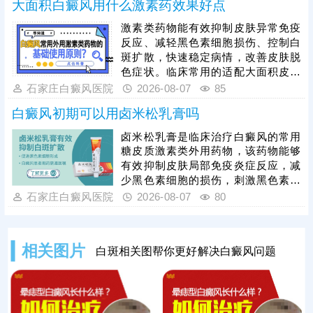
大面积白癜风用什么激素药效果好点
据自身病情、肤质及白斑类型对症开
展治疗，切勿盲目操作。临床为提升
激素类药物能有效抑制皮肤异常免疫
整体疗效，通常建议采用综合性治疗
反应、减轻黑色素细胞损伤、控制白
方案，将纳晶治疗与中医定向透药、
斑扩散，快速稳定病情，改善皮肤脱
308准分子激光治疗相结合，内外协
色症状。临床常用的适配大面积皮损
同作用，快速修复受损黑色素细胞，
的激素药物，需根据患者年龄、皮损
石家庄白癜风医院
2026-08-07
85
缩短治疗周期。
部位、病情轻重针对性选择，具体用
白癜风初期可以用卤米松乳膏吗
药种类、剂量、使用周期均需严格遵
从医嘱。患者严禁自行选购、增减药
卤米松乳膏是临床治疗白癜风的常用
量，盲目用药易引发皮肤萎缩、毛细
糖皮质激素类外用药物，该药物能够
血管扩张、色素异常、激素依赖等副
有效抑制皮肤局部免疫炎症反应，减
作用，损害皮肤健康。单纯使用激素
少黑色素细胞的损伤，刺激黑色素再
药物治疗大面积白癜风效果有限，联
生，可有效控制白斑扩散、淡化皮
石家庄白癜风医院
2026-08-07
80
合311窄谱uvb照射综合方案，能有效
损。但患者绝对不可自行胡乱用药，
能否使用、用药剂量、涂抹时长，都
需要结合个人白斑位置、皮肤状态、
相关图片
白斑相关图帮你更好解决白癜风问题
体质等情况，严格遵从医嘱，避免不
当用药引发皮肤萎缩、色素异常等副
作用。临床治疗中，初期白癜风采用
卤米松乳膏外用，搭配308准分子激
光照射联合治疗，可内外协同作用，