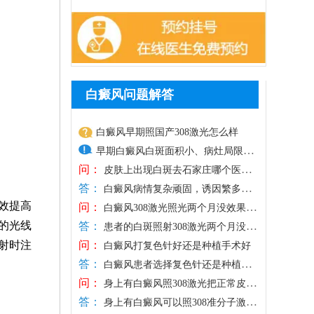
白癜风问题解答
白癜风早期照国产308激光怎么样
早期白癜风白斑面积小、病灶局限，
问：
皮肤损伤较轻，光疗是优选治疗方
皮肤上出现白斑去石家庄哪个医院
答：
治好
式，国产308激光照射光斑面积通常偏
白癜风病情复杂顽固，诱因繁多，
效提高
问：
若是随意前往小诊所、普通门诊医治，极
大，更适合大面积白斑治疗，相较之
白癜风308激光照光两个月没效果那
的光线
答：
易因误诊误治、千人一方的方法造成白斑
怎么办
下，进口308激光靶向性强、光源稳
患者的白斑照射308激光两个月没效
问：
射时注
扩散，白白浪费时间与医药费，确诊白斑
果跟多种因素有关，如：照射剂量、日常
定，可直接作用于患处，不损伤周边
白癜风打复色针好还是种植手术好
答：
一定要选择正规医院诊治。石家庄远大深
护理、治疗依从性等，需结合患者的情况
健康肌肤，兼具安全性与高效性，能
白癜风患者选择复色针还是种植手
问：
耕白癜风诊疗多年，专注白癜风专项治
具体分析。此外，白癜风属于慢性顽固性
术，需结合自身病情、病程及皮肤状态综
快速激活黑色素细胞，更适配早期白
身上有白癜风照308激光把正常皮肤
答：
疗，坚持先查后治原则，依托伍德灯、三
皮肤病，短期治疗难以根治，部分患者间
合判断，复色针通过给药刺激黑色素细胞
照黑还能恢复吗
癜风的治疗需求。患者进行308激光治
身上有白癜风可以照308准分子激