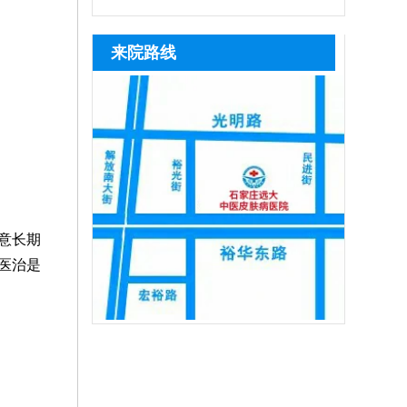
维皮肤ct等科学设备准确检测，查清黑色
断照光、擅自停治，也会导致治疗失效，
活性、促进色素再生，可逐步淡化白斑，
光，激光把皮肤照黑后并非不能恢复，随
疗时，需严格遵循医嘱把控照射剂
素脱失程度、白斑分期与发病诱因，再结
患者可及时复诊，在医生指导下调整激光
黑色素种植手术为手术类治疗手段，仅适
着时间推移，做好护理措施，基本可逐步
量，坚持
来院路线
合患
剂量，同时联合中医定向治疗、药物渗透
合病情稳定期患者，要求白斑半年以上无
恢复正常肤色。患者照光治白癜风还需确
等辅助方式，深层修复皮损、提升治疗效
扩散、无新发皮损，该方法通过提取自身
定合适的频率，持之以恒，累积疗效，助
率
健康黑色素细胞移植至白斑部位，复色速
力病情稳步好转。照光期间需要定期复
度快、色素均匀度高，无论选择哪种方式
查，评估疗效，分析病情变化特征，适当
的对治疗方案进行调整，使治疗持续贴合
病情，循序渐进消灭白斑。
意长期
医治是