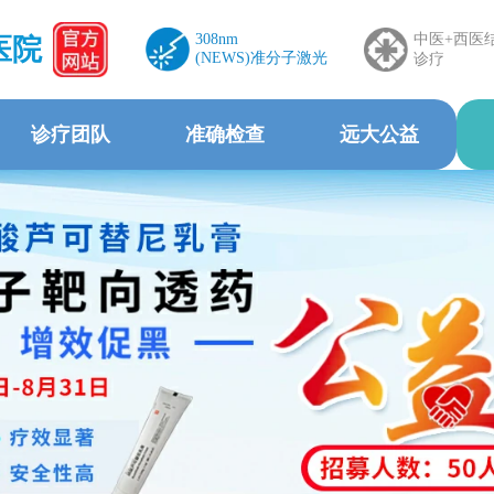
308nm
中医+西医
医院
(NEWS)准分子激光
诊疗
诊疗团队
准确检查
远大公益