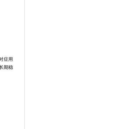
对症用
长期稳