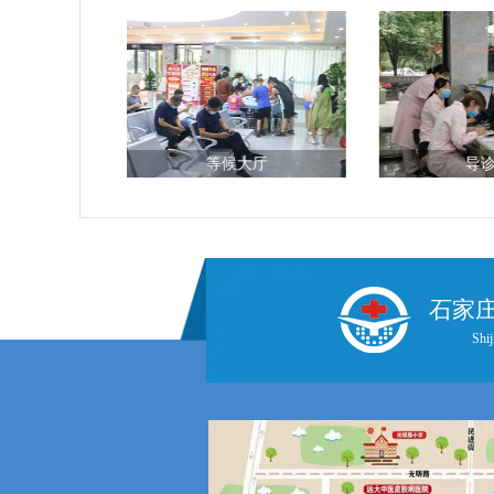
厅
等候大厅
导
石家
Shij