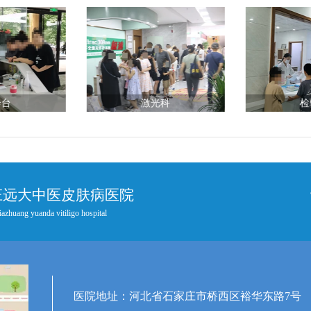
诊台
激光科
检
庄远大中医皮肤病医院
iazhuang yuanda vitiligo hospital
医院地址：河北省石家庄市桥西区裕华东路7号