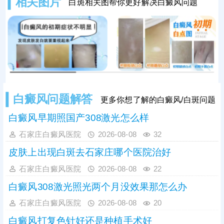
相关图片
白斑相关图帮你更好解决白癜风问题
体质等情况，严格遵从医嘱，避免不
当用药引发皮肤萎缩、色素异常等副
作用。临床治疗中，初期白癜风采用
卤米松乳膏外用，搭配308准分子激
光照射联合治疗，可内外协同作用，
加速黑色素
白癜风问题解答
更多你想了解的白癜风/白斑问题
白癜风早期照国产308激光怎么样
石家庄白癜风医院
2026-08-08
32
皮肤上出现白斑去石家庄哪个医院治好
石家庄白癜风医院
2026-08-08
22
白癜风308激光照光两个月没效果那怎么办
石家庄白癜风医院
2026-08-08
20
白癜风打复色针好还是种植手术好