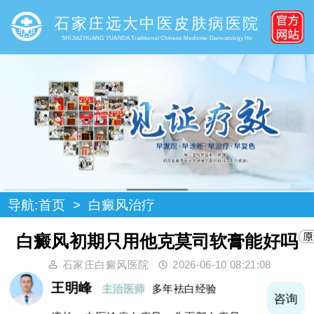
石家庄远大中医皮肤病医院
SHIJIAZHUANG YUANDA Traditional Chinese Medicine Dermatology Ho
导航:
首页
>
白癜风治疗
白癜风初期只用他克莫司软膏能好吗
石家庄白癜风医院
2026-06-10 08:21:08
王明峰
主治医师
多年袪白经验
询
咨询