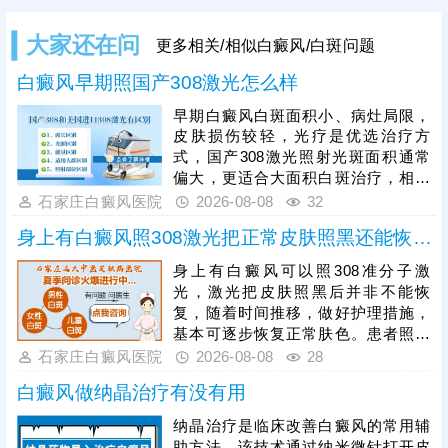
大家还在问
更多相关/相似白癜风/白斑问题
白癜风早期照国产308激光怎么样
早期白癜风白斑面积小、病灶局限，
皮肤损伤较轻，光疗是优选治疗方
式，国产308激光照射光斑面积通常
偏大，更适合大面积白斑治疗，相较
之下，进口308激光靶向性强、光源
石家庄白癜风医院
2026-08-08
32
稳定，可直接作用于患处，不损伤周
身上有白癜风照308激光把正常皮肤照黑还能恢复吗
边健康肌肤，兼具安全性与高效性，
能快速激活黑色素细胞，更适配早期
身上有白癜风可以照308准分子激
白癜风的治疗需求。患者进行308激
光，激光把皮肤照黑后并非不能恢
光治疗时，需严格遵循医嘱把控照射
复，随着时间推移，做好护理措施，
剂量，坚持照射治疗，不可随意中
基本可逐步恢复正常肤色。患者照光
断，避免影响复色效果。
治白癜风还需确定合适的频率，持之
石家庄白癜风医院
2026-08-08
28
以恒，累积疗效，助力病情稳步好
白癜风做纳晶治疗有没有用
转。照光期间需要定期复查，评估疗
效，分析病情变化特征，适当的对治
纳晶治疗是临床改善白癜风的常用辅
疗方案进行调整，使治疗持续贴合病
助方法，该技术通过纳米微针打开皮