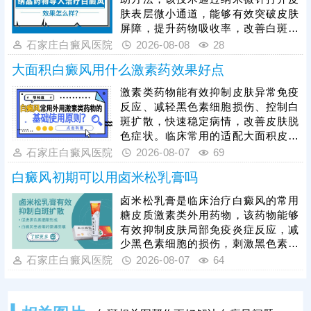
情，循序渐进消灭白斑。
肤表层微小通道，能够有效突破皮肤
屏障，提升药物吸收率，改善白斑部
位的微循环，纳晶治疗并非适用于所
石家庄白癜风医院
2026-08-08
28
有白癜风患者，需严格遵从医嘱，根
大面积白癜风用什么激素药效果好点
据自身病情、肤质及白斑类型对症开
展治疗，切勿盲目操作。临床为提升
激素类药物能有效抑制皮肤异常免疫
整体疗效，通常建议采用综合性治疗
反应、减轻黑色素细胞损伤、控制白
方案，将纳晶治疗与中医定向透药、
斑扩散，快速稳定病情，改善皮肤脱
308准分子激光治疗相结合，内外协
色症状。临床常用的适配大面积皮损
同作用，快速修复受损黑色素细胞，
的激素药物，需根据患者年龄、皮损
石家庄白癜风医院
2026-08-07
69
缩短治疗周期。
部位、病情轻重针对性选择，具体用
白癜风初期可以用卤米松乳膏吗
药种类、剂量、使用周期均需严格遵
从医嘱。患者严禁自行选购、增减药
卤米松乳膏是临床治疗白癜风的常用
量，盲目用药易引发皮肤萎缩、毛细
糖皮质激素类外用药物，该药物能够
血管扩张、色素异常、激素依赖等副
有效抑制皮肤局部免疫炎症反应，减
作用，损害皮肤健康。单纯使用激素
少黑色素细胞的损伤，刺激黑色素再
药物治疗大面积白癜风效果有限，联
生，可有效控制白斑扩散、淡化皮
石家庄白癜风医院
2026-08-07
64
合311窄谱uvb照射综合方案，能有效
损。但患者绝对不可自行胡乱用药，
能否使用、用药剂量、涂抹时长，都
需要结合个人白斑位置、皮肤状态、