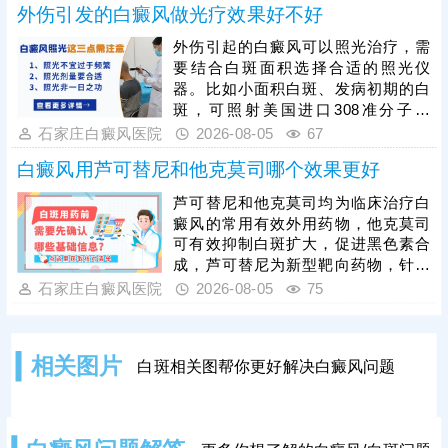
外伤引发的白癜风做光疗效果好不好
用药，不当用药易引发皮肤刺激、耐
药性，甚至加重病情，所有药膏都需
外伤引起的白癜风可以照光治疗，需
在医生指导下规范使用。单一药膏治
要结合白斑面积选择合适的照光仪
疗效果有限，临床多采用综合性治疗
器。比如小面积白斑、发病初期的白
方案，可结合光疗、表皮移植手术等
斑，可照射美国进口308准分子激
方式联合干预，大幅提升治疗效果。
光，治疗起效快，无毒副作用，无人
石家庄白癜风医院
2026-08-05
67
群和部位限制;若是大面积白斑，泛发
白癜风用芦可替尼和他克莫司哪个效果更好
全身，可以照311紫外线光，节省照
光时间和费用。照光治疗需确定合适
芦可替尼和他克莫司均为临床治疗白
的参数，避免盲目治疗刺激皮肤，引
癜风的常用有效外用药物，他克莫司
起白斑扩散，得不偿失。对于外伤型
可有效抑制白斑扩大，促进黑色素合
白癜风的治疗，还可以遵医嘱对症用
成，芦可替尼为新型靶向药物，针对
药，同时避免不良因素刺激，为白斑
性更强，起效速度更快，临床治疗
石家庄白癜风医院
2026-08-05
75
复色助力。
中，两种药物均可搭配光疗照射联合
治疗，能明显提升色素恢复效率，强
化整体疗效。白癜风属于慢性皮肤疾
相关图片
白斑相关图帮你更好解决白癜风问题
病，病程长、易反复，患者需严格遵
从医嘱规范用药，根据自身病情选择
适配药物，切勿自行换药、停药或增
减药量。治疗期间需保持耐心，坚持