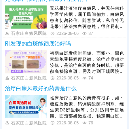
无花果汁液治疗白癜风，并无任何科
学医学依据，属于民间偏方，白癜风
患者切勿轻信、随意尝试，私自将无
花果汁液涂抹白斑患处，很容易刺激
脆弱的皮损肌肤，引发过敏、炎症，
石家庄白癜风医院
2026-08-06
37
诱发皮肤同形反应，导致白斑扩散、
刚发现的白斑能彻底治好吗
病情加重，同时还会耽误正规治疗时
机。临床中308准分子激光、黑色素
初期白斑发病时间短、面积小、黑色
种植是治疗白癜风的成熟有效手段，
素细胞受损程度轻微，治疗难度相对
适配不同病情患者。白癜风恢复周期
较低，是治疗白斑的良好时机。想要
较长，患者需摒弃偏方，坚持规范科
彻底祛除白斑，需及时到正规医院检
学治疗，同时做好日常皮肤防护、作
查确诊，明确发病根源，杜绝偏方、
石家庄白癜风医院
2026-08-05
74
息饮食调理，稳定病情，助力白斑逐
盲目用药等错误治疗方式，依托科学
步复色。
治疗白癜风最好的药膏是什么
对症的治疗手段修复受损黑色素细
胞，从根源解决白斑问题，避免治疗
临床治疗白癜风的药膏有很多，如：
走弯路、延误病情。同时患者需摒弃
糖皮质激素、钙调磷酸酶抑制剂、维
速成治疗心态，白癜风恢复需要周
生素D3衍生物等，分别适用于进展
期，务必坚持规范治疗，白斑消退后
期、面颈部娇嫩皮损、稳定期白斑等
做好巩固治疗，杜绝病情反复。
不同情况，需根据患者病情对症选
石家庄白癜风医院
2026-08-05
76
用。白癜风患者切勿自行胡乱购药、