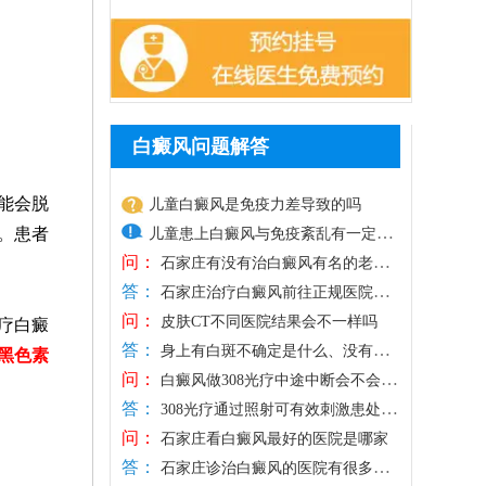
白癜风问题解答
能会脱
儿童白癜风是免疫力差导致的吗
。患者
儿童患上白癜风与免疫紊乱有一定关
问：
系，通常还会受到其他因素影响，如
石家庄有没有治白癜风有名的老专
答：
家
暴晒、外伤、化学物质刺激、缺乏微
石家庄治疗白癜风前往正规医院，
问：
医生有丰富经验，祛白更有谱。石家庄远
量元素等。患上白癜风，还需养成健
皮肤CT不同医院结果会不一样吗
疗白癜
答：
大中医皮肤病医院专攻白斑诊断、治疗、
康生活习惯，规律作息，均衡饮食，
身上有白斑不确定是什么、没有治
黑色素
问：
预防及抗复发，临床接诊量大，分设不同
疗方向，需要进行仪器检查。三维皮肤CT
心情舒畅，适度锻炼，平衡免疫功
白癜风做308光疗中途中断会不会影
答：
科室，能治不同部位、类型、人群、时期
是医院诊断白斑的现代化仪器，能够实时
响之前的效果
能，为白斑复色助力。另一方面，要
308光疗通过照射可有效刺激患处黑
问：
的白斑，主张一人一方，临床祛白效果得
探测基底层黑色素细胞数目、结构、运动
色素细胞再生、修复皮损，黑色素的生成
重视规范治疗，在医生指导下个性化
石家庄看白癜风最好的医院是哪家
答：
到验证。医生治白癜风注重中医调理，为
轨迹等，为白斑诊断提供科学依据。不同
与稳定需要持续的疗程积累，规律照光可
用药、照光，促进黑色素细胞修复、
石家庄诊治白癜风的医院有很多，