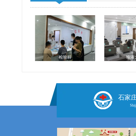
科
检验科
输液
石家
Shij