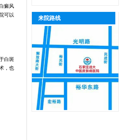
白斑分型，辨证论治，由内而外疏通经
医院的皮肤CT设备精度不一样，检测出来
逐步激活休眠色素细胞，维持皮肤色素代
水平参差不齐，患者挑选医院务必谨慎甄
恢复活性，令表皮黑色素再分泌，使
白癜风
络，为黑色素细胞修复、再生创造良好的
的结果可能存在细微的差异，建议选择正
谢的良性循环，而突然中断会让激活的细
别，一定要选择具备正规资质的医院就
肤色渐趋正
院可以
来院路线
条件。
规医院就诊。比如石家庄远大中医皮肤病
胞活性回落，色素再生进程停滞，甚至出
诊，避免误诊误治加重白斑病情。石家庄
医院，可提供伍德灯、三维皮肤CT
现复色色素消退、白斑反复的情况，大幅
远大深耕白癜风专项诊疗多年，坚持专病
增加后续治疗难度与周期。因此患者必须
专治，一人一方定制个性化诊疗方案，让
严格遵从医嘱，长期坚持完整疗程，切
患者治病不走弯路、不花冤枉钱，采用中
西医结合诊疗模式，内外同步修复黑色
于白斑
素，祛白成效稳定突出。院内收费公开透
术，也
明、定