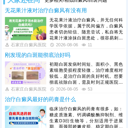
更多相关/相似白癜风/白斑问题
无花果汁液对治疗白癜风有没有用
无花果汁液治疗白癜风，并无任何科
学医学依据，属于民间偏方，白癜风
患者切勿轻信、随意尝试，私自将无
花果汁液涂抹白斑患处，很容易刺激
脆弱的皮损肌肤，引发过敏、炎症，
石家庄白癜风医院
2026-08-06
11
诱发皮肤同形反应，导致白斑扩散、
刚发现的白斑能彻底治好吗
病情加重，同时还会耽误正规治疗时
机。临床中308准分子激光、黑色素
初期白斑发病时间短、面积小、黑色
种植是治疗白癜风的成熟有效手段，
素细胞受损程度轻微，治疗难度相对
适配不同病情患者。白癜风恢复周期
较低，是治疗白斑的良好时机。想要
较长，患者需摒弃偏方，坚持规范科
彻底祛除白斑，需及时到正规医院检
学治疗，同时做好日常皮肤防护、作
查确诊，明确发病根源，杜绝偏方、
石家庄白癜风医院
2026-08-05
53
息饮食调理，稳定病情，助力白斑逐
盲目用药等错误治疗方式，依托科学
步复色。
治疗白癜风最好的药膏是什么
对症的治疗手段修复受损黑色素细
胞，从根源解决白斑问题，避免治疗
临床治疗白癜风的药膏有很多，如：
走弯路、延误病情。同时患者需摒弃
糖皮质激素、钙调磷酸酶抑制剂、维
速成治疗心态，白癜风恢复需要周
生素D3衍生物等，分别适用于进展
期，务必坚持规范治疗，白斑消退后
期、面颈部娇嫩皮损、稳定期白斑等