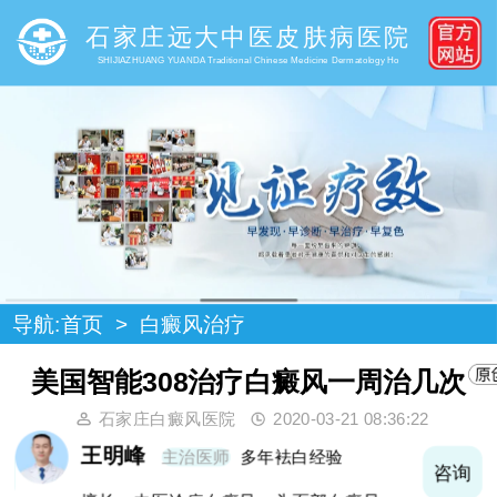
石家庄远大中医皮肤病医院
SHIJIAZHUANG YUANDA Traditional Chinese Medicine Dermatology Ho
导航:
首页
>
白癜风治疗
美国智能308治疗白癜风一周治几次
石家庄白癜风医院
2020-03-21 08:36:22
王明峰
主治医师
多年袪白经验
询
咨询