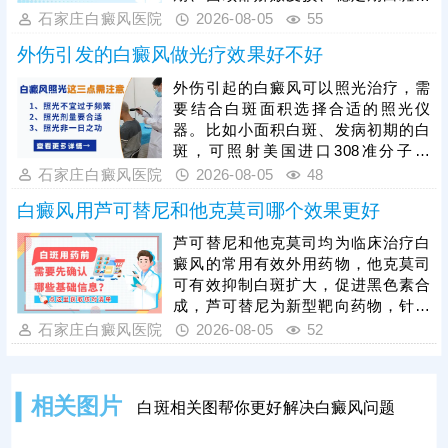
做好巩固治疗，杜绝病情反复。
不同情况，需根据患者病情对症选
石家庄白癜风医院
2026-08-05
55
用。白癜风患者切勿自行胡乱购药、
外伤引发的白癜风做光疗效果好不好
用药，不当用药易引发皮肤刺激、耐
药性，甚至加重病情，所有药膏都需
外伤引起的白癜风可以照光治疗，需
在医生指导下规范使用。单一药膏治
要结合白斑面积选择合适的照光仪
疗效果有限，临床多采用综合性治疗
器。比如小面积白斑、发病初期的白
方案，可结合光疗、表皮移植手术等
斑，可照射美国进口308准分子激
方式联合干预，大幅提升治疗效果。
光，治疗起效快，无毒副作用，无人
石家庄白癜风医院
2026-08-05
48
群和部位限制;若是大面积白斑，泛发
白癜风用芦可替尼和他克莫司哪个效果更好
全身，可以照311紫外线光，节省照
光时间和费用。照光治疗需确定合适
芦可替尼和他克莫司均为临床治疗白
的参数，避免盲目治疗刺激皮肤，引
癜风的常用有效外用药物，他克莫司
起白斑扩散，得不偿失。对于外伤型
可有效抑制白斑扩大，促进黑色素合
白癜风的治疗，还可以遵医嘱对症用
成，芦可替尼为新型靶向药物，针对
药，同时避免不良因素刺激，为白斑
性更强，起效速度更快，临床治疗
石家庄白癜风医院
2026-08-05
52
复色助力。
中，两种药物均可搭配光疗照射联合
治疗，能明显提升色素恢复效率，强
化整体疗效。白癜风属于慢性皮肤疾
相关图片
白斑相关图帮你更好解决白癜风问题
病，病程长、易反复，患者需严格遵
从医嘱规范用药，根据自身病情选择