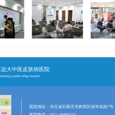
验科
输液大厅
等
庄远大中医皮肤病医院
iazhuang yuanda vitiligo hospital
医院地址：河北省石家庄市桥西区裕华东路7号
医院电话：0311-86990555