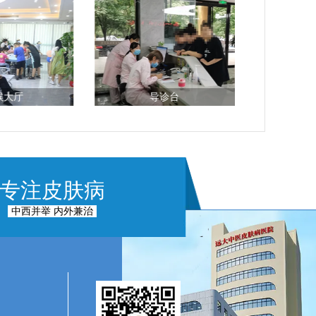
候大厅
导诊台
专注皮肤病
中西并举 内外兼治