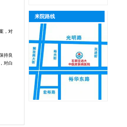
维皮肤ct等科学设备准确检测，查清黑色
断照光、擅自停治，也会导致治疗失效，
活性、促进色素再生，可逐步淡化白斑，
光，激光把皮肤照黑后并非不能恢复，随
疗时，需严格遵循医嘱把控照射剂
素脱失程度、白斑分期与发病诱因，再结
患者可及时复诊，在医生指导下调整激光
黑色素种植手术为手术类治疗手段，仅适
着时间推移，做好护理措施，基本可逐步
量，坚持
来院路线
合患
剂量，同时联合中医定向治疗、药物渗透
合病情稳定期患者，要求白斑半年以上无
恢复正常肤色。患者照光治白癜风还需确
等辅助方式，深层修复皮损、提升治疗效
扩散、无新发皮损，该方法通过提取自身
定合适的频率，持之以恒，累积疗效，助
案，对
率
健康黑色素细胞移植至白斑部位，复色速
力病情稳步好转。照光期间需要定期复
度快、色素均匀度高，无论选择哪种方式
查，评估疗效，分析病情变化特征，适当
的对治疗方案进行调整，使治疗持续贴合
保持良
病情，循序渐进消灭白斑。
，对白