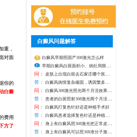
白癜风问题解答
加重，
面对面
白癜风早期照国产308激光怎么样
早期白癜风白斑面积小、病灶局限，
问：
皮肤损伤较轻，光疗是优选治疗方
皮肤上出现白斑去石家庄哪个医院
答：
治好
式，国产308激光照射光斑面积通常偏
白癜风病情复杂顽固，诱因繁多，
据你的
问：
若是随意前往小诊所、普通门诊医治，极
大，更适合大面积白斑治疗，相较之
白癜风308激光照光两个月没效果那
治白癜
答：
易因误诊误治、千人一方的方法造成白斑
怎么办
下，进口308激光靶向性强、光源稳
患者的白斑照射308激光两个月没效
问：
扩散，白白浪费时间与医药费，确诊白斑
果跟多种因素有关，如：照射剂量、日常
定，可直接作用于患处，不损伤周边
白癜风打复色针好还是种植手术好
答：
一定要选择正规医院诊治。石家庄远大深
护理、治疗依从性等，需结合患者的情况
健康肌肤，兼具安全性与高效性，能
白癜风患者选择复色针还是种植手
的费用
问：
耕白癜风诊疗多年，专注白癜风专项治
具体分析。此外，白癜风属于慢性顽固性
术，需结合自身病情、病程及皮肤状态综
快速激活黑色素细胞，更适配早期白
身上有白癜风照308激光把正常皮肤
下方了
答：
疗，坚持先查后治原则，依托伍德灯、三
皮肤病，短期治疗难以根治，部分患者间
合判断，复色针通过给药刺激黑色素细胞
照黑还能恢复吗
癜风的治疗需求。患者进行308激光治
身上有白癜风可以照308准分子激