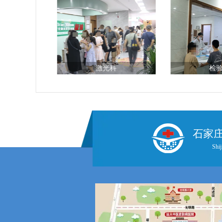
台
激光科
检
石家
Shij