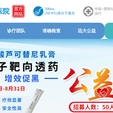
308nm
中医+西医
医院
(NEWS)准分子激光
诊疗
诊疗团队
准确检查
远大公益