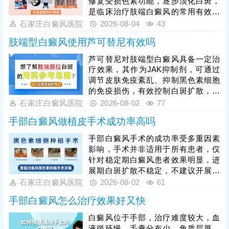
修复受损色素功能，逐步淡化白斑，
是临床治疗肢端白癜风的常用有效手
段，但手指末端属于人体末梢部位，
石家庄白癜风医院
2026-08-04
43
血液循环、新陈代谢速度较慢，药物
肢端型白癜风使用芦可替尼有效吗
吸收和黑色素再生效率偏低，为提升
治疗疗效、缩短治疗周期，临床多建
芦可替尼对肢端型白癜风具备一定治
议采用综合性治疗方案，搭配中医定
疗效果，其作为JAK抑制剂，可通过
向、药物渗透等辅助疗法，疏通局部
调节皮肤免疫紊乱、抑制黑色素细胞
经络、加速末梢血液循环，促进药物
的免疫损伤，有效控制白斑扩散，辅
深层吸收，为黑色素生成提供良好条
助皮肤复色，但肢端部位毛囊稀少、
石家庄白癜风医院
2026-08-02
77
件。治疗过程中需长期坚持，不可随
血液循环较差，属于白癜风难治区
意中断疗程，否
手部白癜风做植皮手术成功率高吗
域，单独使用芦可替尼的治疗效果较
为有限，临床研究证实，采用芦可替
手部白癜风手术的成功率受多重因素
尼配合308nm准分子光疗等方式进行
影响，手术并非适用于所有患者，仅
综合性治疗，可大幅提升肢端白斑复
针对稳定期白癜风患者效果明显，进
色效率，疗效远优于单一用药。肢端
展期白斑扩散不稳定，不建议开展手
型白癜风恢复周期较长，患者需坚持
术，准确适配病情是保障手术成功的
石家庄白癜风医院
2026-08-02
61
足疗程治疗，不可随意中断、停药，
基础。选择正规医院是提升成功率的
否则易导致病情反
手部白癜风怎么治疗效果好又快
关键，我院医师临床经验丰富，手术
操作娴熟精细，严格执行无菌操作标
白癜风位于手部，治疗难度较大，血
准，大幅提升手术成功率。同时，术
液循环慢，毛囊分布少，角质层厚，