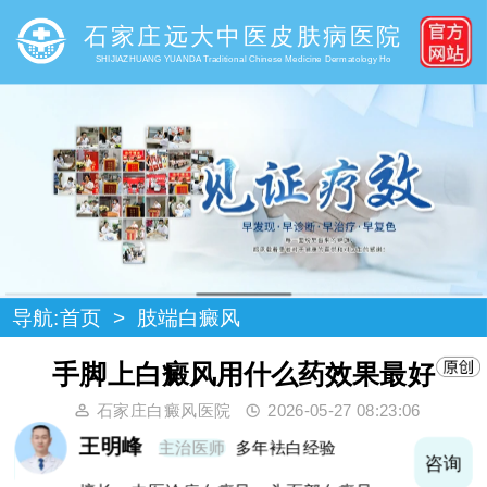
石家庄远大中医皮肤病医院
SHIJIAZHUANG YUANDA Traditional Chinese Medicine Dermatology Ho
导航:
首页
>
肢端白癜风
手脚上白癜风用什么药效果最好
石家庄白癜风医院
2026-05-27 08:23:06
王明峰
主治医师
多年袪白经验
询
咨询