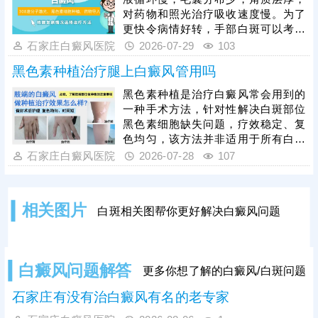
后科学护理必不可少，做好创面防
对药物和照光治疗吸收速度慢。为了
护、忌口、防晒等护理工作，能稳固
更快令病情好转，手部白斑可以考虑
手术效果，避免白斑复发。
综合方法治疗：药物+照光，增强单位
石家庄白癜风医院
2026-07-29
103
时间内的疗效;对于治疗见效慢的情
黑色素种植治疗腿上白癜风管用吗
况，可以进行药物渗透，加快药物吸
收速度，提升药物利用率。若是患者
黑色素种植是治疗白癜风常会用到的
病情稳定，满足手术条件可以做黑色
一种手术方法，针对性解决白斑部位
素细胞种植手术，自体活性色素细胞
黑色素细胞缺失问题，疗效稳定、复
移植，无排斥，成活率高。
色均匀，该方法并非适用于所有白癜
风患者，仅针对病情稳定、白斑半年
石家庄白癜风医院
2026-07-28
107
内无扩散、无新发皮损的患者效果明
显，腿上白斑若病情合适，可采用这
种方法治疗。我院具备成熟的种植技
相关图片
白斑相关图帮你更好解决白癜风问题
术与丰富临床经验，手术成活率高，
能有效规避手术风险。同时，术后科
学护理是恢复关键，需做好腿部皮肤
防护、避免摩擦暴晒、遵从医嘱养
白癜风问题解答
更多你想了解的白癜风/白斑问题
护。
石家庄有没有治白癜风有名的老专家