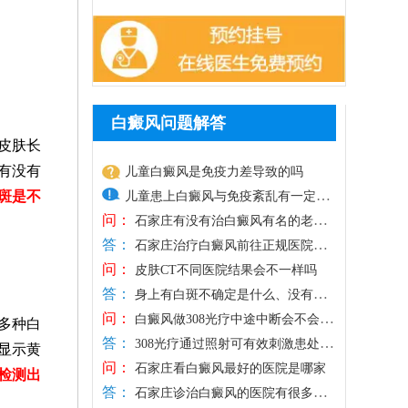
白癜风问题解答
皮肤长
有没有
儿童白癜风是免疫力差导致的吗
斑是不
儿童患上白癜风与免疫紊乱有一定关
问：
系，通常还会受到其他因素影响，如
石家庄有没有治白癜风有名的老专
答：
家
暴晒、外伤、化学物质刺激、缺乏微
石家庄治疗白癜风前往正规医院，
问：
医生有丰富经验，祛白更有谱。石家庄远
量元素等。患上白癜风，还需养成健
皮肤CT不同医院结果会不一样吗
答：
大中医皮肤病医院专攻白斑诊断、治疗、
康生活习惯，规律作息，均衡饮食，
身上有白斑不确定是什么、没有治
问：
预防及抗复发，临床接诊量大，分设不同
疗方向，需要进行仪器检查。三维皮肤CT
心情舒畅，适度锻炼，平衡免疫功
白癜风做308光疗中途中断会不会影
多种白
答：
科室，能治不同部位、类型、人群、时期
是医院诊断白斑的现代化仪器，能够实时
响之前的效果
能，为白斑复色助力。另一方面，要
308光疗通过照射可有效刺激患处黑
显示黄
问：
的白斑，主张一人一方，临床祛白效果得
探测基底层黑色素细胞数目、结构、运动
色素细胞再生、修复皮损，黑色素的生成
重视规范治疗，在医生指导下个性化
石家庄看白癜风最好的医院是哪家
检测出
答：
到验证。医生治白癜风注重中医调理，为
轨迹等，为白斑诊断提供科学依据。不同
与稳定需要持续的疗程积累，规律照光可
用药、照光，促进黑色素细胞修复、
石家庄诊治白癜风的医院有很多，