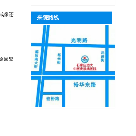
白斑分型，辨证论治，由内而外疏通经
医院的皮肤CT设备精度不一样，检测出来
逐步激活休眠色素细胞，维持皮肤色素代
水平参差不齐，患者挑选医院务必谨慎甄
恢复活性，令表皮黑色素再分泌，使
络，为黑色素细胞修复、再生创造良好的
的结果可能存在细微的差异，建议选择正
谢的良性循环，而突然中断会让激活的细
别，一定要选择具备正规资质的医院就
肤色渐趋正
成像还
来院路线
条件。
规医院就诊。比如石家庄远大中医皮肤病
胞活性回落，色素再生进程停滞，甚至出
诊，避免误诊误治加重白斑病情。石家庄
医院，可提供伍德灯、三维皮肤CT
现复色色素消退、白斑反复的情况，大幅
远大深耕白癜风专项诊疗多年，坚持专病
增加后续治疗难度与周期。因此患者必须
专治，一人一方定制个性化诊疗方案，让
严格遵从医嘱，长期坚持完整疗程，切
患者治病不走弯路、不花冤枉钱，采用中
西医结合诊疗模式，内外同步修复黑色
原因繁
素，祛白成效稳定突出。院内收费公开透
明、定