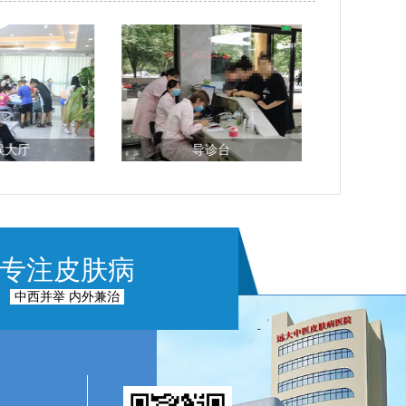
候大厅
导诊台
专注皮肤病
中西并举 内外兼治