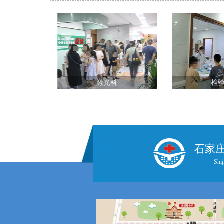
台
激光科
检
石家
Shij