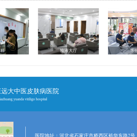
验科
输液大厅
等
庄远大中医皮肤病医院
iazhuang yuanda vitiligo hospital
医院地址：河北省石家庄市桥西区裕华东路7号