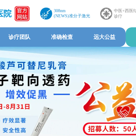
308nm
中医+西医
医院
(NEWS)准分子激光
诊疗
诊疗团队
准确检查
远大公益