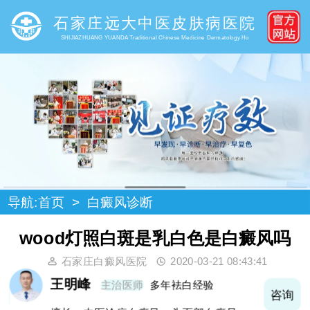
石家庄远大中医皮肤病医院
SHIJIAZHUANG YUANDA Traditional Chinese Medicine Dermatology Ho
导航:
首页
>
白癜风诊断
wood灯照白斑是乳白色是白癜风吗
石家庄白癜风医院
2020-03-21 08:43:41
王明峰
主治医师
多年袪白经验
询
咨询