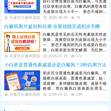
自行分辨普通白斑与白癜风，可先通
灯、皮肤ct等科学检查可更准确诊
过症状初步自查。白癜风的典型表现
断。若确诊为白癜风，需抓住发病初
为皮肤出现大小不一、形态不规则的
期黄金治疗时期，此时黑色素细胞损
白色斑块，白斑表面光滑无鳞屑、无
石家庄白癜风医院
2026-08-05
76
伤较轻，治疗难度更低、恢复效果更
红肿瘙痒感，边界清晰，会随时间逐
好。
白癜风图片鉴别和自测 在家就能完成初步判断
渐扩散，可出现在身体任何部位，单
纯肉眼判断存在误差，想要准确确
白癜风是常见的后天性色素脱失性皮
诊，需依托科学仪器检查。一旦确诊
肤病，其典型症状为皮肤出现大小不
白癜风，需及时就医治疗，切勿拖延
一、形态不规则的乳白色或瓷白色白
病情，避免白斑大面积扩散、增加治
斑，白斑表面光滑无鳞屑、无红肿瘙
疗难度。同时白癜风属于慢性皮肤疾
痒，可出现在全身任意部位，且白斑
石家庄白癜风医院
2026-07-25
171
病，治疗周期较长，患者需坚持规范
会随病情发展逐渐扩散、融合。想要
治疗。
小白斑是普通色素减退还是白癜风？3秒自测方法
明确病情，需通过伍德灯、皮肤ct等
科学检查，准确判定色素脱失程度与
初步区分普通色素减退与白癜风，可
病灶情况。白癜风危害极大，该病越
观察白斑表面，普通色素减退，如：
早治疗预后越好，发现疑似白斑症状
花斑癣，多伴随轻微皮屑、皮肤干燥
需及时就医，结合自身病情、体质制
粗糙，而白癜风白斑表面光滑无鳞
定个性化对症治疗方案，避免拖延加
屑、无萎缩，触感与正常皮肤一致，
石家庄白癜风医院
2026-07-21
209
重病情、增加治疗难度。
其次观察白斑变化，白色糠疹基本不
会扩散蔓延；白癜风具有扩散性，短
期内会变大、变多，相邻白斑还会相