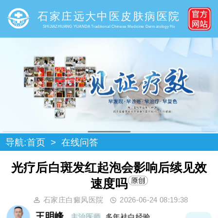
石家庄远大中医皮肤病医院
SHIJIAZHUANG YUANDA Traditional Chinese Medicine Dermatology Ho
导航:
首页
>
在线问答
光疗后白斑发红起泡会影响后续见效
速度吗
石家庄白癜风医院
2026-06-24 08:19:38
王明峰
主治医师
多年袪白经验