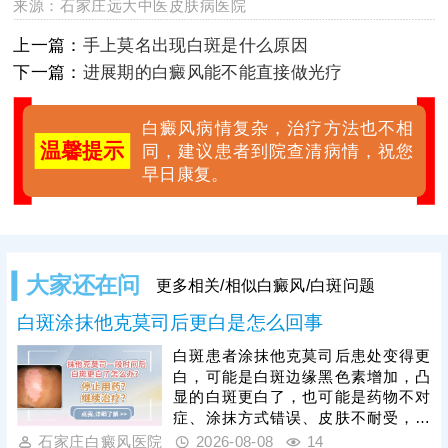
来源：
石家庄远大中医皮肤病医院
上一篇：
手上莫名出现白斑是什么原因
下一篇：
进展期的白癜风能不能直接做光疗
白癜风病情复杂，治疗方法也不相
温馨提示
同，建议患者到院查清病情，祝您
早日康复。
大家还在问
更多相关/相似白癜风/白斑问题
白斑涂抹他克莫司后更白是怎么回事
白斑患者涂抹他克莫司后患处变得更
白，可能是白斑边缘黑色素增加，凸
显的白斑更白了，也可能是药物不对
症、涂抹方式错误、皮肤不耐受，刺
激局部皮肤，导致黑色素细胞受损加
石家庄白癜风医院
2026-08-08
14