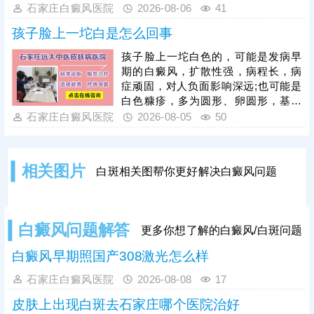
加重皮肤损伤，甚至诱发白斑扩散、
石家庄白癜风医院
2026-08-06
41
遗留色素异常问题。需在医生指导下
孩子脸上一坨白是怎么回事
对症处理，做好创面防护与修复，为
规避该问题，光疗必须由经验丰富的
孩子脸上一坨白色的，可能是发病早
医生操作，根据患者肤质、白斑部位
期的白癜风，扩散性强，病程长，病
及皮肤耐受情况，制定个性化照射剂
症顽固，对人负面影响深远;也可能是
量与频次。同时要做好光疗后皮肤护
白色糠疹，多为圆形、卵圆形，基本
理，治疗后皮肤屏障脆弱，需严格规
可自行消退，影响不大。可以结合伍
石家庄白癜风医院
2026-08-05
50
避阳光暴晒，防止二次损伤诱发水
德灯、三维皮肤ct白斑专项检查诊
疱、红肿，坚持科
断，分析白斑是什么、怎么形成的;诊
断清楚再进行针对性治疗，一人一
相关图片
白斑相关图帮你更好解决白癜风问题
方，加强护理保健，助力皮肤颜色还
原。
白癜风问题解答
更多你想了解的白癜风/白斑问题
白癜风早期照国产308激光怎么样
石家庄白癜风医院
2026-08-08
17
皮肤上出现白斑去石家庄哪个医院治好