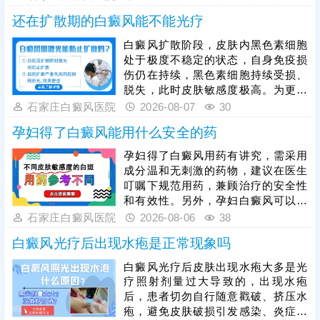
重，白斑范围扩大、颜色进一步变
还在扩散期的白癜风能不能光疗
白。他克莫司属于处方药，患者不可
自行购买、胡乱涂抹，必须在医生指
白癜风扩散阶段，皮肤内黑色素细胞
导下对症使用，规避用药风险。临床
处于极度不稳定的状态，自身免疫损
中常建议搭配308激光照射联合治
伤仍在持续，黑色素细胞持续受损、
疗，可提升黑色素细胞修复效率，强
脱失，此时皮肤敏感度极高。为更好
化治疗效果。
保障治疗安全与疗效，临床通常建议
石家庄白癜风医院
2026-08-07
30
患者先通过药物干预稳定病情，抑制
孕妇得了白癜风能用什么安全的药
白斑扩散，具体用药方案需由医生根
据个人病情、体质制定，患者严格遵
孕妇得了白癜风用药有讲究，需采用
医嘱使用，切勿自行用药。待白斑完
成分温和无刺激的药物，建议在医生
全稳定后，再启动光疗，光疗需严控
叮嘱下规范用药，兼顾治疗的安全性
剂量，采用温和适配的低剂量循序渐
和有效性。另外，孕妇白癜风可以照
进治疗，同时做好日常护理，规避外
光治疗，如美国进口308准分子激
石家庄白癜风医院
2026-08-06
38
界刺激，稳固病情，提升整体治疗效
光，促进黑色素细胞修复、恢复活性
果。
白癜风光疗后出现水疱是正常现象吗
和正常功能，安全无痛，无毒副作
用。治疗期间还需从自身做起，加强
白癜风光疗后皮肤出现水疱大多是光
护理保健，避免不良因素刺激，稳定
疗照射剂量过大导致的，出现水疱
免疫状态，逐步令白斑症状减轻。
后，患者切勿自行随意戳破、挤压水
疱，避免皮肤破损引发感染、炎症，