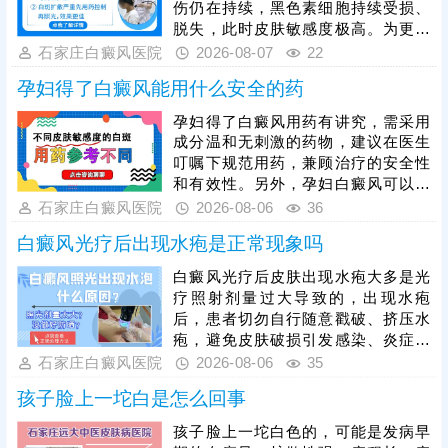
伤仍在持续，黑色素细胞持续受损、
脱失，此时皮肤敏感度极高。为更好
保障治疗安全与疗效，临床通常建议
石家庄白癜风医院
2026-08-07
22
患者先通过药物干预稳定病情，抑制
孕妇得了白癜风能用什么安全的药
白斑扩散，具体用药方案需由医生根
据个人病情、体质制定，患者严格遵
孕妇得了白癜风用药有讲究，需采用
医嘱使用，切勿自行用药。待白斑完
成分温和无刺激的药物，建议在医生
全稳定后，再启动光疗，光疗需严控
叮嘱下规范用药，兼顾治疗的安全性
剂量，采用温和适配的低剂量循序渐
和有效性。另外，孕妇白癜风可以照
进治疗，同时做好日常护理，规避外
光治疗，如美国进口308准分子激
石家庄白癜风医院
2026-08-06
36
界刺激，稳固病情，提升整体治疗效
光，促进黑色素细胞修复、恢复活性
果。
白癜风光疗后出现水疱是正常现象吗
和正常功能，安全无痛，无毒副作
用。治疗期间还需从自身做起，加强
白癜风光疗后皮肤出现水疱大多是光
护理保健，避免不良因素刺激，稳定
疗照射剂量过大导致的，出现水疱
免疫状态，逐步令白斑症状减轻。
后，患者切勿自行随意戳破、挤压水
疱，避免皮肤破损引发感染、炎症，
加重皮肤损伤，甚至诱发白斑扩散、
石家庄白癜风医院
2026-08-06
35
遗留色素异常问题。需在医生指导下
孩子脸上一坨白是怎么回事
对症处理，做好创面防护与修复，为
规避该问题，光疗必须由经验丰富的
孩子脸上一坨白色的，可能是发病早
医生操作，根据患者肤质、白斑部位