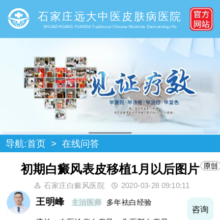
石家庄远大中医皮肤病医院
SHIJIAZHUANG YUANDA Traditional Chinese Medicine Dermatology Ho
导航:
首页
>
在线问答
初期白癜风表皮移植1月以后图片
石家庄白癜风医院
2020-03-28 09:10:11
王明峰
主治医师
多年袪白经验
询
咨询