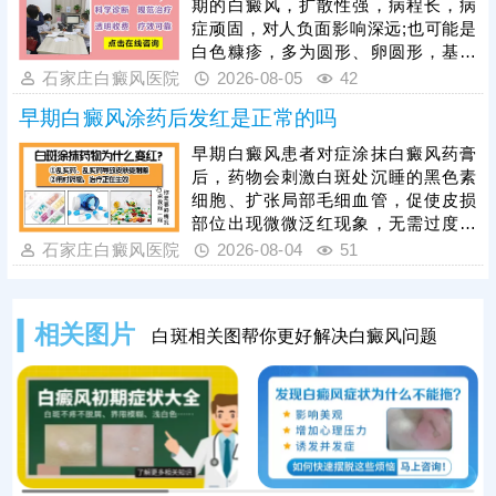
期的白癜风，扩散性强，病程长，病
及皮肤耐受情况，制定个性化照射剂
症顽固，对人负面影响深远;也可能是
量与频次。同时要做好光疗后皮肤护
白色糠疹，多为圆形、卵圆形，基本
理，治疗后皮肤屏障脆弱，需严格规
可自行消退，影响不大。可以结合伍
石家庄白癜风医院
2026-08-05
42
避阳光暴晒，防止二次损伤诱发水
德灯、三维皮肤ct白斑专项检查诊
疱、红肿，坚持科
早期白癜风涂药后发红是正常的吗
断，分析白斑是什么、怎么形成的;诊
断清楚再进行针对性治疗，一人一
早期白癜风患者对症涂抹白癜风药膏
方，加强护理保健，助力皮肤颜色还
后，药物会刺激白斑处沉睡的黑色素
原。
细胞、扩张局部毛细血管，促使皮损
部位出现微微泛红现象，无需过度担
心。若用药后皮肤发红严重，伴随明
石家庄白癜风医院
2026-08-04
51
显红肿、刺痛、瘙痒、脱皮甚至起疹
等症状，则属于异常情况，多由药物
过敏、用药剂量过大、涂抹方式不当
相关图片
白斑相关图帮你更好解决白癜风问题
或药物不对症等因素导致。白癜风患
者切勿自行购药、增减药量，务必在
医生指导下规范对症用药。此外，早
期白癜风单一涂药治疗效果有限，临
床中结合308激光照射联合治疗，可
快速