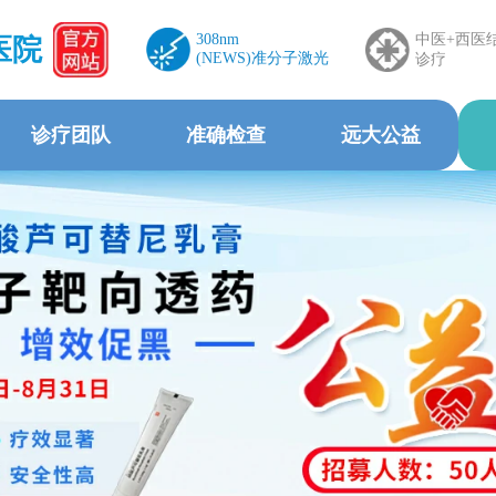
308nm
中医+西医
医院
(NEWS)准分子激光
诊疗
诊疗团队
准确检查
远大公益