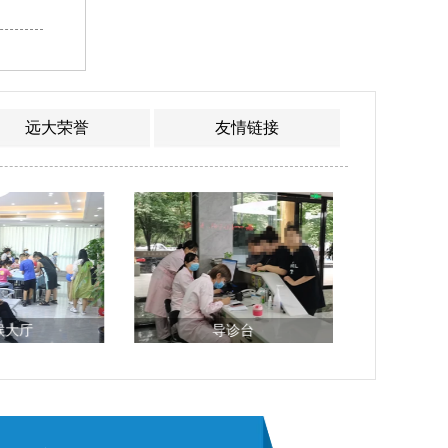
远大荣誉
友情链接
候大厅
导诊台