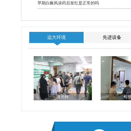
早期白癜风涂药后发红是正常的吗
远大环境
先进设备
台
激光科
检