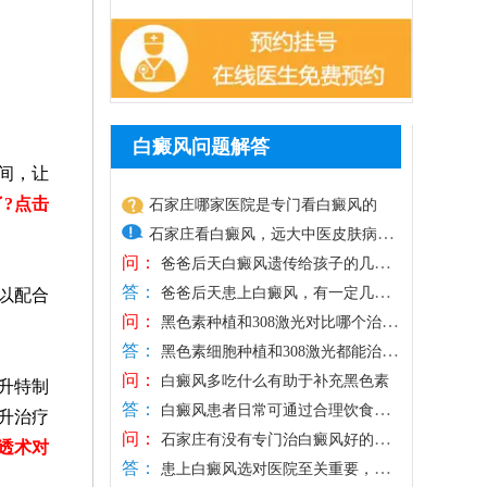
白癜风问题解答
间，让
?点击
石家庄哪家医院是专门看白癜风的
石家庄看白癜风，远大中医皮肤病医
问：
院专病专研，有现代化技术，比如药
爸爸后天白癜风遗传给孩子的几率
答：
多大
物、照光、手术等，满足不同患者治
爸爸后天患上白癜风，有一定几率
以配合
问：
遗传给孩子，但通常需要多种因素综合作
疗需求，为白斑复色提供更大希望。
黑色素种植和308激光对比哪个治白
答：
用，白癜风并非单一遗传因素引起的，和
癜风好
医院治白癜风主张一人一方，个性化
黑色素细胞种植和308激光都能治白
问：
自身免疫紊乱、外界不良因素刺激有关。
癜风，关键是选择适合自己的方法，针对
治疗，对症对因祛白，令肤色逐步还
白癜风多吃什么有助于补充黑色素
升特制
答：
重视孩子日常护理保健，有利于降低白斑
性祛白。对于发病较早期的白斑，病症较
原。另外，医院治白癜风重视抗复发
白癜风患者日常可通过合理饮食辅
升治疗
问：
发病几率。另外，如果孩子身上出现疑似
轻，或者白斑位于隐私、黏膜等部位，可
助补充黑色素，助力白斑恢复，可多吃富
治疗，通过巩固治疗、中医调理、定
石家庄有没有专门治白癜风好的医
透术对
答：
白癜风的白斑，建议早做检查，分析是不
考虑308准分子激光治疗，无痛无创，安
含酪氨酸、微量元素的食物，黑豆、黑
院
期复查降低白斑反复发作的风险。
患上白癜风选对医院至关重要，盲