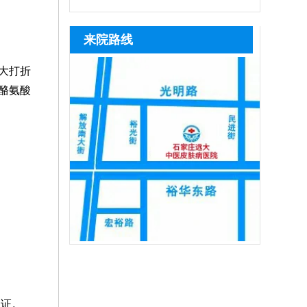
是白癜风，及时治疗。若是患上白癜风，
全性高，无人群和部位限制。若病情较严
米、黑芝麻等黑色谷物，以及瘦肉、动物
目治疗极易造成白斑扩散、反复复发，石
趁着早期就医，早期白斑症状轻微，对症
重，白斑区域色素脱失严重，病情稳定，
肝脏、蛋类、豆制品，能为黑色素合成提
家庄远大中医皮肤病医院是专攻白癜风诊
来院路线
用药、
满足条件可进行手术治疗。另外，无论照
供原料。饮食仅为辅助调理方式，无法根
疗的正规医院，深耕白斑诊疗多年，始终
光还是手术，都需养成健康生活习惯，远
治白癜风，患者想要白斑恢复健康，需坚
坚守专病专治原则，院内医师团队长期专
大打折
离不良因素
持科学治疗，308激光、311窄谱uvb、黑
注白癜风临床诊疗，具备丰富实战经验，
酪氨酸
色素种植等都是治疗白癜风效果很好的方
先通过伍德灯、三维皮肤ct全面筛查病
法，
因，结合患者白斑位置、发展时期、体质
差异一人一方对症施治，严格分期、分型
制
证。