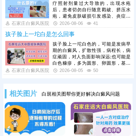
护理保健，避免不良因素刺激，稳定
疗照射剂量过大导致的，出现水疱
免疫状态，逐步令白斑症状减轻。
后，患者切勿自行随意戳破、挤压水
疱，避免皮肤破损引发感染、炎症，
加重皮肤损伤，甚至诱发白斑扩散、
石家庄白癜风医院
2026-08-06
41
遗留色素异常问题。需在医生指导下
孩子脸上一坨白是怎么回事
对症处理，做好创面防护与修复，为
规避该问题，光疗必须由经验丰富的
孩子脸上一坨白色的，可能是发病早
医生操作，根据患者肤质、白斑部位
期的白癜风，扩散性强，病程长，病
及皮肤耐受情况，制定个性化照射剂
症顽固，对人负面影响深远;也可能是
量与频次。同时要做好光疗后皮肤护
白色糠疹，多为圆形、卵圆形，基本
理，治疗后皮肤屏障脆弱，需严格规
可自行消退，影响不大。可以结合伍
石家庄白癜风医院
2026-08-05
50
避阳光暴晒，防止二次损伤诱发水
德灯、三维皮肤ct白斑专项检查诊
疱、红肿，坚持科
断，分析白斑是什么、怎么形成的;诊
断清楚再进行针对性治疗，一人一
相关图片
白斑相关图帮你更好解决白癜风问题
方，加强护理保健，助力皮肤颜色还
原。