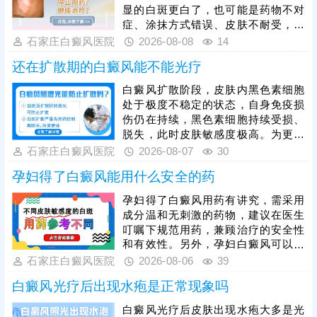
显的白斑更白了，也可能是药物不对
症、涂抹方式错误、皮肤不耐受，刺
激局部皮肤，导致黑色素细胞受损加
石家庄白癜风医院
2026-08-08
14
重，白斑范围扩大、颜色进一步变
还在扩散期的白癜风能不能光疗
白。他克莫司属于处方药，患者不可
自行购买、胡乱涂抹，必须在医生指
白癜风扩散阶段，皮肤内黑色素细胞
导下对症使用，规避用药风险。临床
处于极度不稳定的状态，自身免疫损
中常建议搭配308激光照射联合治
伤仍在持续，黑色素细胞持续受损、
疗，可提升黑色素细胞修复效率，强
脱失，此时皮肤敏感度极高。为更好
化治疗效果。
保障治疗安全与疗效，临床通常建议
石家庄白癜风医院
2026-08-07
30
患者先通过药物干预稳定病情，抑制
孕妇得了白癜风能用什么安全的药
白斑扩散，具体用药方案需由医生根
据个人病情、体质制定，患者严格遵
孕妇得了白癜风用药有讲究，需采用
医嘱使用，切勿自行用药。待白斑完
成分温和无刺激的药物，建议在医生
全稳定后，再启动光疗，光疗需严控
叮嘱下规范用药，兼顾治疗的安全性
剂量，采用温和适配的低剂量循序渐
和有效性。另外，孕妇白癜风可以照
进治疗，同时做好日常护理，规避外
光治疗，如美国进口308准分子激
石家庄白癜风医院
2026-08-06
39
界刺激，稳固病情，提升整体治疗效
光，促进黑色素细胞修复、恢复活性
果。
白癜风光疗后出现水疱是正常现象吗
和正常功能，安全无痛，无毒副作
用。治疗期间还需从自身做起，加强
白癜风光疗后皮肤出现水疱大多是光