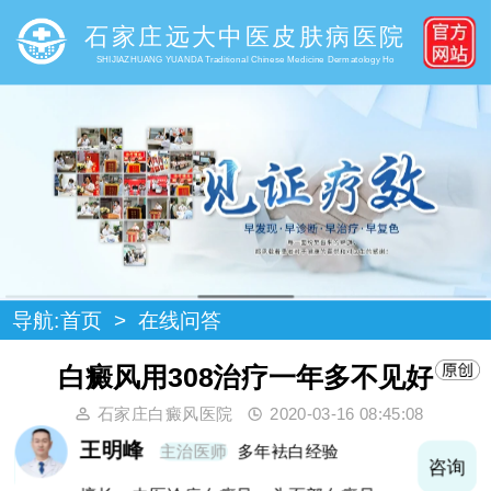
石家庄远大中医皮肤病医院
SHIJIAZHUANG YUANDA Traditional Chinese Medicine Dermatology Ho
导航:
首页
>
在线问答
白癜风用308治疗一年多不见好
石家庄白癜风医院
2020-03-16 08:45:08
王明峰
主治医师
多年袪白经验
询
咨询