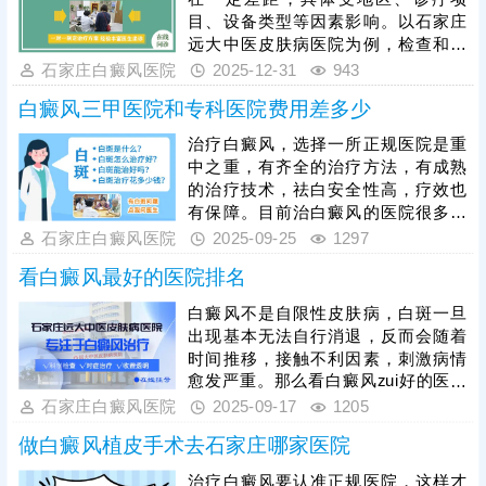
目、设备类型等因素影响。以石家庄
远大中医皮肤病医院为例，检查和治
疗均有明确且公正透明的收费标准，
石家庄白癜风医院
2025-12-31
943
无重复收费、隐形收费等情况，是当
白癜风三甲医院和专科医院费用差多少
地治白癜风口碑不错的医院，获得患
者信赖。可结合自身需求、病情特点
治疗白癜风，选择一所正规医院是重
及经济情况选择合适的医院就诊，规
中之重，有齐全的治疗方法，有成熟
范治疗，科学干预，争取早日消灭白
的治疗技术，祛白安全性高，疗效也
斑。
有保障。目前治白癜风的医院很多，
有综合性的有专科医院，有中医院
石家庄白癜风医院
2025-09-25
1297
等，近日，有患者朋友问：白癜风三
看白癜风最好的医院排名
甲医院和专科医院费用差多少?不同医
院的检查、治疗方法定价不一样，患
白癜风不是自限性皮肤病，白斑一旦
者病情不一样，复色所需时间有长有
出现基本无法自行消退，反而会随着
短，治疗花销因人而异。治白癜风可
时间推移，接触不利因素，刺激病情
以到石家庄远大医院，专攻白斑诊
愈发严重。那么看白癜风zui好的医院
治，收费公正透明，得到患者信赖。
排名哪些好?——河北地区治白癜风，
石家庄白癜风医院
2025-09-17
1205
远大中医皮肤病医院有丰富经验，诊
做白癜风植皮手术去石家庄哪家医院
疗设备全，治疗技术成熟，具有祛白
优势。
治疗白癜风要认准正规医院，这样才