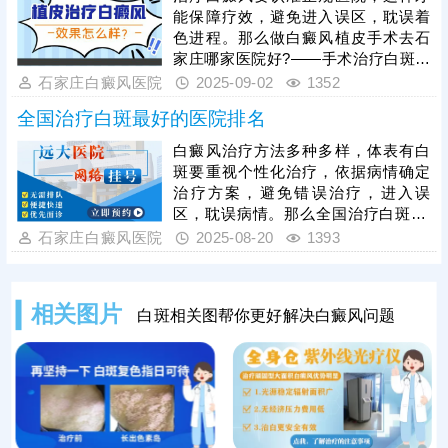
能保障疗效，避免进入误区，耽误着
色进程。那么做白癜风植皮手术去石
家庄哪家医院好?——手术治疗白斑包
括传统的植皮手术，也有新型的黑色
石家庄白癜风医院
2025-09-02
1352
素细胞移植，石家庄远大中医皮肤病
全国治疗白斑最好的医院排名
医院引进了成熟的黑色素移植技术，
配备无菌手术室，一人一消毒，祛白
白癜风治疗方法多种多样，体表有白
恢复快，得到更多患者青睐。
斑要重视个性化治疗，依据病情确定
治疗方案，避免错误治疗，进入误
区，耽误病情。那么全国治疗白斑zui
好的医院排名榜单出来了吗?——石家
石家庄白癜风医院
2025-08-20
1393
庄远大中医皮肤病医院，一人一方、
辨证论治、中西结合、内调外治，帮
助不少患者消灭白斑，获得口碑好
相关图片
白斑相关图帮你更好解决白癜风问题
评，更值得信赖。