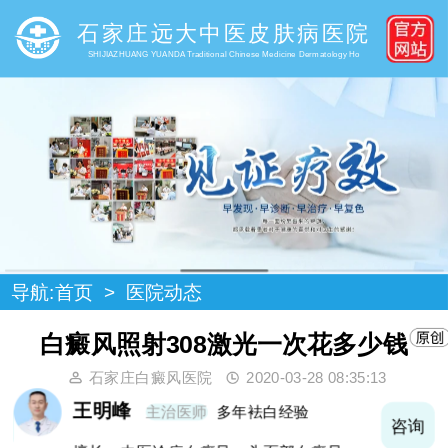
石家庄远大中医皮肤病医院
SHIJIAZHUANG YUANDA Traditional Chinese Medicine Dermatology Ho
导航:
首页
>
医院动态
白癜风照射308激光一次花多少钱
石家庄白癜风医院
2020-03-28 08:35:13
王明峰
主治医师
多年袪白经验
询
咨询