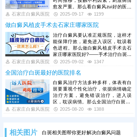
时间推移，接触不利因素，刺激病情
以到石家庄远大医院，专攻白斑诊
愈发严重。那么看白癜风zui好的医院
治，收费公正透明，得到患者信赖。
排名哪些好?——河北地区治白癜风，
石家庄白癜风医院
2025-09-17
1199
远大中医皮肤病医院有丰富经验，诊
做白癜风植皮手术去石家庄哪家医院
疗设备全，治疗技术成熟，具有祛白
优势。
治疗白癜风要认准正规医院，这样才
能保障疗效，避免进入误区，耽误着
色进程。那么做白癜风植皮手术去石
家庄哪家医院好?——手术治疗白斑包
括传统的植皮手术，也有新型的黑色
石家庄白癜风医院
2025-09-02
1347
素细胞移植，石家庄远大中医皮肤病
全国治疗白斑最好的医院排名
医院引进了成熟的黑色素移植技术，
配备无菌手术室，一人一消毒，祛白
白癜风治疗方法多种多样，体表有白
恢复快，得到更多患者青睐。
斑要重视个性化治疗，依据病情确定
治疗方案，避免错误治疗，进入误
区，耽误病情。那么全国治疗白斑zui
好的医院排名榜单出来了吗?——石家
石家庄白癜风医院
2025-08-20
1388
庄远大中医皮肤病医院，一人一方、
辨证论治、中西结合、内调外治，帮
助不少患者消灭白斑，获得口碑好
相关图片
白斑相关图帮你更好解决白癜风问题
评，更值得信赖。