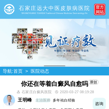
石家庄远大中医皮肤病医院
SHIJIAZHUANG YUANDA Traditional Chinese Medicine Dermatology Ho
导航:
首页
>
医院动态
你还在等着白癜风自愈吗
石家庄白癜风医院
2020-03-27 08:19:28
王明峰
主治医师
多年袪白经验
询
咨询