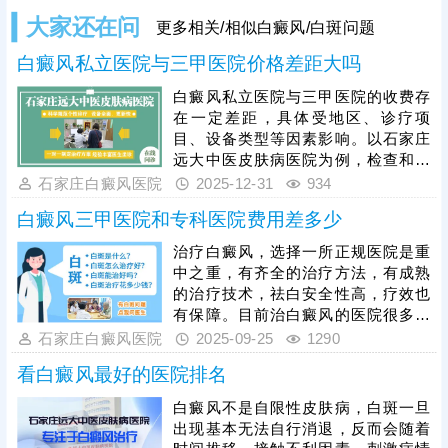
大家还在问
更多相关/相似白癜风/白斑问题
白癜风私立医院与三甲医院价格差距大吗
白癜风私立医院与三甲医院的收费存
在一定差距，具体受地区、诊疗项
目、设备类型等因素影响。以石家庄
远大中医皮肤病医院为例，检查和治
疗均有明确且公正透明的收费标准，
石家庄白癜风医院
2025-12-31
934
无重复收费、隐形收费等情况，是当
白癜风三甲医院和专科医院费用差多少
地治白癜风口碑不错的医院，获得患
者信赖。可结合自身需求、病情特点
治疗白癜风，选择一所正规医院是重
及经济情况选择合适的医院就诊，规
中之重，有齐全的治疗方法，有成熟
范治疗，科学干预，争取早日消灭白
的治疗技术，祛白安全性高，疗效也
斑。
有保障。目前治白癜风的医院很多，
有综合性的有专科医院，有中医院
石家庄白癜风医院
2025-09-25
1290
等，近日，有患者朋友问：白癜风三
看白癜风最好的医院排名
甲医院和专科医院费用差多少?不同医
院的检查、治疗方法定价不一样，患
白癜风不是自限性皮肤病，白斑一旦
者病情不一样，复色所需时间有长有
出现基本无法自行消退，反而会随着
短，治疗花销因人而异。治白癜风可