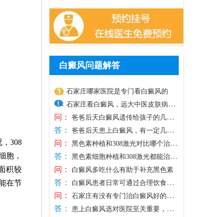
白癜风问题解答
石家庄哪家医院是专门看白癜风的
石家庄看白癜风，远大中医皮肤病医
问：
院专病专研，有现代化技术，比如药
爸爸后天白癜风遗传给孩子的几率
答：
多大
物、照光、手术等，满足不同患者治
爸爸后天患上白癜风，有一定几率
308
问：
遗传给孩子，但通常需要多种因素综合作
疗需求，为白斑复色提供更大希望。
黑色素种植和308激光对比哪个治白
细胞，
答：
用，白癜风并非单一遗传因素引起的，和
癜风好
医院治白癜风主张一人一方，个性化
黑色素细胞种植和308激光都能治白
问：
面积较
自身免疫紊乱、外界不良因素刺激有关。
癜风，关键是选择适合自己的方法，针对
治疗，对症对因祛白，令肤色逐步还
白癜风多吃什么有助于补充黑色素
答：
能在节
重视孩子日常护理保健，有利于降低白斑
性祛白。对于发病较早期的白斑，病症较
原。另外，医院治白癜风重视抗复发
白癜风患者日常可通过合理饮食辅
问：
发病几率。另外，如果孩子身上出现疑似
轻，或者白斑位于隐私、黏膜等部位，可
助补充黑色素，助力白斑恢复，可多吃富
治疗，通过巩固治疗、中医调理、定
石家庄有没有专门治白癜风好的医
答：
白癜风的白斑，建议早做检查，分析是不
考虑308准分子激光治疗，无痛无创，安
含酪氨酸、微量元素的食物，黑豆、黑
院
期复查降低白斑反复发作的风险。
患上白癜风选对医院至关重要，盲