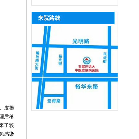
是白癜风，及时治疗。若是患上白癜风，
全性高，无人群和部位限制。若病情较严
米、黑芝麻等黑色谷物，以及瘦肉、动物
目治疗极易造成白斑扩散、反复复发，石
趁着早期就医，早期白斑症状轻微，对症
重，白斑区域色素脱失严重，病情稳定，
肝脏、蛋类、豆制品，能为黑色素合成提
家庄远大中医皮肤病医院是专攻白癜风诊
来院路线
用药、
满足条件可进行手术治疗。另外，无论照
供原料。饮食仅为辅助调理方式，无法根
疗的正规医院，深耕白斑诊疗多年，始终
光还是手术，都需养成健康生活习惯，远
治白癜风，患者想要白斑恢复健康，需坚
坚守专病专治原则，院内医师团队长期专
离不良因素
持科学治疗，308激光、311窄谱uvb、黑
注白癜风临床诊疗，具备丰富实战经验，
色素种植等都是治疗白癜风效果很好的方
先通过伍德灯、三维皮肤ct全面筛查病
法，
因，结合患者白斑位置、发展时期、体质
差异一人一方对症施治，严格分期、分型
制
。皮损
理后移
来了较
免感染