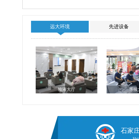
远大环境
先进设备
科
输液大厅
等候
石家
Shij