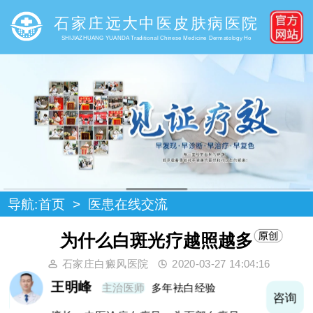
石家庄远大中医皮肤病医院
SHIJIAZHUANG YUANDA Traditional Chinese Medicine Dermatology Ho
导航:
首页
>
医患在线交流
为什么白斑光疗越照越多
石家庄白癜风医院
2020-03-27 14:04:16
王明峰
主治医师
多年袪白经验
询
咨询