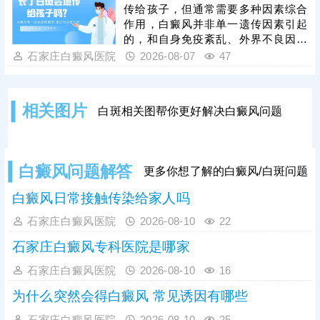
同时联合中医定向治疗、药物渗透等
传给孩子，但通常需要多种因素综合
辅助方式，深层修复皮损、提升治疗
作用，白癜风并非单一遗传因素引起
效率。治疗期间需严格坚持规律疗
的，和自身免疫紊乱、外界不良因素
程，做好皮肤防护、规避诱发因素，
刺激有关。重视孩子日常护理保健，
石家庄白癜风医院
2026-08-07
47
循序渐进促进白斑复色。
有利于降低白斑发病几率。另外，如
果孩子身上出现疑似白癜风的白斑，
建议早做检查，分析是不是白癜风，
相关图片
白斑相关图帮你更好解决白癜风问题
及时治疗。若是患上白癜风，趁着早
期就医，早期白斑症状轻微，对症用
药、照光，好转速度快，对人负面影
响小。
白癜风问题解答
更多你想了解的白癜风/白斑问题
白癜风日常接触传染给家人吗
石家庄白癜风医院
2026-08-10
22
石家庄白癜风专科医院是哪家
石家庄白癜风医院
2026-08-10
16
为什么突然会得白癜风 常见诱因有哪些
石家庄白癜风医院
2026-08-10
25