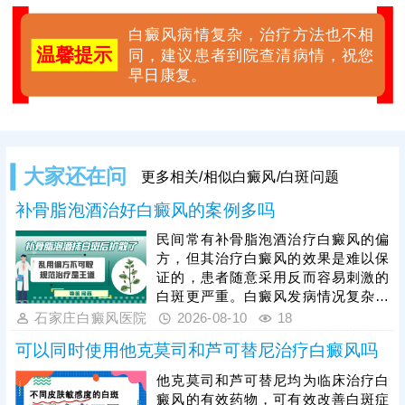
白癜风病情复杂，治疗方法也不相
温馨提示
同，建议患者到院查清病情，祝您
早日康复。
大家还在问
更多相关/相似白癜风/白斑问题
补骨脂泡酒治好白癜风的案例多吗
民间常有补骨脂泡酒治疗白癜风的偏
方，但其治疗白癜风的效果是难以保
证的，患者随意采用反而容易刺激的
白斑更严重。白癜风发病情况复杂，
想要高效祛白、稳定复色，需摒弃偏
石家庄白癜风医院
2026-08-10
18
方、坚持科学治疗，石家庄远大专注
可以同时使用他克莫司和芦可替尼治疗白癜风吗
白癜风诊疗多年，引进多项较新诊疗
技术，临床成功复色案例丰富，祛白
他克莫司和芦可替尼均为临床治疗白
效果安全有保障。患者需树立耐心，
癜风的有效药物，可有效改善白斑症