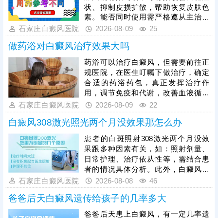
遵从医嘱规范治疗，同时做好日常皮
状、抑制皮损扩散，帮助恢复皮肤色
肤护理、作息饮食调理，有效规避复
素。能否同时使用需严格遵从主治医
发风险，实现白斑稳步复色。
生指导，患者切不可自行搭配、增减
石家庄白癜风医院
2026-08-09
25
药量，避免引发皮肤刺激、耐药性等
做药浴对白癜风治疗效果大吗
风险。临床治疗白癜风提倡综合性医
治，单一用药疗效有限，患者可在医
药浴可以治疗白癜风，但需要前往正
生方案下，结合308准分子激光、黑
规医院，在医生叮嘱下做治疗，确定
色素种植手术等综合治疗，全方位提
合适的药浴药包，真正发挥治疗作
升治疗效果、缩短疗程。
用，调节免疫和代谢，改善血液循环
条件，为黑色素细胞修复、再生创造
石家庄白癜风医院
2026-08-09
22
良好的环境。同时可搭配仪器照光，
白癜风308激光照光两个月没效果那怎么办
如308准分子激光、311紫外线光，促
进表皮黑色素再生，令病情更快好
患者的白斑照射308激光两个月没效
转。期间还需从自身做起，避免不良
果跟多种因素有关，如：照射剂量、
因素刺激，将治疗与护理结合起来，
日常护理、治疗依从性等，需结合患
相辅相成，加快白斑着色。
者的情况具体分析。此外，白癜风属
于慢性顽固性皮肤病，短期治疗难以
石家庄白癜风医院
2026-08-08
46
根治，部分患者间断照光、擅自停
爸爸后天白癜风遗传给孩子的几率多大
治，也会导致治疗失效，患者可及时
复诊，在医生指导下调整激光剂量，
爸爸后天患上白癜风，有一定几率遗