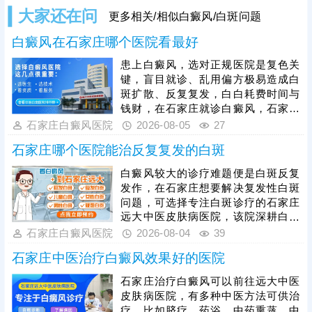
大家还在问
更多相关/相似白癜风/白斑问题
白癜风在石家庄哪个医院看最好
患上白癜风，选对正规医院是复色关
键，盲目就诊、乱用偏方极易造成白
斑扩散、反复复发，白白耗费时间与
钱财，在石家庄就诊白癜风，石家庄
远大是广受本地患者认可的正规医
石家庄白癜风医院
2026-08-05
27
院，该院深耕白斑诊疗多年，坚持白
石家庄哪个医院能治反复复发的白斑
癜风专病专治，严格遵循分期、分型
诊疗准则，结合患者具体情况定制个
白癜风较大的诊疗难题便是白斑反复
性化方案，对症治疗避免走弯路，采
发作，在石家庄想要解决复发性白斑
用中西医结合祛白模式，内外协同缩
问题，可选择专注白斑诊疗的石家庄
短整体治疗周期，全程收费公开透
远大中医皮肤病医院，该院深耕白癜
明，平价亲民无隐形消费，普通家庭
风专项诊疗，针对白斑复发根源，结
石家庄白癜风医院
2026-08-04
39
也可安心就诊。
合每位患者白斑位置、复发频次、体
石家庄中医治疗白癜风效果好的医院
质、分期情况，定制个体化综合诊疗
方案，从发病根源修复受损黑色素细
石家庄治疗白癜风可以前往远大中医
胞，全程落实系统化抗复发巩固疗
皮肤病医院，有多种中医方法可供治
程，白斑复色后依旧跟进维稳治疗，
疗，比如脐疗、药浴、中药熏蒸、中