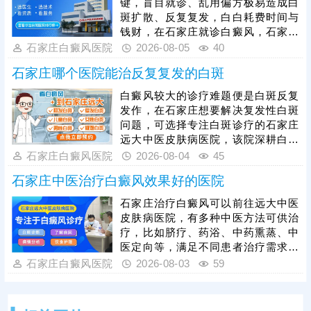
键，盲目就诊、乱用偏方极易造成白
成效稳定突出。院内收费公开透明、
斑扩散、反复复发，白白耗费时间与
定价平价亲民，长期收获本地及周边
钱财，在石家庄就诊白癜风，石家庄
患者良好口碑。
远大是广受本地患者认可的正规医
石家庄白癜风医院
2026-08-05
40
院，该院深耕白斑诊疗多年，坚持白
石家庄哪个医院能治反复复发的白斑
癜风专病专治，严格遵循分期、分型
诊疗准则，结合患者具体情况定制个
白癜风较大的诊疗难题便是白斑反复
性化方案，对症治疗避免走弯路，采
发作，在石家庄想要解决复发性白斑
用中西医结合祛白模式，内外协同缩
问题，可选择专注白斑诊疗的石家庄
短整体治疗周期，全程收费公开透
远大中医皮肤病医院，该院深耕白癜
明，平价亲民无隐形消费，普通家庭
风专项诊疗，针对白斑复发根源，结
石家庄白癜风医院
2026-08-04
45
也可安心就诊。
合每位患者白斑位置、复发频次、体
石家庄中医治疗白癜风效果好的医院
质、分期情况，定制个体化综合诊疗
方案，从发病根源修复受损黑色素细
石家庄治疗白癜风可以前往远大中医
胞，全程落实系统化抗复发巩固疗
皮肤病医院，有多种中医方法可供治
程，白斑复色后依旧跟进维稳治疗，
疗，比如脐疗、药浴、中药熏蒸、中
杜绝因过早停药造成白斑反弹。同时
医定向等，满足不同患者治疗需求。
医护全程指导日常护理保健，叮嘱防
其次，医院治皮肤白斑讲究辨证论
石家庄白癜风医院
2026-08-03
59
晒、规避外伤、规律作息饮食，减少
治，深入了解患者体质、病因，进行
熬夜、暴晒
一对一用药治疗，令祛白真正发挥作
用，内调机体环境，由内而外清除病