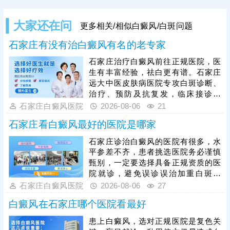
大家还在问
更多相关/相似白癜风/白斑问题
石家庄有没有治白癜风有名的老专家
石家庄治疗白癜风前往正规医院，医
生有丰富经验，祛白更有谱。石家庄
远大中医皮肤病医院专攻白斑诊断、
治疗、预防及抗复发，临床接诊量
大，分设不同科室，能治不同部位、
石家庄白癜风医院
2026-08-06
21
类型、人群、时期的白斑，主张一人
石家庄看白癜风最好的医院是哪家
一方，临床祛白效果得到验证。医生
治白癜风注重中医调理，为白斑分
石家庄诊治白癜风的医院有很多，水
型，辨证论治，由内而外疏通经络，
平参差不齐，患者挑选医院务必谨慎
为黑色素细胞修复、再生创造良好的
甄别，一定要选择具备正规资质的医
条件。另外，白癜风治好后重视抗复
院就诊，避免误诊误治加重白斑病
发，通过巩固治疗、定期复查、护理
情。石家庄远大深耕白癜风专项诊疗
石家庄白癜风医院
2026-08-06
27
保健等措施，降低白斑反复发作的几
多年，坚持专病专治，一人一方定制
率。
白癜风在石家庄哪个医院看最好
个性化诊疗方案，让患者治病不走弯
路、不花冤枉钱，采用中西医结合诊
患上白癜风，选对正规医院是复色关
疗模式，内外同步修复黑色素，祛白