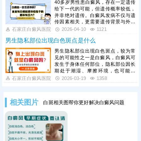
40多岁男性患白癜风，存在一定遗传
高的方法，如美国进口308激光，无
给下一代的可能，但遗传概率较低，
痛无创，无毒副作用，起效快速。同
并非绝对遗传。白癜风发病不仅与遗
时，还应加强护理，穿透气纯棉衣
传因素相关，更需要遗传背景与外界
物，避免私处湿热闷热，不使用含有
环境因素共同作用才会发生。对于尚
石家庄白癜风医院
2026-04-10
1121
刺激性成分的洗护用品，防治结合，
未生育的40多岁男性，建议优先积极
令白斑着色。
男生隐私部位出现白色斑点是什么
治疗白癜风，将白斑治好后再考虑要
孩子，可有效降低遗传风险。若已生
男生隐私部位出现白色斑点，较为常
育，无需过度焦虑，做好孩子的日常
见的可能性之一是白癜风，白癜风可
防护至关重要，比如避免孩子长期暴
发生于身体任何部位，隐私部位因长
晒、保证营养均衡、减少皮肤外伤、
期处于潮湿、摩擦环境，也可能发
调节情绪避免过度压力，这些措施能
病。判断是否为白癜风，可观察斑点
石家庄白癜风医院
2026-03-19
1358
有效降低孩子患病的概率。
特征：通常表现为大小不等、形态不
规则的白色斑片，表面光滑无鳞屑，
一般无瘙痒、疼痛等不适，随着病情
相关图片
白斑相关图帮你更好解决白癜风问题
发展，斑点可能逐渐扩大、数量增
多。仅靠外观判断不够准确，需通过
科学检查明确诊断，避免误判延误治
疗。白癜风危害性不容忽视，一旦发
现需及时干预。目前，照射308激光
治疗是安全有效的