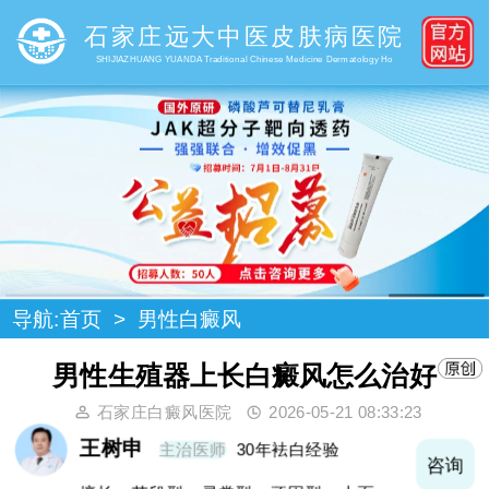
石家庄远大中医皮肤病医院
SHIJIAZHUANG YUANDA Traditional Chinese Medicine Dermatology Ho
导航:
首页
>
男性白癜风
男性生殖器上长白癜风怎么治好
石家庄白癜风医院
2026-05-21 08:33:23
王树申
主治医师
30年袪白经验
询
咨询