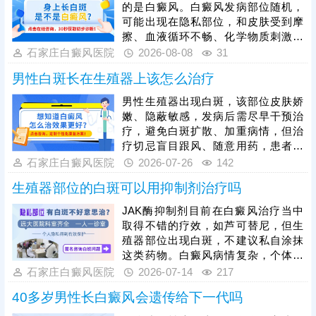
的是白癜风。白癜风发病部位随机，
可能出现在隐私部位，和皮肤受到摩
擦、血液循环不畅、化学物质刺激等
多种因素有关。白斑光滑平坦，无鳞
石家庄白癜风医院
2026-08-08
31
屑或斑疹，不痛不痒，易扩散，病程
男性白斑长在生殖器上该怎么治疗
长，可能累及毛发、黏膜变白。可以
前往医院就诊，预约伍德灯、三维皮
男性生殖器出现白斑，该部位皮肤娇
肤ct检查，诊断白斑病的同时，分析
嫩、隐蔽敏感，发病后需尽早干预治
白斑时期和类型，指导规范治疗。
疗，避免白斑扩散、加重病情，但治
疗切忌盲目跟风、随意用药，患者需
树立科学治疗理念，前往正规医院检
石家庄白癜风医院
2026-07-26
142
查确诊，结合自身病情制定个性化安
生殖器部位的白斑可以用抑制剂治疗吗
全方案。目前临床公认308准分子激
光是治疗生殖器白斑的优质方式，靶
JAK酶抑制剂目前在白癜风治疗当中
向作用于白斑皮损，准确刺激黑色素
取得不错的疗效，如芦可替尼，但生
细胞再生，不损伤周边正常娇嫩皮
殖器部位出现白斑，不建议私自涂抹
肤，安全高效、适配性强，适合隐私
这类药物。白癜风病情复杂，个体差
部位白斑诊疗。白斑恢复周期较长，
异大，有不同时期、类型、脱色程度
石家庄白癜风医院
2026-07-14
217
患者需坚持规范疗程治疗，不可随意
等，还应遵医嘱因人而异的用药，对
中断。
40多岁男性长白癜风会遗传给下一代吗
症治疗是祛白生效的前提。另外，生
殖器部位黏膜脆弱，还需采取安全性