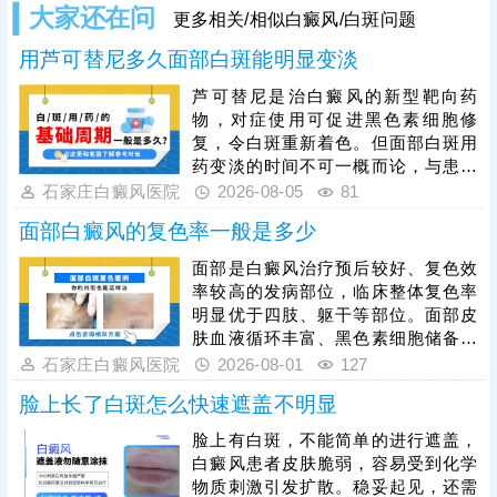
大家还在问
更多相关/相似白癜风/白斑问题
用芦可替尼多久面部白斑能明显变淡
芦可替尼是治白癜风的新型靶向药
物，对症使用可促进黑色素细胞修
复，令白斑重新着色。但面部白斑用
药变淡的时间不可一概而论，与患者
年龄、白斑脱色程度、是否做好护理
石家庄白癜风医院
2026-08-05
81
都有关系。为了加快肤色还原，建议
面部白癜风的复色率一般是多少
趁着发病早期就医，早期白斑症状
轻，及时治疗恢复速度更快。同时，
面部是白癜风治疗预后较好、复色效
还需注意，并非所有患者都适合使用
率较高的发病部位，临床整体复色率
芦可替尼，治疗前务必先做检查分析
明显优于四肢、躯干等部位。面部皮
病情，对症用药，令祛白真正发挥作
肤血液循环丰富、黑色素细胞储备充
用。
足，对治疗敏感度高，是其更易复色
石家庄白癜风医院
2026-08-01
127
的核心原因。面部白斑治疗切忌盲目
脸上长了白斑怎么快速遮盖不明显
用药、偏方医治，不当干预易刺激皮
肤、加重色素脱失，需坚持科学规范
脸上有白斑，不能简单的进行遮盖，
化治疗。308准分子激光是面部白癜
白癜风患者皮肤脆弱，容易受到化学
风的优选治疗方式，安全性高、针对
物质刺激引发扩散。稳妥起见，还需