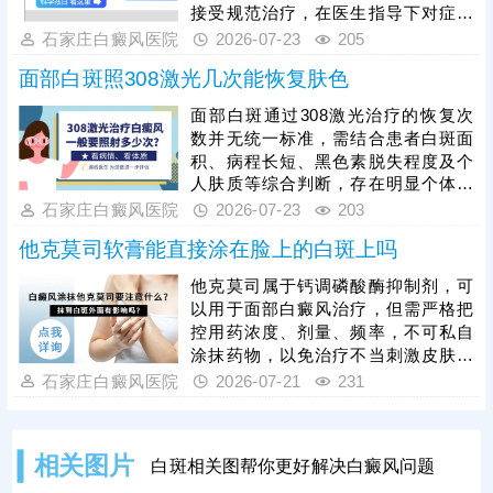
性强，准确作用于白斑病灶，刺激黑
接受规范治疗，在医生指导下对症用
色素细胞再生，适配面部娇嫩肌肤，
药、照光治疗，促进黑色素细胞修
石家庄白癜风医院
2026-07-23
205
白癜风复色是循序渐进的过程，患者
复、恢复活性和正常功能。期间还要
需保持
面部白斑照308激光几次能恢复肤色
加强护理措施，避免外伤感染、暴
晒，养成健康生活习惯，防治结合，
面部白斑通过308激光治疗的恢复次
消灭白斑，免遭困扰。
数并无统一标准，需结合患者白斑面
积、病程长短、黑色素脱失程度及个
人肤质等综合判断，存在明显个体差
异。治疗的核心关键在于坚持规律照
石家庄白癜风医院
2026-07-23
203
射，切勿因短期未见明显效果就随意
他克莫司软膏能直接涂在脸上的白斑上吗
中断、暂停治疗，否则会导致黑色素
修复进程受阻，大幅延长治疗周期，
他克莫司属于钙调磷酸酶抑制剂，可
甚至造成病情反复。临床中可在医生
以用于面部白癜风治疗，但需严格把
指导下搭配药物辅助治疗，加快肤色
控用药浓度、剂量、频率，不可私自
恢复速度。同时，照光后的科学护理
涂抹药物，以免治疗不当刺激皮肤。
必不可少，助力白斑快速复色。
而且白癜风病情复杂多变，并非所有
石家庄白癜风医院
2026-07-21
231
患者都适合使用他克莫司治疗，还需
在医生指导下选取对症药物，一人一
方，保障疗效。面部白癜风治疗还可
相关图片
白斑相关图帮你更好解决白癜风问题
以照美国进口308激光，无痛无创，
激活患处酪氨酸酶活性，促进黑色素