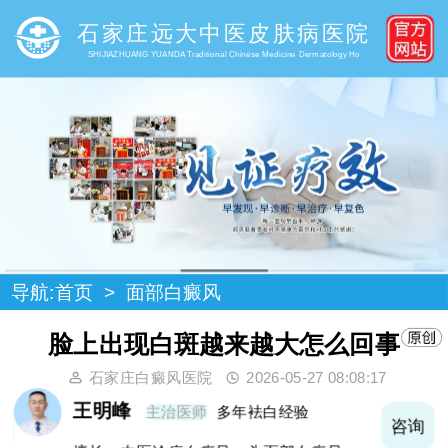
石家庄远大中医皮肤病医院
SHIJIAZHUANG YUANDA Traditional Chinese Medicine Dermatology Ho
导航:
首页
>
面部白癜风
脸上出现白斑越来越大怎么回事
石家庄白癜风医院
2026-05-27 08:08:17
王明峰
主治医师
多年袪白经验
询
咨询