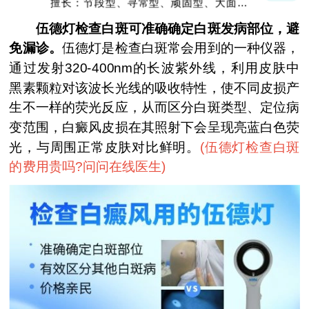
擅长：节段型、寻常型、顽固型、大面积白
癜风及男性白癜风治疗
伍德灯检查白斑可准确确定白斑发病部位，避
免漏诊。
伍德灯是检查白斑常会用到的一种仪器，
通过发射320-400nm的长波紫外线，利用皮肤中
黑素颗粒对该波长光线的吸收特性，使不同皮损产
生不一样的荧光反应，从而区分白斑类型、定位病
变范围，白癜风皮损在其照射下会呈现亮蓝白色荧
光，与周围正常皮肤对比鲜明。
(
伍德灯检查白斑
的费用贵吗?问问在线医生
)