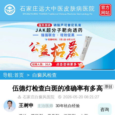
石家庄远大中医皮肤病医院
SHIJIAZHUANG YUANDA Traditional Chinese Medicine Dermatology Ho
导航:
首页
>
白癜风检查
伍德灯检查白斑的准确率有多高
石家庄白癜风医院
2026-05-20 08:21:27
王树申
主治医师
30年袪白经验
询
咨询