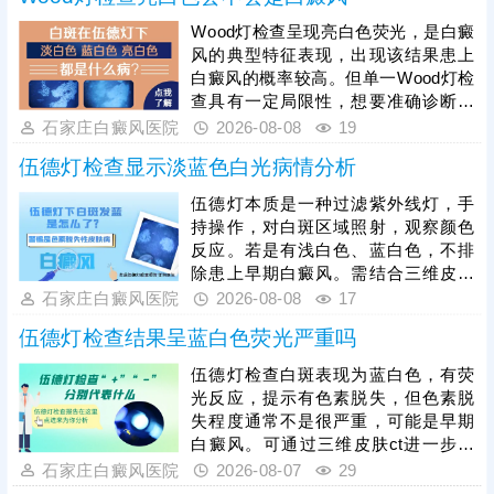
Wood灯检查呈现亮白色荧光，是白癜
风的典型特征表现，出现该结果患上
白癜风的概率较高。但单一Wood灯检
查具有一定局限性，想要准确诊断病
情，需联合三维皮肤ct、血常规、免
石家庄白癜风医院
2026-08-08
19
疫功能检测等多项检查，全方位明确
伍德灯检查显示淡蓝色白光病情分析
皮肤黑色素脱失程度、身体机能及免
疫异常情况，排除其他相似白斑皮肤
伍德灯本质是一种过滤紫外线灯，手
病。需要注意的是，白癜风不会自行
持操作，对白斑区域照射，观察颜色
消退，且白斑易扩散、蔓延，确诊后
反应。若是有浅白色、蓝白色，不排
需抓紧黄金治疗时机，根据各项检查
除患上早期白癜风。需结合三维皮肤
结果制定针对性诊疗方案。
ct进一步诊断，了解基底层黑色素细
石家庄白癜风医院
2026-08-08
17
胞数目、增减情况、运动轨迹等，令
伍德灯检查结果呈蓝白色荧光严重吗
白斑诊断结果有据可依。如果是早期
白癜风，正是治疗的黄金时期，抓早
伍德灯检查白斑表现为蓝白色，有荧
期用药，对症治疗，白斑复色希望
光反应，提示有色素脱失，但色素脱
大。
失程度通常不是很严重，可能是早期
白癜风。可通过三维皮肤ct进一步检
查，了解基底层黑色素细胞数目、生
石家庄白癜风医院
2026-08-07
29
存环境、结构等，为白斑诊断提供科