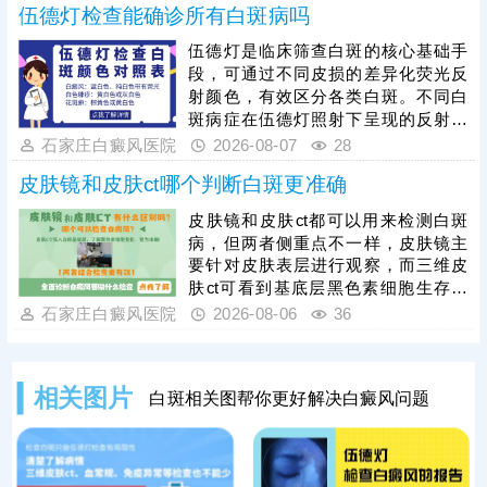
伍德灯检查能确诊所有白斑病吗
学依据，准确分辨白斑时期和类型，
指导规范治疗。早期白癜风治疗可以
伍德灯是临床筛查白斑的核心基础手
用药，对症祛白，也可以搭配308激
段，可通过不同皮损的差异化荧光反
光综合祛白，提升祛白速度，加快肤
射颜色，有效区分各类白斑。不同白
色还原。
斑病症在伍德灯照射下呈现的反射颜
色不同，能初步甄别白癜风、白色糠
石家庄白癜风医院
2026-08-07
28
疹、花斑癣等常见白斑问题，为病症
皮肤镜和皮肤ct哪个判断白斑更准确
初步分型提供重要依据。尤其白癜风
病情复杂多变，单一伍德灯检查存在
皮肤镜和皮肤ct都可以用来检测白斑
局限性，临床需联合三维皮肤ct、血
病，但两者侧重点不一样，皮肤镜主
常规、免疫异常检测等项目进一步检
要针对皮肤表层进行观察，而三维皮
查，清楚明确黑色素脱失程度、皮肤
肤ct可看到基底层黑色素细胞生存环
皮损状态及身体诱因，全面掌握病
境、运动轨迹等。两项检查各有优
石家庄白癜风医院
2026-08-06
36
情。白癜风危害性较强，一般不会自
势，医院诊断白斑常用的有伍德灯+三
行消
维皮肤ct，两项检查综合诊断，优势
互补，结果更准。白斑确诊后需在医
相关图片
白斑相关图帮你更好解决白癜风问题
生指导下进行规范治疗，对症用药，
循序渐进令病情好转。