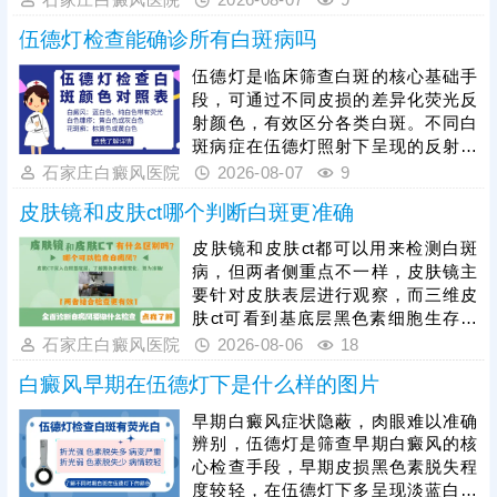
石家庄白癜风医院
2026-08-07
9
存环境、结构等，为白斑诊断提供科
伍德灯检查能确诊所有白斑病吗
学依据，准确分辨白斑时期和类型，
指导规范治疗。早期白癜风治疗可以
伍德灯是临床筛查白斑的核心基础手
用药，对症祛白，也可以搭配308激
段，可通过不同皮损的差异化荧光反
光综合祛白，提升祛白速度，加快肤
射颜色，有效区分各类白斑。不同白
色还原。
斑病症在伍德灯照射下呈现的反射颜
色不同，能初步甄别白癜风、白色糠
石家庄白癜风医院
2026-08-07
9
疹、花斑癣等常见白斑问题，为病症
皮肤镜和皮肤ct哪个判断白斑更准确
初步分型提供重要依据。尤其白癜风
病情复杂多变，单一伍德灯检查存在
皮肤镜和皮肤ct都可以用来检测白斑
局限性，临床需联合三维皮肤ct、血
病，但两者侧重点不一样，皮肤镜主
常规、免疫异常检测等项目进一步检
要针对皮肤表层进行观察，而三维皮
查，清楚明确黑色素脱失程度、皮肤
肤ct可看到基底层黑色素细胞生存环
皮损状态及身体诱因，全面掌握病
境、运动轨迹等。两项检查各有优
石家庄白癜风医院
2026-08-06
18
情。白癜风危害性较强，一般不会自
势，医院诊断白斑常用的有伍德灯+三
行消
白癜风早期在伍德灯下是什么样的图片
维皮肤ct，两项检查综合诊断，优势
互补，结果更准。白斑确诊后需在医
早期白癜风症状隐蔽，肉眼难以准确
生指导下进行规范治疗，对症用药，
辨别，伍德灯是筛查早期白癜风的核
循序渐进令病情好转。
心检查手段，早期皮损黑色素脱失程
度较轻，在伍德灯下多呈现淡蓝白色