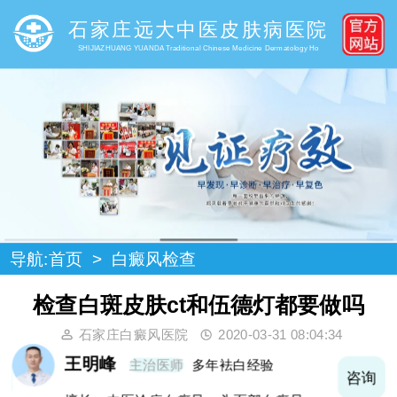
石家庄远大中医皮肤病医院
SHIJIAZHUANG YUANDA Traditional Chinese Medicine Dermatology Ho
导航:
首页
>
白癜风检查
检查白斑皮肤ct和伍德灯都要做吗
石家庄白癜风医院
2020-03-31 08:04:34
王明峰
主治医师
多年袪白经验
询
咨询