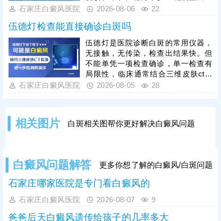
荧光，还可检查出肉眼无法察觉的隐
石家庄白癜风医院
2026-08-06
22
性白斑，有效区分白癜风与白色糠
伍德灯检查能直接确诊白斑吗
疹、色素减退斑等普通白斑，明确病
情状态。早期是白癜风治疗的黄金窗
伍德灯是医院诊断白斑的常用仪器，
口期，此时黑色素细胞尚未完全受
无接触，无传染，检查出结果快。但
损，恢复难度低，需及时干预，临床
不能单凭一项检查确诊，单一检查有
常用308激光治疗，该方法安全温
局限性，临床通常结合三维皮肤ct综
和、针对性强，对皮肤损伤小，适配
合诊断，令诊断结果有据可依。白斑
石家庄白癜风医院
2026-08-05
28
各类人群及发病部位，能有效激活黑
确诊后一方面需遵医嘱接受科学对症
色素细胞、促进色素再
治疗;另一方面还需加强护理保健措
施，防护与治疗相辅相成，为白斑复
相关图片
白斑相关图帮你更好解决白癜风问题
色保驾护航。
白癜风问题解答
更多你想了解的白癜风/白斑问题
石家庄哪家医院是专门看白癜风的
石家庄白癜风医院
2026-08-07
9
爸爸后天白癜风遗传给孩子的几率多大