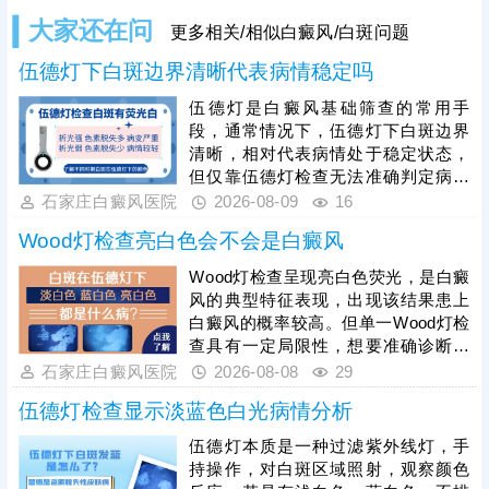
大家还在问
更多相关/相似白癜风/白斑问题
伍德灯下白斑边界清晰代表病情稳定吗
伍德灯是白癜风基础筛查的常用手
段，通常情况下，伍德灯下白斑边界
清晰，相对代表病情处于稳定状态，
但仅靠伍德灯检查无法准确判定病情
细节与发病根源，想要更准确明确白
石家庄白癜风医院
2026-08-09
16
斑发病时期、皮下黑色素细胞损伤程
Wood灯检查亮白色会不会是白癜风
度，需进一步做三维皮肤ct检查，直
观观测皮肤浅层组织结构变化，区分
Wood灯检查呈现亮白色荧光，是白癜
稳定期与恢复期、进展期状态。除此
风的典型特征表现，出现该结果患上
之外，临床常需配套完善血常规、免
白癜风的概率较高。但单一Wood灯检
疫功能、肝肾功能等基础检查，全面
查具有一定局限性，想要准确诊断病
明确白斑发病诱因与整体病情，规避
情，需联合三维皮肤ct、血常规、免
石家庄白癜风医院
2026-08-08
29
盲目治疗。白癜风诊疗需依托全套检
疫功能检测等多项检查，全方位明确
查结果，制
伍德灯检查显示淡蓝色白光病情分析
皮肤黑色素脱失程度、身体机能及免
疫异常情况，排除其他相似白斑皮肤
伍德灯本质是一种过滤紫外线灯，手
病。需要注意的是，白癜风不会自行
持操作，对白斑区域照射，观察颜色
消退，且白斑易扩散、蔓延，确诊后