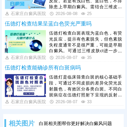
反应。若是有浅白色、蓝白色，不排
需抓紧黄金治疗时机，根据各项检查
除患上早期白癜风。需结合三维皮肤
结果制定针对性诊疗方案。
ct进一步诊断，了解基底层黑色素细
石家庄白癜风医院
2026-08-08
25
胞数目、增减情况、运动轨迹等，令
伍德灯检查结果呈蓝白色荧光严重吗
白斑诊断结果有据可依。如果是早期
白癜风，正是治疗的黄金时期，抓早
伍德灯检查白斑表现为蓝白色，有荧
期用药，对症治疗，白斑复色希望
光反应，提示有色素脱失，但色素脱
大。
失程度通常不是很严重，可能是早期
白癜风。可通过三维皮肤ct进一步检
查，了解基底层黑色素细胞数目、生
石家庄白癜风医院
2026-08-07
35
存环境、结构等，为白斑诊断提供科
伍德灯检查能确诊所有白斑病吗
学依据，准确分辨白斑时期和类型，
指导规范治疗。早期白癜风治疗可以
伍德灯是临床筛查白斑的核心基础手
用药，对症祛白，也可以搭配308激
段，可通过不同皮损的差异化荧光反
光综合祛白，提升祛白速度，加快肤
射颜色，有效区分各类白斑。不同白
色还原。
斑病症在伍德灯照射下呈现的反射颜
色不同，能初步甄别白癜风、白色糠
石家庄白癜风医院
2026-08-07
33
疹、花斑癣等常见白斑问题，为病症
初步分型提供重要依据。尤其白癜风
病情复杂多变，单一伍德灯检查存在
相关图片
白斑相关图帮你更好解决白癜风问题
局限性，临床需联合三维皮肤ct、血