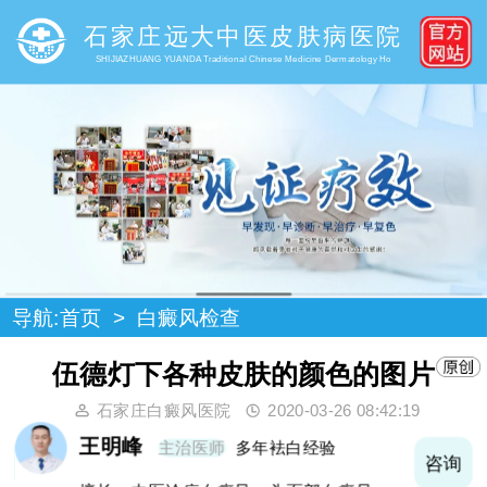
石家庄远大中医皮肤病医院
SHIJIAZHUANG YUANDA Traditional Chinese Medicine Dermatology Ho
导航:
首页
>
白癜风检查
伍德灯下各种皮肤的颜色的图片
石家庄白癜风医院
2020-03-26 08:42:19
王明峰
主治医师
多年袪白经验
询
咨询