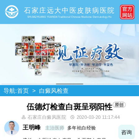
石家庄远大中医皮肤病医院
SHIJIAZHUANG YUANDA Traditional Chinese Medicine Dermatology Ho
导航:
首页
>
白癜风检查
伍德灯检查白斑呈弱阳性
石家庄白癜风医院
2020-03-20 11:17:44
王明峰
主治医师
多年袪白经验
询
咨询