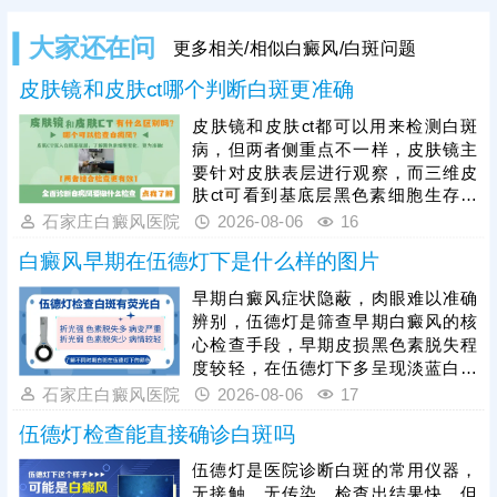
大家还在问
更多相关/相似白癜风/白斑问题
皮肤镜和皮肤ct哪个判断白斑更准确
皮肤镜和皮肤ct都可以用来检测白斑
病，但两者侧重点不一样，皮肤镜主
要针对皮肤表层进行观察，而三维皮
肤ct可看到基底层黑色素细胞生存环
境、运动轨迹等。两项检查各有优
石家庄白癜风医院
2026-08-06
16
势，医院诊断白斑常用的有伍德灯+三
白癜风早期在伍德灯下是什么样的图片
维皮肤ct，两项检查综合诊断，优势
互补，结果更准。白斑确诊后需在医
早期白癜风症状隐蔽，肉眼难以准确
生指导下进行规范治疗，对症用药，
辨别，伍德灯是筛查早期白癜风的核
循序渐进令病情好转。
心检查手段，早期皮损黑色素脱失程
度较轻，在伍德灯下多呈现淡蓝白色
荧光，还可检查出肉眼无法察觉的隐
石家庄白癜风医院
2026-08-06
17
性白斑，有效区分白癜风与白色糠
伍德灯检查能直接确诊白斑吗
疹、色素减退斑等普通白斑，明确病
情状态。早期是白癜风治疗的黄金窗
伍德灯是医院诊断白斑的常用仪器，
口期，此时黑色素细胞尚未完全受
无接触，无传染，检查出结果快。但