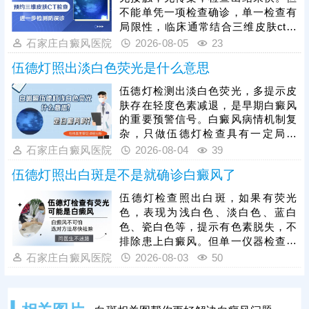
损，恢复难度低，需及时干预，临床
不能单凭一项检查确诊，单一检查有
常用308激光治疗，该方法安全温
局限性，临床通常结合三维皮肤ct综
和、针对性强，对皮肤损伤小，适配
合诊断，令诊断结果有据可依。白斑
石家庄白癜风医院
2026-08-05
23
各类人群及发病部位，能有效激活黑
确诊后一方面需遵医嘱接受科学对症
色素细胞、促进色素再
伍德灯照出淡白色荧光是什么意思
治疗;另一方面还需加强护理保健措
施，防护与治疗相辅相成，为白斑复
伍德灯检测出淡白色荧光，多提示皮
色保驾护航。
肤存在轻度色素减退，是早期白癜风
的重要预警信号。白癜风病情机制复
杂，只做伍德灯检查具有一定局限
性，临床需联合三维皮肤ct、血常
石家庄白癜风医院
2026-08-04
39
规、免疫异常检测等项目综合诊断，
伍德灯照出白斑是不是就确诊白癜风了
明确黑素细胞受损程度、病因及病情
分期.白癜风具备极强扩散性，早期是
伍德灯检查照出白斑，如果有荧光
治疗黄金时期，干预越早，黑素细胞
色，表现为浅白色、淡白色、蓝白
修复概率越高，治疗效果越好。确诊
色、瓷白色等，提示有色素脱失，不
后需及时开展科学对症治疗，该病属
排除患上白癜风。但单一仪器检查有
于慢性皮肤病，治疗周期较长，患者
局限，为了得出准确结论，常联合三
石家庄白癜风医院
2026-08-03
50
需保持耐心，坚持规范医治。
维皮肤ct进行综合检查，优势互补，
查得详细全面，为诊断提供科学依
据。若是早期白癜风，别放任不管，