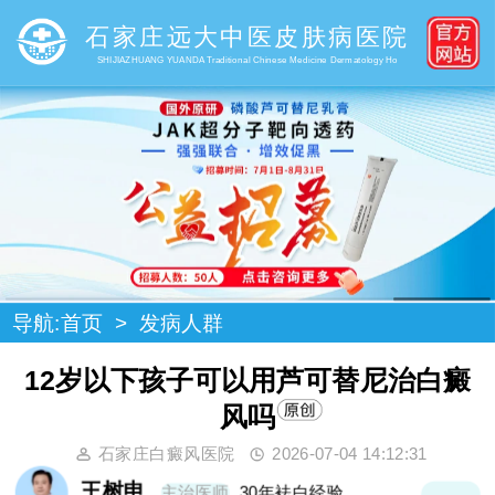
石家庄远大中医皮肤病医院
SHIJIAZHUANG YUANDA Traditional Chinese Medicine Dermatology Ho
导航:
首页
>
发病人群
12岁以下孩子可以用芦可替尼治白癜
风吗
石家庄白癜风医院
2026-07-04 14:12:31
王树申
主治医师
30年袪白经验