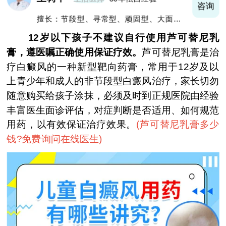
询
咨询
擅长：节段型、寻常型、顽固型、大面积白
癜风及男性白癜风治疗
12岁以下孩子不建议自行使用芦可替尼乳
膏，遵医嘱正确使用保证疗效。
芦可替尼乳膏是治
疗白癜风的一种新型靶向药膏，常用于12岁及以
上青少年和成人的非节段型白癜风治疗，家长切勿
随意购买给孩子涂抹，必须及时到正规医院由经验
丰富医生面诊评估，对症判断是否适用、如何规范
用药，以有效保证治疗效果。
(
芦可替尼乳膏多少
钱?免费询问在线医生
)