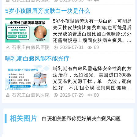
孩子规范治疗，白斑消退后做好巩固
目用药。无论哪个年龄段，白癜风治
治疗，杜绝病情复发
5岁小孩眼眉旁皮肤白一块是什么
疗周期较长，坚持规范治疗是复色关
键，家长不可随意停药、换药。同
5岁小孩眼眉旁边有一块白的，可能是
时，日常护理尤为重要，需做好孩子
先天性皮肤病比如贫血痣;也可能是后
的皮肤防晒、保湿，均衡饮食、规律
天形成的普通白斑比如白色糠疹;另外
作息，规避外伤、暴晒等诱发因素，
还需警惕患上顽固皮肤病白癜风。白
辅助病情恢复，降低复发概率。
斑病种类多，建议家长带孩子前往正
石家庄白癜风医院
2026-07-31
69
规医院就诊，做仪器检查，识别白斑
哺乳期白癜风能不能光疗
真身。确诊后进行针对性治疗，一人
一方，争取早日控制病情，防止病症
哺乳期有白癜风需选择安全性高的方
加重，危害身心健康。
法治疗，比如照光。美国进口308激
光无杂乱光源干扰，单一光波，靶向
性好，不用担心误照到周围健康皮
肤，突破了治疗人群和部位限制。照
石家庄白癜风医院
2026-07-29
80
光治白癜风需确定合适的参数，包括
剂量、频率、疗程，令治疗真正发挥
作用，使白斑稳步着色。同时，还可
相关图片
白斑相关图帮你更好解决白癜风问题
以搭配对症药物进行综合治疗，双管
齐下，增强疗效，缩短祛白疗程。