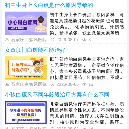
初中生身上长白点是什么原因导致的
初中生身上长白斑点，原因多样，可
能是真菌感染引起的花斑癣;也可能是
免疫紊乱、化学物质刺激、外伤感
染、精神紧张、缺乏微量元素等诱发
白癜风。可以通过伍德灯、三维皮肤
石家庄白癜风医院
2026-08-07
8
ct检查分析白斑是什么，判断病情所
女童肛门白斑能不能治好
处时期和类型。诊断清楚结合病症、
病因个性化祛白，逐步促使肤色还
肛门部位的白癜风并非不治之症，家
原。
长无需过度恐慌，一定要树立治疗信
心。家长务必重视孩子的白斑问题，
但切忌盲目用药、轻信偏方，不规范
医治不仅无效，还可能刺激娇嫩肌
石家庄白癜风医院
2026-08-06
16
肤，加重病情、延误较佳治疗时机。
小孩白癜风不同年龄段治疗方案有什么不同
目前308准分子激光是治疗儿童各部
位白斑的优选安全方法，适配肛门等
儿童白癜风治疗需严格依据年龄、病
隐私敏感部位，靶向作用于白斑患
情差异制定个性化方案，不同年龄段
处，有效刺激黑色素再生，治疗温
患儿的用药、治疗方式存在明确区
和、效果明显，适配儿童体质。白癜
别，核心原则为安全对症、循序渐
风治疗周期较长，家长一定要坚持带
进，所有治疗均需遵从医嘱，切勿盲
石家庄白癜风医院
2026-08-03
44