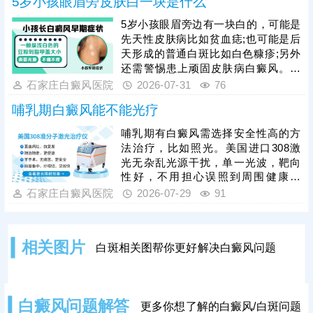
5岁小孩眼眉旁皮肤白一块是什么
疗周期较长，坚持规范治疗是复色关
键，家长不可随意停药、换药。同
5岁小孩眼眉旁边有一块白的，可能是
时，日常护理尤为重要，需做好孩子
先天性皮肤病比如贫血痣;也可能是后
的皮肤防晒、保湿，均衡饮食、规律
天形成的普通白斑比如白色糠疹;另外
作息，规避外伤、暴晒等诱发因素，
还需警惕患上顽固皮肤病白癜风。白
辅助病情恢复，降低复发概率。
斑病种类多，建议家长带孩子前往正
石家庄白癜风医院
2026-07-31
76
规医院就诊，做仪器检查，识别白斑
哺乳期白癜风能不能光疗
真身。确诊后进行针对性治疗，一人
一方，争取早日控制病情，防止病症
哺乳期有白癜风需选择安全性高的方
加重，危害身心健康。
法治疗，比如照光。美国进口308激
光无杂乱光源干扰，单一光波，靶向
性好，不用担心误照到周围健康皮
肤，突破了治疗人群和部位限制。照
石家庄白癜风医院
2026-07-29
91
光治白癜风需确定合适的参数，包括
剂量、频率、疗程，令治疗真正发挥
作用，使白斑稳步着色。同时，还可
相关图片
白斑相关图帮你更好解决白癜风问题
以搭配对症药物进行综合治疗，双管
齐下，增强疗效，缩短祛白疗程。
白癜风问题解答
更多你想了解的白癜风/白斑问题