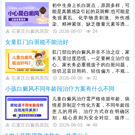
初中生身上长白斑点，原因多样，可
能是真菌感染引起的花斑癣;也可能是
免疫紊乱、化学物质刺激、外伤感
染、精神紧张、缺乏微量元素等诱发
白癜风。可以通过伍德灯、三维皮肤
石家庄白癜风医院
2026-08-07
24
ct检查分析白斑是什么，判断病情所
女童肛门白斑能不能治好
处时期和类型。诊断清楚结合病症、
病因个性化祛白，逐步促使肤色还
肛门部位的白癜风并非不治之症，家
原。
长无需过度恐慌，一定要树立治疗信
心。家长务必重视孩子的白斑问题，
但切忌盲目用药、轻信偏方，不规范
医治不仅无效，还可能刺激娇嫩肌
石家庄白癜风医院
2026-08-06
32
肤，加重病情、延误较佳治疗时机。
小孩白癜风不同年龄段治疗方案有什么不同
目前308准分子激光是治疗儿童各部
位白斑的优选安全方法，适配肛门等
儿童白癜风治疗需严格依据年龄、病
隐私敏感部位，靶向作用于白斑患
情差异制定个性化方案，不同年龄段
处，有效刺激黑色素再生，治疗温
患儿的用药、治疗方式存在明确区
和、效果明显，适配儿童体质。白癜
别，核心原则为安全对症、循序渐
风治疗周期较长，家长一定要坚持带
进，所有治疗均需遵从医嘱，切勿盲
石家庄白癜风医院
2026-08-03
48
孩子规范治疗，白斑消退后做好巩固
目用药。无论哪个年龄段，白癜风治
治疗，杜绝病情复发