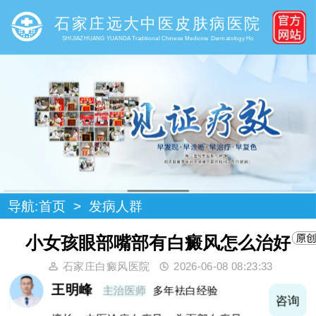
石家庄远大中医皮肤病医院
SHIJIAZHUANG YUANDA Traditional Chinese Medicine Dermatology Ho
导航:
首页
>
发病人群
小女孩眼部嘴部有白癜风怎么治好
石家庄白癜风医院
2026-06-08 08:23:33
王明峰
主治医师
多年袪白经验
询
咨询