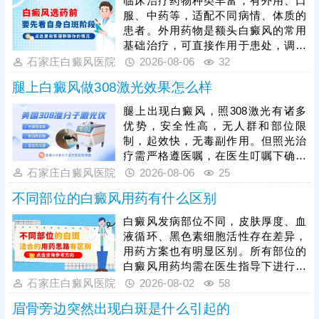
临床治疗药物种类丰富，有外用、口
服、中药等，适配不同病情、体质的
患者。外用药物是额头白癜风的常用
基础治疗，可直接作用于患处，调节
局部皮肤黑色素代谢；口服药物以调
石家庄白癜风医院
2026-08-06
32
理机体免疫、控制白斑扩散为主，适
腿上白癜风做308激光效果怎么样
合病情进展期患者；中药多以辨证调
理为核心，固本扶正，减少病情反
腿上出现白癜风，照308激光有诸多
复。具体用药方案必须严格遵从医
优势，安全性高，无人群和部位限
嘱，切勿自行购药、换药或停药。临
制，起效快，无毒副作用。但照光治
床中，患者在规范用药的基础上，搭
疗需严格遵医嘱，在医生叮嘱下确定
配308准分子激光照射治疗，能够有
合适的照光剂量、频率、疗程，令治
石家庄白癜风医院
2026-08-06
25
效刺激黑色素细胞再生，大幅提升治
疗充分发挥作用，促进黑色素细胞修
疗效率，让祛白效果
不同部位的白癜风用药有什么区别
复、恢复活性和正常功能。还需注意
坚持治疗，期间不可随意间断，并且
白癜风发病部位不同，皮肤厚度、血
从自身做起，加强护理保健措施，防
液循环、黑色素细胞活性存在差异，
治结合，助力肤色还原。
用药方案也有明显区别。所有部位的
白癜风用药均需在医生指导下进行，
严禁自行胡乱用药，防止刺激白斑、
石家庄白癜风医院
2026-08-02
58
加重病情。单纯药物治疗效果有限，
眉骨旁边突然出现白斑是什么引起的
临床建议结合病情搭配光疗、黑色素