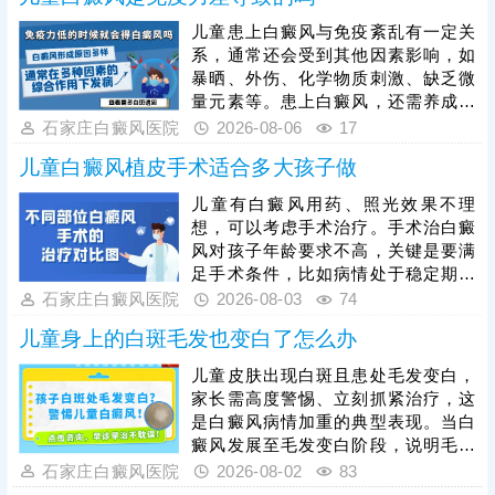
儿童患上白癜风与免疫紊乱有一定关
系，通常还会受到其他因素影响，如
暴晒、外伤、化学物质刺激、缺乏微
量元素等。患上白癜风，还需养成健
康生活习惯，规律作息，均衡饮食，
石家庄白癜风医院
2026-08-06
17
心情舒畅，适度锻炼，平衡免疫功
儿童白癜风植皮手术适合多大孩子做
能，为白斑复色助力。另一方面，要
重视规范治疗，在医生指导下个性化
儿童有白癜风用药、照光效果不理
用药、照光，促进黑色素细胞修复、
想，可以考虑手术治疗。手术治白癜
恢复活性，令表皮黑色素再分泌，使
风对孩子年龄要求不高，关键是要满
肤色渐趋正常。
足手术条件，比如病情处于稳定期、
非外伤型白癜风、非瘢痕体质，术前
石家庄白癜风医院
2026-08-03
74
需进行完善检查。另外，目前有新型
儿童身上的白斑毛发也变白了怎么办
的手术方法被应用到白癜风临床治疗
当中：黑色素细胞种植，与植皮手术
儿童皮肤出现白斑且患处毛发变白，
相比，自体活性色素细胞移植成活
家长需高度警惕、立刻抓紧治疗，这
快，着色均匀，不留疤痕，复色成功
是白癜风病情加重的典型表现。当白
率高。做手术认准正规医院，经验丰
癜风发展至毛发变白阶段，说明毛囊
富的医生操作，告知术前术后护理事
黑色素细胞已受损，治疗难度会明显
石家庄白癜风医院
2026-08-02
83
项，一次治疗成功率更高。
增加，家长切勿病急乱投医，随意使