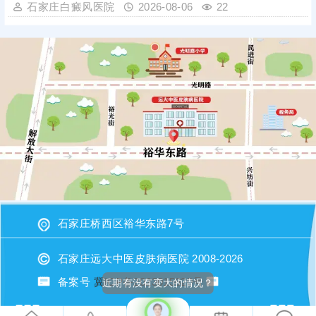
石家庄白癜风医院
2026-08-06
22
石家庄桥西区裕华东路7号
石家庄远大中医皮肤病医院 2008-2026
备案号
冀ICP备2023015620号
近期有没有变大的情况？