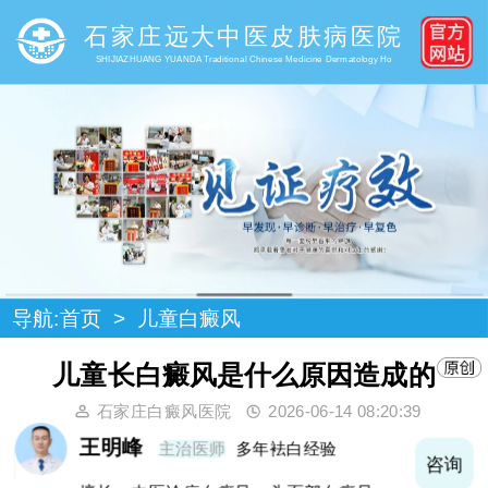
石家庄远大中医皮肤病医院
SHIJIAZHUANG YUANDA Traditional Chinese Medicine Dermatology Ho
导航:
首页
>
儿童白癜风
儿童长白癜风是什么原因造成的
石家庄白癜风医院
2026-06-14 08:20:39
王明峰
主治医师
多年袪白经验
询
咨询