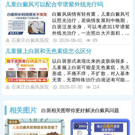
儿童白癜风可以配合窄谱紫外线光疗吗
用偏方、激素类药膏盲目医治，儿童
白癜风需遵循科学诊疗原则，临床多
白癜风病情有轻有重，儿童白癜风可
采用综合性治疗方案，像中医定向、
以照光治疗，若病情发展到中晚期，
药物渗透联合308激光是常用且安全
白斑泛发全身，可以考虑311窄谱紫
高效的方法，适配儿童体质，能够内
外线光治疗，一次照出大片面积，节
外兼顾修复黑色素细胞，复色效果明
省单次照光时间和费用;若白斑面积较
石家庄白癜风医院
2026-08-01
89
显。白癜风治疗是循序渐进的过程，
小，数目不多，可考虑308准分子激
家长需坚持
儿童腿上白斑和无色素痣怎么区分
光治疗，靶向性好，起效快，安全性
高。照光治疗需确定合适的剂量、频
以白斑形式表现出来的皮肤病很多，
率，维持疗效连贯;可搭配对症药物进
儿童腿上白斑可能是无色素痣，先天
行综合治疗，双管齐下，提升疗效，
形成，不痛不痒，不扩散，对人基本
加快肤色还原。
无害，无需特殊治疗;白斑还有可能是
白癜风，这种皮肤病近年来的发病率
石家庄白癜风医院
2026-07-30
114
有所上升，白斑易扩散，病程长，病
症顽固，可着重排查。医院诊断白斑
常用的有伍德灯、三维皮肤ct，综合
相关图片
白斑相关图帮你更好解决白癜风问题
检查，结果准确、详细。确诊后结合
白斑症状、成因针对治疗，避免病情
加重，给孩子带来负面影响。