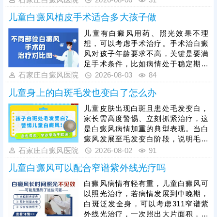
治疗才能稳固疗效，杜绝白斑反复。
心情舒畅，适度锻炼，平衡免疫功
儿童白癜风植皮手术适合多大孩子做
能，为白斑复色助力。另一方面，要
重视规范治疗，在医生指导下个性化
儿童有白癜风用药、照光效果不理
用药、照光，促进黑色素细胞修复、
想，可以考虑手术治疗。手术治白癜
恢复活性，令表皮黑色素再分泌，使
风对孩子年龄要求不高，关键是要满
肤色渐趋正常。
足手术条件，比如病情处于稳定期、
非外伤型白癜风、非瘢痕体质，术前
石家庄白癜风医院
2026-08-03
84
需进行完善检查。另外，目前有新型
儿童身上的白斑毛发也变白了怎么办
的手术方法被应用到白癜风临床治疗
当中：黑色素细胞种植，与植皮手术
儿童皮肤出现白斑且患处毛发变白，
相比，自体活性色素细胞移植成活
家长需高度警惕、立刻抓紧治疗，这
快，着色均匀，不留疤痕，复色成功
是白癜风病情加重的典型表现。当白
率高。做手术认准正规医院，经验丰
癜风发展至毛发变白阶段，说明毛囊
富的医生操作，告知术前术后护理事
黑色素细胞已受损，治疗难度会明显
石家庄白癜风医院
2026-08-02
91
项，一次治疗成功率更高。
增加，家长切勿病急乱投医，随意使
儿童白癜风可以配合窄谱紫外线光疗吗
用偏方、激素类药膏盲目医治，儿童
白癜风需遵循科学诊疗原则，临床多
白癜风病情有轻有重，儿童白癜风可
采用综合性治疗方案，像中医定向、
以照光治疗，若病情发展到中晚期，
药物渗透联合308激光是常用且安全
白斑泛发全身，可以考虑311窄谱紫
高效的方法，适配儿童体质，能够内
外线光治疗，一次照出大片面积，节