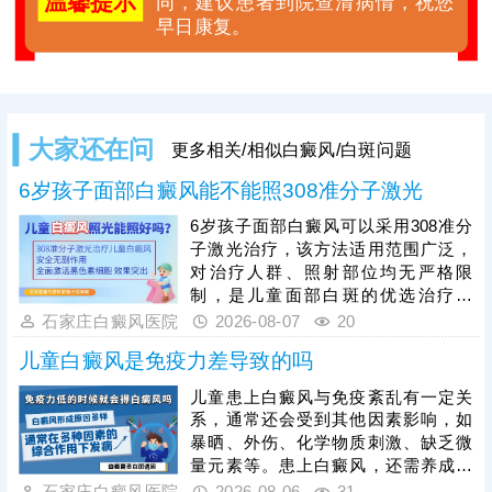
温馨提示
同，建议患者到院查清病情，祝您
早日康复。
大家还在问
更多相关/相似白癜风/白斑问题
6岁孩子面部白癜风能不能照308准分子激光
6岁孩子面部白癜风可以采用308准分
子激光治疗，该方法适用范围广泛，
对治疗人群、照射部位均无严格限
制，是儿童面部白斑的优选治疗方
式。308准分子激光属于靶向治疗，
石家庄白癜风医院
2026-08-07
20
可直接作用于面部白斑病灶，刺激黑
儿童白癜风是免疫力差导致的吗
色素细胞增殖、修复，促进黑色素合
成，有效淡化、消退面部白斑，且不
儿童患上白癜风与免疫紊乱有一定关
会损伤周边正常皮肤，安全性适配儿
系，通常还会受到其他因素影响，如
童娇嫩肌肤。儿童面部治疗需严格把
暴晒、外伤、化学物质刺激、缺乏微
控激光剂量，同时需坚持规律照射治
量元素等。患上白癜风，还需养成健
疗，白癜风恢复周期较长，规律疗程
康生活习惯，规律作息，均衡饮食，
石家庄白癜风医院
2026-08-06
31