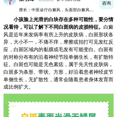
询
咨询
擅长：中医诊疗白癜风，头面部白癜风，青
少年白癜风
小孩脸上光滑的白块存在多种可能性，要分情
况看待，可以了解下不同白斑病的皮损特征。
白癜
风是近年来发病率有所上升的皮肤病，白斑形状各
异，大小不一，不痛不痒，摩擦或拍打可见发红反
应，白斑区域内的黏膜或毛发有可能变白。白斑有
的对称分布有的沿着神经节段单侧生长，有扩散特
征。白斑也可能是无色素痣，属于先天性皮肤病，
白斑多为条形、带状、方形，好沿着患者神经皮节
单侧生长，无扩散性，通常会随着患者身体发育而
成比例扩大。