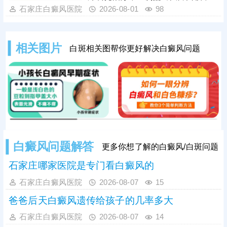
外兼顾修复黑色素细胞，复色效果明
省单次照光时间和费用;若白斑面积较
石家庄白癜风医院
2026-08-01
98
显。白癜风治疗是循序渐进的过程，
小，数目不多，可考虑308准分子激
家长需坚持
光治疗，靶向性好，起效快，安全性
高。照光治疗需确定合适的剂量、频
相关图片
白斑相关图帮你更好解决白癜风问题
率，维持疗效连贯;可搭配对症药物进
行综合治疗，双管齐下，提升疗效，
加快肤色还原。
白癜风问题解答
更多你想了解的白癜风/白斑问题
石家庄哪家医院是专门看白癜风的
石家庄白癜风医院
2026-08-07
15
爸爸后天白癜风遗传给孩子的几率多大
石家庄白癜风医院
2026-08-07
14