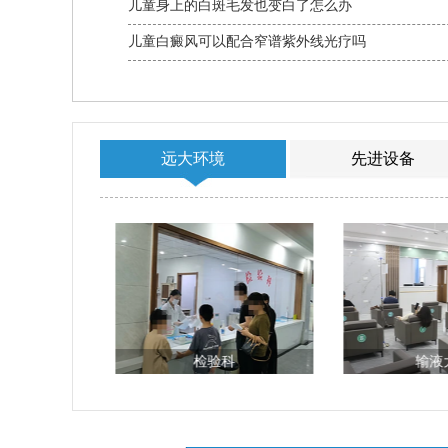
儿童身上的白斑毛发也变白了怎么办
儿童白癜风可以配合窄谱紫外线光疗吗
远大环境
先进设备
科
检验科
输液