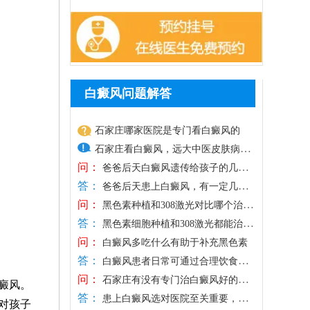
白癜风问题解答
石家庄哪家医院是专门看白癜风的
石家庄看白癜风，远大中医皮肤病医
问：
院专病专研，有现代化技术，比如药
爸爸后天白癜风遗传给孩子的几率
答：
多大
物、照光、手术等，满足不同患者治
爸爸后天患上白癜风，有一定几率
问：
遗传给孩子，但通常需要多种因素综合作
疗需求，为白斑复色提供更大希望。
黑色素种植和308激光对比哪个治白
答：
用，白癜风并非单一遗传因素引起的，和
癜风好
医院治白癜风主张一人一方，个性化
黑色素细胞种植和308激光都能治白
问：
自身免疫紊乱、外界不良因素刺激有关。
癜风，关键是选择适合自己的方法，针对
治疗，对症对因祛白，令肤色逐步还
白癜风多吃什么有助于补充黑色素
答：
重视孩子日常护理保健，有利于降低白斑
性祛白。对于发病较早期的白斑，病症较
原。另外，医院治白癜风重视抗复发
白癜风患者日常可通过合理饮食辅
问：
发病几率。另外，如果孩子身上出现疑似
轻，或者白斑位于隐私、黏膜等部位，可
助补充黑色素，助力白斑恢复，可多吃富
治疗，通过巩固治疗、中医调理、定
石家庄有没有专门治白癜风好的医
癜风。
答：
白癜风的白斑，建议早做检查，分析是不
考虑308准分子激光治疗，无痛无创，安
含酪氨酸、微量元素的食物，黑豆、黑
院
期复查降低白斑反复发作的风险。
患上白癜风选对医院至关重要，盲
对孩子