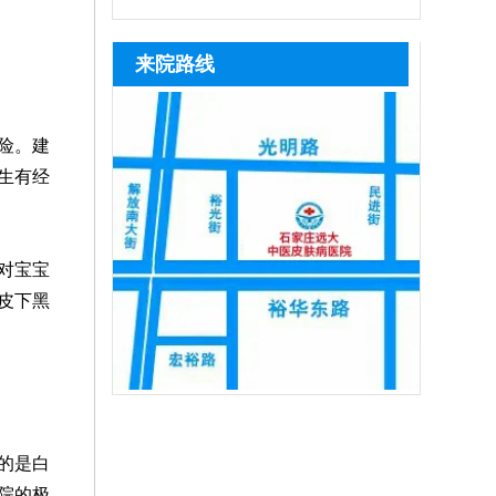
是白癜风，及时治疗。若是患上白癜风，
全性高，无人群和部位限制。若病情较严
米、黑芝麻等黑色谷物，以及瘦肉、动物
目治疗极易造成白斑扩散、反复复发，石
趁着早期就医，早期白斑症状轻微，对症
重，白斑区域色素脱失严重，病情稳定，
肝脏、蛋类、豆制品，能为黑色素合成提
家庄远大中医皮肤病医院是专攻白癜风诊
来院路线
用药、
满足条件可进行手术治疗。另外，无论照
供原料。饮食仅为辅助调理方式，无法根
疗的正规医院，深耕白斑诊疗多年，始终
光还是手术，都需养成健康生活习惯，远
治白癜风，患者想要白斑恢复健康，需坚
坚守专病专治原则，院内医师团队长期专
离不良因素
持科学治疗，308激光、311窄谱uvb、黑
注白癜风临床诊疗，具备丰富实战经验，
险。建
色素种植等都是治疗白癜风效果很好的方
先通过伍德灯、三维皮肤ct全面筛查病
生有经
法，
因，结合患者白斑位置、发展时期、体质
差异一人一方对症施治，严格分期、分型
制
对宝宝
皮下黑
的是白
院的极