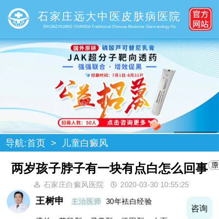
石家庄远大中医皮肤病医院
SHIJIAZHUANG YUANDA Traditional Chinese Medicine Dermatology Ho
导航:
首页
>
儿童白癜风
两岁孩子脖子有一块有点白怎么回事
石家庄白癜风医院
2020-03-30 10:55:25
王树申
主治医师
30年袪白经验
询
咨询