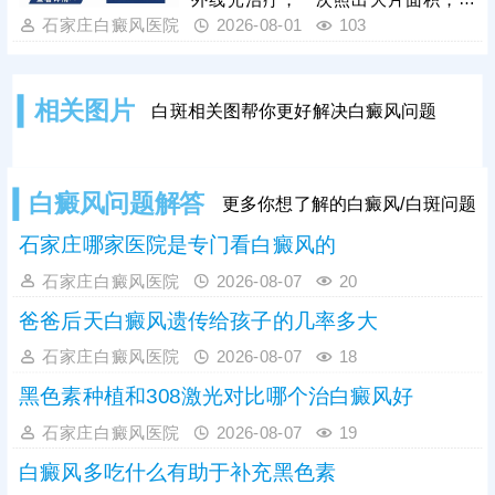
外兼顾修复黑色素细胞，复色效果明
省单次照光时间和费用;若白斑面积较
石家庄白癜风医院
2026-08-01
103
显。白癜风治疗是循序渐进的过程，
小，数目不多，可考虑308准分子激
家长需坚持
光治疗，靶向性好，起效快，安全性
高。照光治疗需确定合适的剂量、频
相关图片
白斑相关图帮你更好解决白癜风问题
率，维持疗效连贯;可搭配对症药物进
行综合治疗，双管齐下，提升疗效，
加快肤色还原。
白癜风问题解答
更多你想了解的白癜风/白斑问题
石家庄哪家医院是专门看白癜风的
石家庄白癜风医院
2026-08-07
20
爸爸后天白癜风遗传给孩子的几率多大
石家庄白癜风医院
2026-08-07
18
黑色素种植和308激光对比哪个治白癜风好
石家庄白癜风医院
2026-08-07
19
白癜风多吃什么有助于补充黑色素