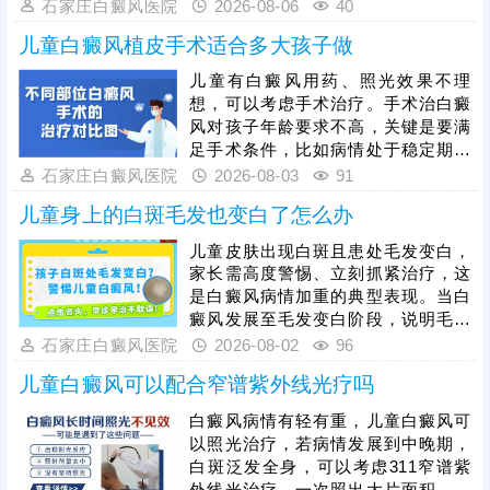
康生活习惯，规律作息，均衡饮食，
石家庄白癜风医院
2026-08-06
40
治疗才能稳固疗效，杜绝白斑反复。
心情舒畅，适度锻炼，平衡免疫功
儿童白癜风植皮手术适合多大孩子做
能，为白斑复色助力。另一方面，要
重视规范治疗，在医生指导下个性化
儿童有白癜风用药、照光效果不理
用药、照光，促进黑色素细胞修复、
想，可以考虑手术治疗。手术治白癜
恢复活性，令表皮黑色素再分泌，使
风对孩子年龄要求不高，关键是要满
肤色渐趋正常。
足手术条件，比如病情处于稳定期、
非外伤型白癜风、非瘢痕体质，术前
石家庄白癜风医院
2026-08-03
91
需进行完善检查。另外，目前有新型
儿童身上的白斑毛发也变白了怎么办
的手术方法被应用到白癜风临床治疗
当中：黑色素细胞种植，与植皮手术
儿童皮肤出现白斑且患处毛发变白，
相比，自体活性色素细胞移植成活
家长需高度警惕、立刻抓紧治疗，这
快，着色均匀，不留疤痕，复色成功
是白癜风病情加重的典型表现。当白
率高。做手术认准正规医院，经验丰
癜风发展至毛发变白阶段，说明毛囊
富的医生操作，告知术前术后护理事
黑色素细胞已受损，治疗难度会明显
石家庄白癜风医院
2026-08-02
96
项，一次治疗成功率更高。
增加，家长切勿病急乱投医，随意使
儿童白癜风可以配合窄谱紫外线光疗吗
用偏方、激素类药膏盲目医治，儿童
白癜风需遵循科学诊疗原则，临床多
白癜风病情有轻有重，儿童白癜风可
采用综合性治疗方案，像中医定向、
以照光治疗，若病情发展到中晚期，
药物渗透联合308激光是常用且安全
白斑泛发全身，可以考虑311窄谱紫
高效的方法，适配儿童体质，能够内
外线光治疗，一次照出大片面积，节