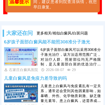
温馨提示
同，建议患者到院查清病情，祝您
早日康复。
大家还在问
更多相关/相似白癜风/白斑问题
6岁孩子面部白癜风能不能照308准分子激光
6岁孩子面部白癜风可以采用308准分
子激光治疗，该方法适用范围广泛，
对治疗人群、照射部位均无严格限
制，是儿童面部白斑的优选治疗方
式。308准分子激光属于靶向治疗，
石家庄白癜风医院
2026-08-07
29
可直接作用于面部白斑病灶，刺激黑
儿童白癜风是免疫力差导致的吗
色素细胞增殖、修复，促进黑色素合
成，有效淡化、消退面部白斑，且不
儿童患上白癜风与免疫紊乱有一定关
会损伤周边正常皮肤，安全性适配儿
系，通常还会受到其他因素影响，如
童娇嫩肌肤。儿童面部治疗需严格把
暴晒、外伤、化学物质刺激、缺乏微
控激光剂量，同时需坚持规律照射治
量元素等。患上白癜风，还需养成健
疗，白癜风恢复周期较长，规律疗程