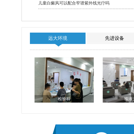
儿童白癜风可以配合窄谱紫外线光疗吗
远大环境
先进设备
科
检验科
输液