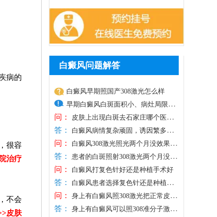
白癜风问题解答
疾病的
白癜风早期照国产308激光怎么样
早期白癜风白斑面积小、病灶局限，
问：
皮肤损伤较轻，光疗是优选治疗方
皮肤上出现白斑去石家庄哪个医院
答：
治好
式，国产308激光照射光斑面积通常偏
白癜风病情复杂顽固，诱因繁多，
问：
若是随意前往小诊所、普通门诊医治，极
大，更适合大面积白斑治疗，相较之
白癜风308激光照光两个月没效果那
，很容
答：
易因误诊误治、千人一方的方法造成白斑
怎么办
下，进口308激光靶向性强、光源稳
患者的白斑照射308激光两个月没效
院治疗
问：
扩散，白白浪费时间与医药费，确诊白斑
果跟多种因素有关，如：照射剂量、日常
定，可直接作用于患处，不损伤周边
白癜风打复色针好还是种植手术好
答：
一定要选择正规医院诊治。石家庄远大深
护理、治疗依从性等，需结合患者的情况
健康肌肤，兼具安全性与高效性，能
白癜风患者选择复色针还是种植手
问：
耕白癜风诊疗多年，专注白癜风专项治
具体分析。此外，白癜风属于慢性顽固性
术，需结合自身病情、病程及皮肤状态综
快速激活黑色素细胞，更适配早期白
身上有白癜风照308激光把正常皮肤
，不会
答：
疗，坚持先查后治原则，依托伍德灯、三
皮肤病，短期治疗难以根治，部分患者间
合判断，复色针通过给药刺激黑色素细胞
照黑还能恢复吗
癜风的治疗需求。患者进行308激光治
身上有白癜风可以照308准分子激
>>
皮肤