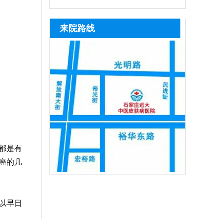
维皮肤ct等科学设备准确检测，查清黑色
断照光、擅自停治，也会导致治疗失效，
活性、促进色素再生，可逐步淡化白斑，
光，激光把皮肤照黑后并非不能恢复，随
疗时，需严格遵循医嘱把控照射剂
素脱失程度、白斑分期与发病诱因，再结
患者可及时复诊，在医生指导下调整激光
黑色素种植手术为手术类治疗手段，仅适
着时间推移，做好护理措施，基本可逐步
量，坚持
来院路线
合患
剂量，同时联合中医定向治疗、药物渗透
合病情稳定期患者，要求白斑半年以上无
恢复正常肤色。患者照光治白癜风还需确
等辅助方式，深层修复皮损、提升治疗效
扩散、无新发皮损，该方法通过提取自身
定合适的频率，持之以恒，累积疗效，助
率
健康黑色素细胞移植至白斑部位，复色速
力病情稳步好转。照光期间需要定期复
度快、色素均匀度高，无论选择哪种方式
查，评估疗效，分析病情变化特征，适当
的对治疗方案进行调整，使治疗持续贴合
病情，循序渐进消灭白斑。
都是有
癌的几
以早日