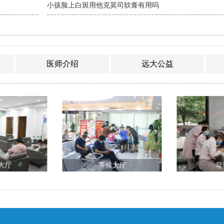
小孩脸上白斑用他克莫司软膏有用吗
医师介绍
远大公益
大厅
等候大厅
导